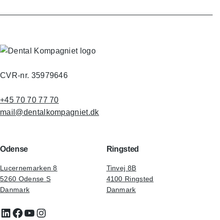
CVR-nr. 35979646
+45 70 70 77 70
mail@dentalkompagniet.dk
Odense
Ringsted
Lucernemarken 8
Tinvej 8B
5260 Odense S
4100 Ringsted
Danmark
Danmark
LinkedIn
Facebook
YouTube
Instagram