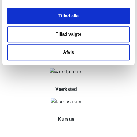
Installation og service
Tillad alle
Tillad valgte
Afvis
Klinikindretning
Værksted
Kursus