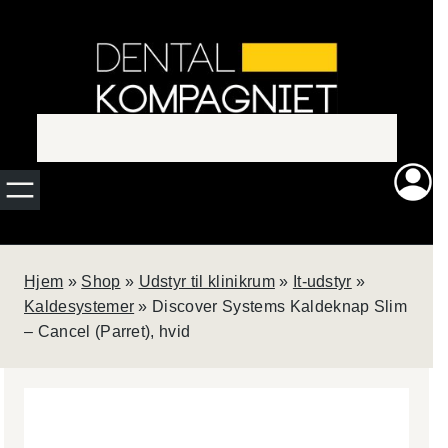
Spring
Ny
til
indhold
rengørings-
og
smøremaskine?
QUATTROcare
Hjem
»
Shop
»
Udstyr til klinikrum
»
It-udstyr
»
PLUS fra KaVo
Dental rengør og
Kaldesystemer
»
Discover Systems Kaldeknap Slim
smører op til
4
– Cancel (Parret), hvid
roterende
instrumenter på
blot
1
minut.
Perfekt til den
travle klinik, som