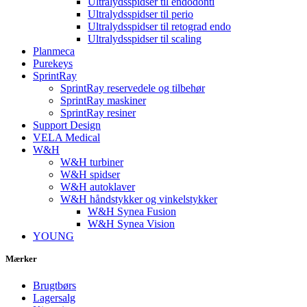
Ultralydsspidser til endodonti
Ultralydsspidser til perio
Ultralydsspidser til retograd endo
Ultralydsspidser til scaling
Planmeca
Purekeys
SprintRay
SprintRay reservedele og tilbehør
SprintRay maskiner
SprintRay resiner
Support Design
VELA Medical
W&H
W&H turbiner
W&H spidser
W&H autoklaver
W&H håndstykker og vinkelstykker
W&H Synea Fusion
W&H Synea Vision
YOUNG
Mærker
Brugtbørs
Lagersalg