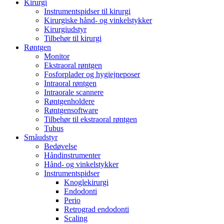
Kirurgi
Instrumentspidser til kirurgi
Kirurgiske hånd- og vinkelstykker
Kirurgiudstyr
Tilbehør til kirurgi
Røntgen
Monitor
Ekstraoral røntgen
Fosforplader og hygiejneposer
Intraoral røntgen
Intraorale scannere
Røntgenholdere
Røntgensoftware
Tilbehør til ekstraoral røntgen
Tubus
Småudstyr
Bedøvelse
Håndinstrumenter
Hånd- og vinkelstykker
Instrumentspidser
Knoglekirurgi
Endodonti
Perio
Retrograd endodonti
Scaling