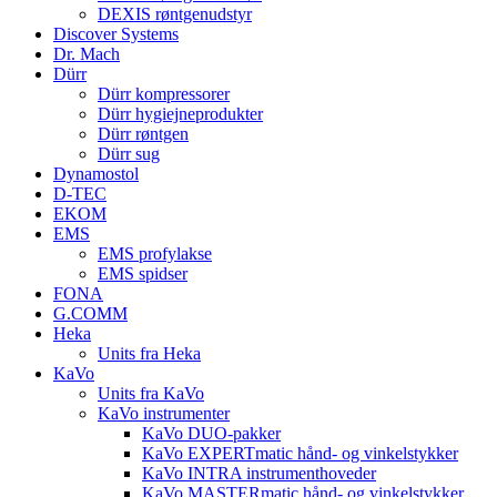
DEXIS røntgenudstyr
Discover Systems
Dr. Mach
Dürr
Dürr kompressorer
Dürr hygiejneprodukter
Dürr røntgen
Dürr sug
Dynamostol
D-TEC
EKOM
EMS
EMS profylakse
EMS spidser
FONA
G.COMM
Heka
Units fra Heka
KaVo
Units fra KaVo
KaVo instrumenter
KaVo DUO-pakker
KaVo EXPERTmatic hånd- og vinkelstykker
KaVo INTRA instrumenthoveder
KaVo MASTERmatic hånd- og vinkelstykker