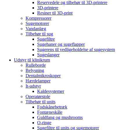
Reservedele og tilbehør til 3D-printere
3D-printere
Resiner til 3D-print
Kompressorer
Sugemotorer
Vandanlæg
Tilbehør til sug
Sugefiltre
Sugehaner og sugeflapper
Sugerens til vedligeholdelse af sugesystem
Sugeslanger
Udstyr til klinikrum
Rulleborde
Belysning
Dentalmikroskoper
Hærdelamper
It-udstyr
Kaldesystemer
Operatørstole
Tilbehør til units
Fodskånebetræk
Fontæneskåle
Guldfang og mushrooms
O-ringe
Sugefiltre til units og sugemotorer