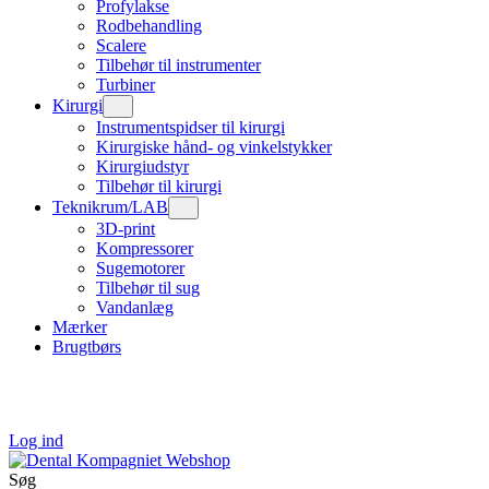
Profylakse
Rodbehandling
Scalere
Tilbehør til instrumenter
Turbiner
Kirurgi
Instrumentspidser til kirurgi
Kirurgiske hånd- og vinkelstykker
Kirurgiudstyr
Tilbehør til kirurgi
Teknikrum/LAB
3D-print
Kompressorer
Sugemotorer
Tilbehør til sug
Vandanlæg
Mærker
Brugtbørs
Log ind
Søg