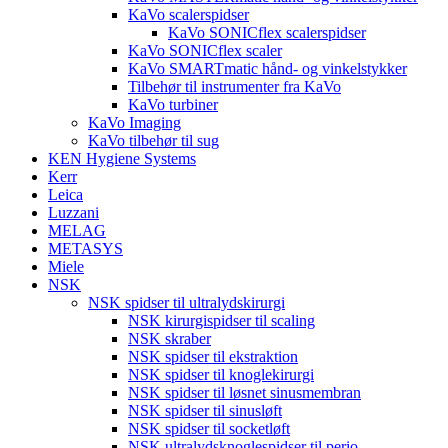
KaVo scalerspidser
KaVo SONICflex scalerspidser
KaVo SONICflex scaler
KaVo SMARTmatic hånd- og vinkelstykker
Tilbehør til instrumenter fra KaVo
KaVo turbiner
KaVo Imaging
KaVo tilbehør til sug
KEN Hygiene Systems
Kerr
Leica
Luzzani
MELAG
METASYS
Miele
NSK
NSK spidser til ultralydskirurgi
NSK kirurgispidser til scaling
NSK skraber
NSK spidser til ekstraktion
NSK spidser til knoglekirurgi
NSK spidser til løsnet sinusmembran
NSK spidser til sinusløft
NSK spidser til socketløft
NSK ultralydsknoglespidser til perio