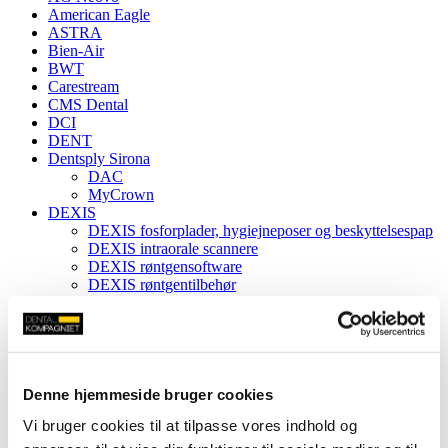
American Eagle
ASTRA
Bien-Air
BWT
Carestream
CMS Dental
DCI
DENT
Dentsply Sirona
DAC
MyCrown
DEXIS
DEXIS fosforplader, hygiejneposer og beskyttelsespap
DEXIS intraorale scannere
DEXIS røntgensoftware
DEXIS røntgentilbehør
DEXIS røntgenudstyr
Discover Systems
Dr. Mach
Dürr
Dürr kompressorer
Dürr hygiejneprodukter
Denne hjemmeside bruger cookies
Dürr røntgen
Vi bruger cookies til at tilpasse vores indhold og
Dürr sug
Dynamostol