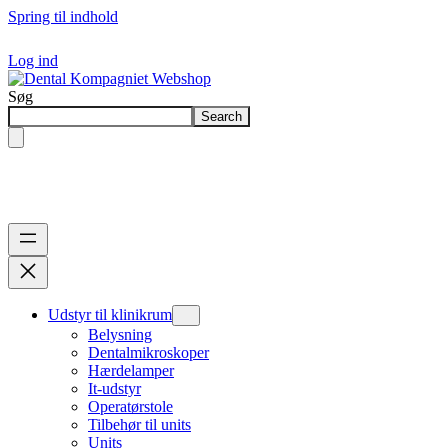
Spring til indhold
Log ind
Søg
Search
Udstyr til klinikrum
Belysning
Dentalmikroskoper
Hærdelamper
It-udstyr
Operatørstole
Tilbehør til units
Units