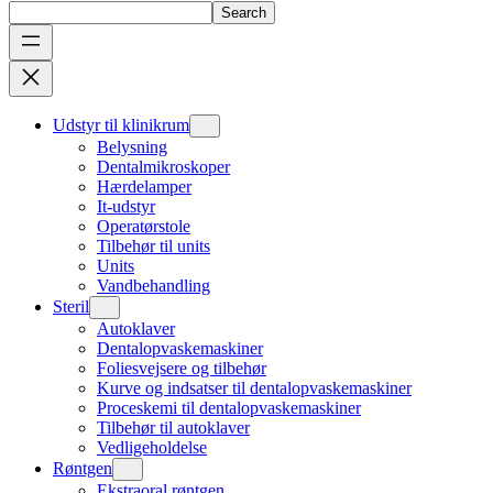
Search
Udstyr til klinikrum
Belysning
Dentalmikroskoper
Hærdelamper
It-udstyr
Operatørstole
Tilbehør til units
Units
Vandbehandling
Steril
Autoklaver
Dentalopvaskemaskiner
Foliesvejsere og tilbehør
Kurve og indsatser til dentalopvaskemaskiner
Proceskemi til dentalopvaskemaskiner
Tilbehør til autoklaver
Vedligeholdelse
Røntgen
Ekstraoral røntgen