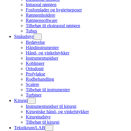
Intraoral røntgen
Fosforplader og hygiejneposer
Røntgenholdere
Røntgensoftware
Tilbehør til ekstraoral røntgen
Tubus
Småudstyr
Bedøvelse
Håndinstrumenter
Hånd- og vinkelstykker
Instrumentspidser
Koblinger
Ortodonti
Profylakse
Rodbehandling
Scalere
Tilbehør til instrumenter
Turbiner
Kirurgi
Instrumentspidser til kirurgi
Kirurgiske hånd- og vinkelstykker
Kirurgiudstyr
Tilbehør til kirurgi
Teknikrum/LAB