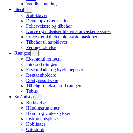
Vandbehandling
Steril
Autoklaver
Dentalopvaskemaskiner
Foliesvejsere og tilbehør
Kurve og indsatser til dentalopvaskemaskiner
Proceskemi til dentalopvaskemaskiner
Tilbehør til autoklaver
Vedligeholdelse
Røntgen
Ekstraoral røntgen
Intraoral røntgen
Fosforplader og hygiejneposer
Røntgenholdere
Røntgensoftware
Tilbehør til ekstraoral røntgen
Tubus
Småudstyr
Bedøvelse
Håndinstrumenter
Hånd- og vinkelstykker
Instrumentspidser
Koblinger
Ortodonti