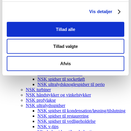
KEN Hygiene Systems
Kerr
Leica
Vis detaljer
Luzzani
MELAG
METASYS
Tillad alle
Miele
NSK
NSK spidser til ultralydskirurgi
Tillad valgte
NSK kirurgispidser til scaling
NSK skraber
NSK spidser til ekstraktion
NSK spidser til knoglekirurgi
Afvis
NSK spidser til løsnet sinusmembran
NSK spidser til sinusløft
NSK spidser til socketløft
NSK ultralydsknoglespidser til perio
NSK turbiner
NSK håndstykker og vinkelstykker
NSK profylakse
NSK ultralydsspidser
NSK spidser til kondensation/løsning/tilslutning
NSK spidser til restaurering
NSK spidser til vedligeholdelse
NSK v-tips