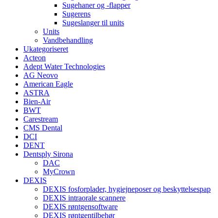
Sugehaner og -flapper
Sugerens
Sugeslanger til units
Units
Vandbehandling
Ukategoriseret
Acteon
Adept Water Technologies
AG Neovo
American Eagle
ASTRA
Bien-Air
BWT
Carestream
CMS Dental
DCI
DENT
Dentsply Sirona
DAC
MyCrown
DEXIS
DEXIS fosforplader, hygiejneposer og beskyttelsespap
DEXIS intraorale scannere
DEXIS røntgensoftware
DEXIS røntgentilbehør