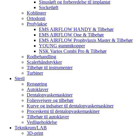
Sinusløft og forberedelse til implantat
Socketløft
Koblinger
Ortodonti
Profylakse
EMS AIRFLOW HANDY & Tilbehør
EMS AIRFLOW One & Tilbehør
EMS AIRFLOW Prophylaxis Master & Tilbehør
YOUNG gummikopper
NSK Varios Combi Pro & Tilbehør
Rodbehandling
Scalerhåndstykker
Tilbehør til instrumenter
Turbiner
Steril
Rengøring
Autoklaver
Dentalopvaskemaskiner
Foliesvejsere og tilbehør
Kurve og indsatser til dentalopvaskemaskiner
Proceskemi til dentalopvaskemaskiner
Tilbehør til autoklaver
Vedligeholdelse
Teknikrum/LAB
3D-print