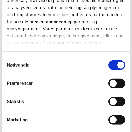
annoncer, til at vise dig funktioner til sociale medier og til
D-TEC
at analysere vores trafik. Vi deler også oplysninger om
EKOM
din brug af vores hjemmeside med vores partnere inden
EMS
EMS profylakse
for sociale medier, annonceringspartnere og
EMS spidser
analysepartnere. Vores partnere kan kombinere disse
FONA
data med andre oplysninger, du har givet dem, eller som
G.COMM
Heka
de har indsamlet fra din brug af deres tjenester.
Units fra Heka
KaVo
Units fra KaVo
Samtykkevalg
KaVo instrumenter
Nødvendig
KaVo DUO-pakker
KaVo EXPERTmatic hånd- og vinkelstykker
KaVo INTRA instrumenthoveder
Præferencer
KaVo MASTERmatic hånd- og vinkelstykker
KaVo scalerspidser
KaVo SONICflex scalerspidser
KaVo SONICflex scaler
Statistik
KaVo SMARTmatic hånd- og vinkelstykker
Tilbehør til instrumenter fra KaVo
KaVo turbiner
Marketing
KaVo Imaging
KaVo tilbehør til sug