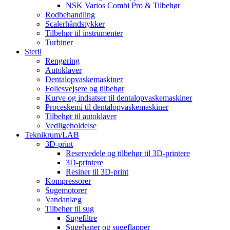
NSK Varios Combi Pro & Tilbehør
Rodbehandling
Scalerhåndstykker
Tilbehør til instrumenter
Turbiner
Steril
Rengøring
Autoklaver
Dentalopvaskemaskiner
Foliesvejsere og tilbehør
Kurve og indsatser til dentalopvaskemaskiner
Proceskemi til dentalopvaskemaskiner
Tilbehør til autoklaver
Vedligeholdelse
Teknikrum/LAB
3D-print
Reservedele og tilbehør til 3D-printere
3D-printere
Resiner til 3D-print
Kompressorer
Sugemotorer
Vandanlæg
Tilbehør til sug
Sugefiltre
Sugehaner og sugeflapper