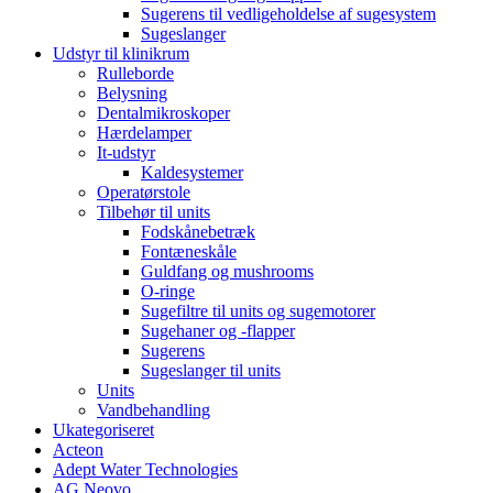
Sugerens til vedligeholdelse af sugesystem
Sugeslanger
Udstyr til klinikrum
Rulleborde
Belysning
Dentalmikroskoper
Hærdelamper
It-udstyr
Kaldesystemer
Operatørstole
Tilbehør til units
Fodskånebetræk
Fontæneskåle
Guldfang og mushrooms
O-ringe
Sugefiltre til units og sugemotorer
Sugehaner og -flapper
Sugerens
Sugeslanger til units
Units
Vandbehandling
Ukategoriseret
Acteon
Adept Water Technologies
AG Neovo