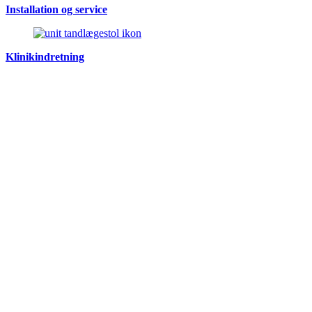
Installation og service
Klinikindretning
Værksted
Kursus
CVR-nr. 35979646