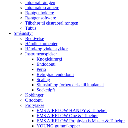
Intraoral røntgen
Intraorale scannere
Røntgenholdere
Røntgensoftware
Tilbehør til ekstraoral røntgen
Tubus
Småudstyr
Bedøvelse
Håndinstrumenter
Hånd- og vinkelstykker
Instrumentspidser
Knoglekirurgi
Endodonti
Perio
Retrograd endodonti
Scaling
Sinusløft og forberedelse til implantat
Socketløft
Koblinger
Ortodonti
Profylakse
EMS AIRFLOW HANDY & Tilbehør
EMS AIRFLOW One & Tilbehør
EMS AIRFLOW Prophylaxis Master & Tilbehør
YOUNG gummikopper