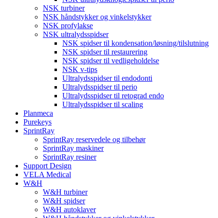
NSK turbiner
NSK håndstykker og vinkelstykker
NSK profylakse
NSK ultralydsspidser
NSK spidser til kondensation/løsning/tilslutning
NSK spidser til restaurering
NSK spidser til vedligeholdelse
NSK v-tips
Ultralydsspidser til endodonti
Ultralydsspidser til perio
Ultralydsspidser til retograd endo
Ultralydsspidser til scaling
Planmeca
Purekeys
SprintRay
SprintRay reservedele og tilbehør
SprintRay maskiner
SprintRay resiner
Support Design
VELA Medical
W&H
W&H turbiner
W&H spidser
W&H autoklaver