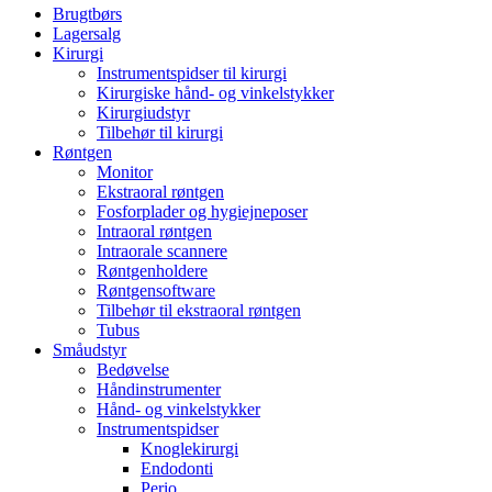
Brugtbørs
Lagersalg
Kirurgi
Instrumentspidser til kirurgi
Kirurgiske hånd- og vinkelstykker
Kirurgiudstyr
Tilbehør til kirurgi
Røntgen
Monitor
Ekstraoral røntgen
Fosforplader og hygiejneposer
Intraoral røntgen
Intraorale scannere
Røntgenholdere
Røntgensoftware
Tilbehør til ekstraoral røntgen
Tubus
Småudstyr
Bedøvelse
Håndinstrumenter
Hånd- og vinkelstykker
Instrumentspidser
Knoglekirurgi
Endodonti
Perio