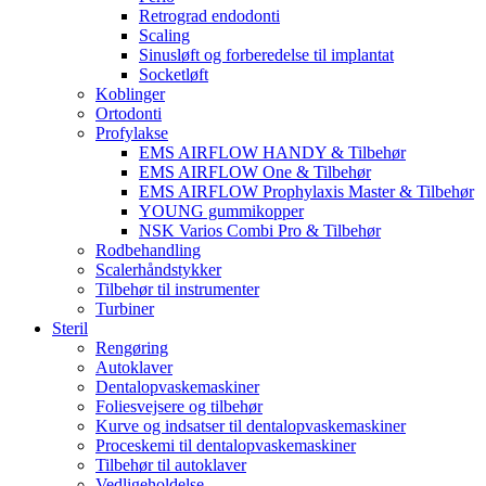
Retrograd endodonti
Scaling
Sinusløft og forberedelse til implantat
Socketløft
Koblinger
Ortodonti
Profylakse
EMS AIRFLOW HANDY & Tilbehør
EMS AIRFLOW One & Tilbehør
EMS AIRFLOW Prophylaxis Master & Tilbehør
YOUNG gummikopper
NSK Varios Combi Pro & Tilbehør
Rodbehandling
Scalerhåndstykker
Tilbehør til instrumenter
Turbiner
Steril
Rengøring
Autoklaver
Dentalopvaskemaskiner
Foliesvejsere og tilbehør
Kurve og indsatser til dentalopvaskemaskiner
Proceskemi til dentalopvaskemaskiner
Tilbehør til autoklaver
Vedligeholdelse