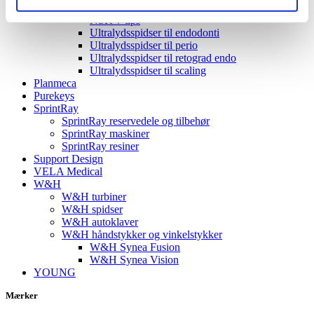
NSK spidser til vedligeholdelse
NSK v-tips
Ultralydsspidser til endodonti
Ultralydsspidser til perio
Ultralydsspidser til retograd endo
Ultralydsspidser til scaling
Planmeca
Purekeys
SprintRay
SprintRay reservedele og tilbehør
SprintRay maskiner
SprintRay resiner
Support Design
VELA Medical
W&H
W&H turbiner
W&H spidser
W&H autoklaver
W&H håndstykker og vinkelstykker
W&H Synea Fusion
W&H Synea Vision
YOUNG
Mærker