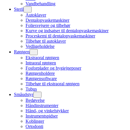
Vandbehandling
Steril
Autoklaver
Dentalopvaskemaskiner
Foliesvejsere og tilbehør
Kurve og indsatser til dentalopvaskemaskiner
Proceskemi til dentalopvaskemaskiner
Tilbehør til autoklaver
Vedligeholdelse
Røntgen
Ekstraoral røntgen
Intraoral røntgen
Fosforplader og hygiejneposer
Røntgenholdere
Røntgensoftware
Tilbehør til ekstraoral røntgen
Tubus
Småudstyr
Bedøvelse
Håndinstrumenter
Hånd- og vinkelstykker
Instrumentspidser
Koblinger
Ortodonti