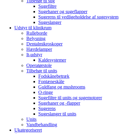
Tilbehør til sug
Sugefiltre
Sugehaner og sugeflapper
Sugerens til vedligeholdelse af sugesystem
Sugeslanger
Udstyr til klinikrum
Rulleborde
Belysning
Dentalmikroskoper
Hærdelamper
It-udstyr
Kaldesystemer
Operatørstole
Tilbehør til units
Fodskånebetræk
Fontæneskåle
Guldfang og mushrooms
O-ringe
Sugefiltre til units og sugemotorer
Sugehaner og -flapper
Sugerens
Sugeslanger til units
Units
Vandbehandling
Ukategoriseret