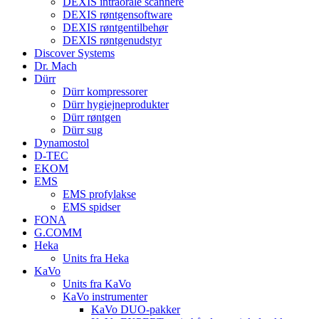
DEXIS intraorale scannere
DEXIS røntgensoftware
DEXIS røntgentilbehør
DEXIS røntgenudstyr
Discover Systems
Dr. Mach
Dürr
Dürr kompressorer
Dürr hygiejneprodukter
Dürr røntgen
Dürr sug
Dynamostol
D-TEC
EKOM
EMS
EMS profylakse
EMS spidser
FONA
G.COMM
Heka
Units fra Heka
KaVo
Units fra KaVo
KaVo instrumenter
KaVo DUO-pakker