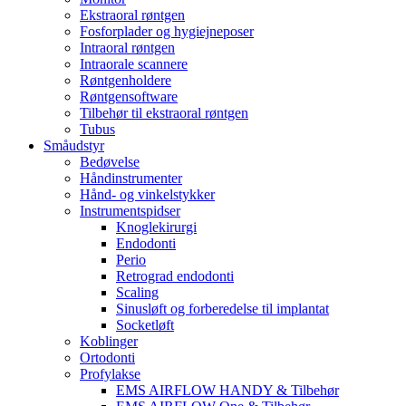
Ekstraoral røntgen
Fosforplader og hygiejneposer
Intraoral røntgen
Intraorale scannere
Røntgenholdere
Røntgensoftware
Tilbehør til ekstraoral røntgen
Tubus
Småudstyr
Bedøvelse
Håndinstrumenter
Hånd- og vinkelstykker
Instrumentspidser
Knoglekirurgi
Endodonti
Perio
Retrograd endodonti
Scaling
Sinusløft og forberedelse til implantat
Socketløft
Koblinger
Ortodonti
Profylakse
EMS AIRFLOW HANDY & Tilbehør