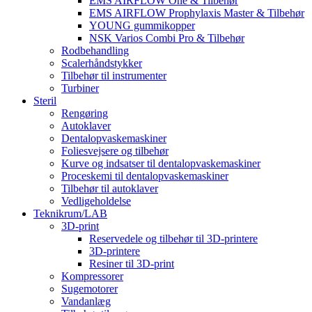
EMS AIRFLOW One & Tilbehør
EMS AIRFLOW Prophylaxis Master & Tilbehør
YOUNG gummikopper
NSK Varios Combi Pro & Tilbehør
Rodbehandling
Scalerhåndstykker
Tilbehør til instrumenter
Turbiner
Steril
Rengøring
Autoklaver
Dentalopvaskemaskiner
Foliesvejsere og tilbehør
Kurve og indsatser til dentalopvaskemaskiner
Proceskemi til dentalopvaskemaskiner
Tilbehør til autoklaver
Vedligeholdelse
Teknikrum/LAB
3D-print
Reservedele og tilbehør til 3D-printere
3D-printere
Resiner til 3D-print
Kompressorer
Sugemotorer
Vandanlæg