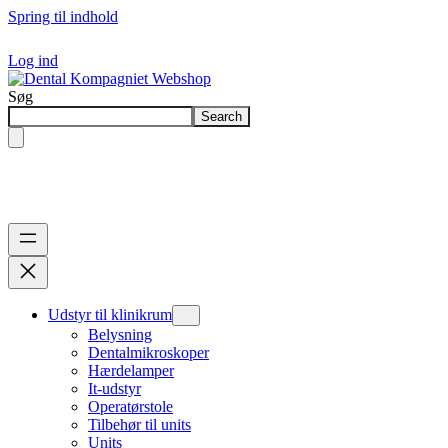
Spring til indhold
Log ind
Søg
Search
Udstyr til klinikrum
Belysning
Dentalmikroskoper
Hærdelamper
It-udstyr
Operatørstole
Tilbehør til units
Units