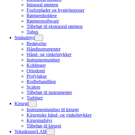
Intraoral røntgen
Fosforplader og hygiejneposer
Røntgenholdere
Røntgensoftware
Tilbehør til ekstraoral røntgen
Tubus
Småudstyr
Bedøvelse
Håndinstrumenter
Hånd- og vinkelstykker
Instrumentspidser
Koblinger
Ortodonti
Profylakse
Rodbehandling
Scalere
Tilbehør til instrumenter
Turbiner
Kirurgi
Instrumentspidser til kirurgi
Kirurgiske hånd- og vinkelstykker
Kirurgiudstyr
Tilbehør til kirurgi
Teknikrum/LAB