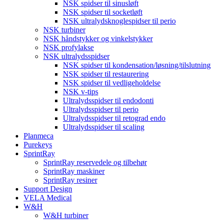
NSK spidser til sinusløft
NSK spidser til socketløft
NSK ultralydsknoglespidser til perio
NSK turbiner
NSK håndstykker og vinkelstykker
NSK profylakse
NSK ultralydsspidser
NSK spidser til kondensation/løsning/tilslutning
NSK spidser til restaurering
NSK spidser til vedligeholdelse
NSK v-tips
Ultralydsspidser til endodonti
Ultralydsspidser til perio
Ultralydsspidser til retograd endo
Ultralydsspidser til scaling
Planmeca
Purekeys
SprintRay
SprintRay reservedele og tilbehør
SprintRay maskiner
SprintRay resiner
Support Design
VELA Medical
W&H
W&H turbiner