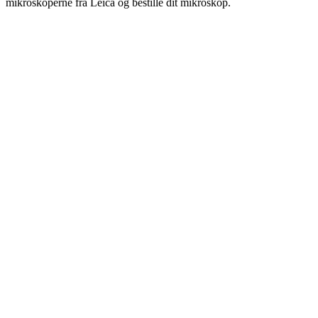
mikroskoperne fra Leica og bestille dit mikroskop.