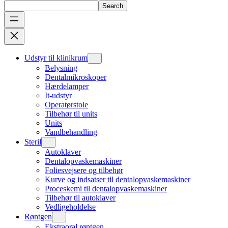
Search
Udstyr til klinikrum
Belysning
Dentalmikroskoper
Hærdelamper
It-udstyr
Operatørstole
Tilbehør til units
Units
Vandbehandling
Steril
Autoklaver
Dentalopvaskemaskiner
Foliesvejsere og tilbehør
Kurve og indsatser til dentalopvaskemaskiner
Proceskemi til dentalopvaskemaskiner
Tilbehør til autoklaver
Vedligeholdelse
Røntgen
Ekstraoral røntgen