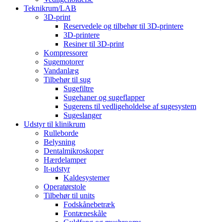
Teknikrum/LAB
3D-print
Reservedele og tilbehør til 3D-printere
3D-printere
Resiner til 3D-print
Kompressorer
Sugemotorer
Vandanlæg
Tilbehør til sug
Sugefiltre
Sugehaner og sugeflapper
Sugerens til vedligeholdelse af sugesystem
Sugeslanger
Udstyr til klinikrum
Rulleborde
Belysning
Dentalmikroskoper
Hærdelamper
It-udstyr
Kaldesystemer
Operatørstole
Tilbehør til units
Fodskånebetræk
Fontæneskåle