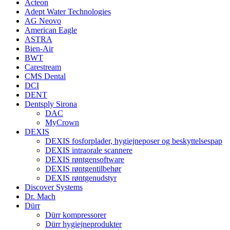
Acteon
Adept Water Technologies
AG Neovo
American Eagle
ASTRA
Bien-Air
BWT
Carestream
CMS Dental
DCI
DENT
Dentsply Sirona
DAC
MyCrown
DEXIS
DEXIS fosforplader, hygiejneposer og beskyttelsespap
DEXIS intraorale scannere
DEXIS røntgensoftware
DEXIS røntgentilbehør
DEXIS røntgenudstyr
Discover Systems
Dr. Mach
Dürr
Dürr kompressorer
Dürr hygiejneprodukter