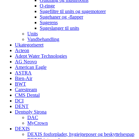
Guldfang og mushrooms
O-ringe
Sugefiltre til units og sugemotorer
Sugehaner og -flapper
Sugerens
Sugeslanger til units
Units
Vandbehandling
Ukategoriseret
Acteon
Adept Water Technologies
AG Neovo
American Eagle
ASTRA
Bien-Air
BWT
Carestream
CMS Dental
DCI
DENT
Dentsply Sirona
DAC
MyCrown
DEXIS
DEXIS fosforplader, hygiejneposer og beskyttelsespap