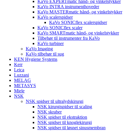
KaVo EXPERTmatic hånd- og vinkelstykker
KaVo INTRA instrumenthoveder
KaVo MASTERmatic hånd- og vinkelstykker
KaVo scalerspidser
KaVo SONICflex scalerspidser
KaVo SONICflex scaler
KaVo SMARTmatic hånd- og vinkelstykker
Tilbehør til instrumenter fra KaVo
KaVo turbiner
KaVo Imaging
KaVo tilbehør til sug
KEN Hygiene Systems
Kerr
Leica
Luzzani
MELAG
METASYS
Miele
NSK
NSK spidser til ultralydskirurgi
NSK kirurgispidser til scaling
NSK skraber
NSK spidser til ekstraktion
NSK spidser til knoglekirurgi
NSK spidser til løsnet sinusmembran