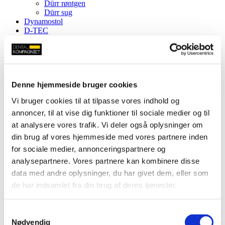
Dürr røntgen
Dürr sug
Dynamostol
D-TEC
EKOM
EMS
EMS profylakse
EMS spidser
FONA
Denne hjemmeside bruger cookies
G.COMM
Heka
Vi bruger cookies til at tilpasse vores indhold og
Units fra Heka
KaVo
annoncer, til at vise dig funktioner til sociale medier og til
Units fra KaVo
at analysere vores trafik. Vi deler også oplysninger om
KaVo instrumenter
din brug af vores hjemmeside med vores partnere inden
KaVo DUO-pakker
KaVo EXPERTmatic hånd- og vinkelstykker
for sociale medier, annonceringspartnere og
KaVo INTRA instrumenthoveder
analysepartnere. Vores partnere kan kombinere disse
KaVo MASTERmatic hånd- og vinkelstykker
data med andre oplysninger, du har givet dem, eller som
KaVo scalerspidser
KaVo SONICflex scalerspidser
de har indsamlet fra din brug af deres tjenester.
KaVo SONICflex scaler
KaVo SMARTmatic hånd- og vinkelstykker
Tilbehør til instrumenter fra KaVo
Samtykkevalg
KaVo turbiner
Nødvendig