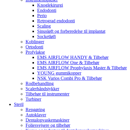
Knoglekirurgi
Endodonti
Perio
Retrograd endodonti
Scaling
Sinusløft og forberedelse til implantat
Socketløft
Koblinger
Ortodonti
Profylakse
EMS AIRFLOW HANDY & Tilbehør
EMS AIRFLOW One & Tilbehør
EMS AIRFLOW Prophylaxis Master & Tilbehør
YOUNG gummikopper
NSK Varios Combi Pro & Tilbehør
Rodbehandling
Scalerhåndstykker
Tilbehør til instrumenter
Turbiner
Steril
Rengøring
Autoklaver
Dentalopvaskemaskiner
Foliesvejsere og tilbehør