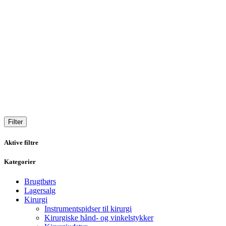
Filter
Aktive filtre
Kategorier
Brugtbørs
Lagersalg
Kirurgi
Instrumentspidser til kirurgi
Kirurgiske hånd- og vinkelstykker