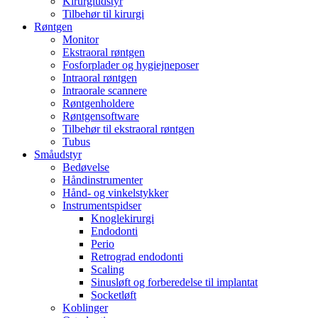
Kirurgiudstyr
Tilbehør til kirurgi
Røntgen
Monitor
Ekstraoral røntgen
Fosforplader og hygiejneposer
Intraoral røntgen
Intraorale scannere
Røntgenholdere
Røntgensoftware
Tilbehør til ekstraoral røntgen
Tubus
Småudstyr
Bedøvelse
Håndinstrumenter
Hånd- og vinkelstykker
Instrumentspidser
Knoglekirurgi
Endodonti
Perio
Retrograd endodonti
Scaling
Sinusløft og forberedelse til implantat
Socketløft
Koblinger