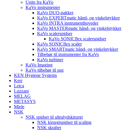
Units fra KaVo
KaVo instrumenter
KaVo DUO-pakker
KaVo EXPERTmatic hånd- og vinkelstykker
KaVo INTRA instrumenthoveder
KaVo MASTERmatic hånd- og vinkelstykker
KaVo scalerspidser
KaVo SONICflex scalerspidser
KaVo SONICflex scaler
KaVo SMARTmatic hånd- og vinkelstykker
Tilbehør til instrumenter fra KaVo
KaVo turbiner
KaVo Imaging
KaVo tilbehør til sug
KEN Hygiene Systems
Kerr
Leica
Luzzani
MELAG
METASYS
Miele
NSK
NSK spidser til ultralydskirurgi
NSK kirurgispidser til scaling
NSK skraber