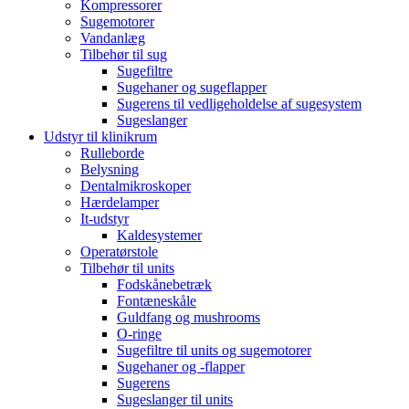
Kompressorer
Sugemotorer
Vandanlæg
Tilbehør til sug
Sugefiltre
Sugehaner og sugeflapper
Sugerens til vedligeholdelse af sugesystem
Sugeslanger
Udstyr til klinikrum
Rulleborde
Belysning
Dentalmikroskoper
Hærdelamper
It-udstyr
Kaldesystemer
Operatørstole
Tilbehør til units
Fodskånebetræk
Fontæneskåle
Guldfang og mushrooms
O-ringe
Sugefiltre til units og sugemotorer
Sugehaner og -flapper
Sugerens
Sugeslanger til units