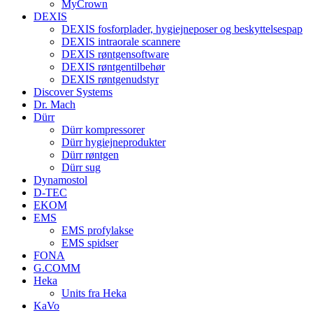
MyCrown
DEXIS
DEXIS fosforplader, hygiejneposer og beskyttelsespap
DEXIS intraorale scannere
DEXIS røntgensoftware
DEXIS røntgentilbehør
DEXIS røntgenudstyr
Discover Systems
Dr. Mach
Dürr
Dürr kompressorer
Dürr hygiejneprodukter
Dürr røntgen
Dürr sug
Dynamostol
D-TEC
EKOM
EMS
EMS profylakse
EMS spidser
FONA
G.COMM
Heka
Units fra Heka
KaVo