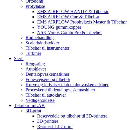
Ortodonti
Profylakse
EMS AIRFLOW HANDY & Tilbehør
EMS AIRFLOW One & Tilbehør
EMS AIRFLOW Prophylaxis Master & Tilbehør
YOUNG gummikopper
NSK Varios Combi Pro & Tilbehør
Rodbehandling
Scalerhåndstykker
Tilbehør til instrumenter
Turbiner
Steril
Rengøring
Autoklaver
Dentalopvaskemaskiner
Foliesvejsere og tilbehør
Kurve og indsatser til dentalopvaskemaskiner
Proceskemi til dentalopvaskemaskiner
Tilbehør til autoklaver
Vedligeholdelse
Teknikrum/LAB
3D-print
Reservedele og tilbehør til 3D-printere
3D-printere
Resiner til 3D-print