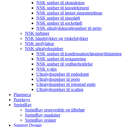
NSK spidser til ekstraktion
NSK spidser til knoglekirurgi
NSK spidser til løsnet sinusmembran
NSK spidser til sinusløft
NSK spidser til socketløft
NSK ultralydsknoglespidser til perio
NSK turbiner
NSK håndstykker og vinkelstykker
NSK profylakse
NSK ultralydsspidser
NSK spidser til kondensation/løsning/tilslutning
NSK spidser til restaurering
NSK spidser til vedligeholdelse
NSK v-tips
Ultralydsspidser til endodonti
Ultralydsspidser til perio
Ultralydsspidser til retograd endo
Ultralydsspidser til scaling
Planmeca
Purekeys
SprintRay
SprintRay reservedele og tilbehør
SprintRay maskiner
SprintRay resiner
Support Design