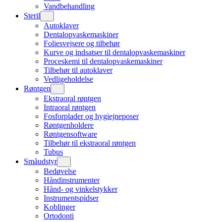
Vandbehandling
Steril
Autoklaver
Dentalopvaskemaskiner
Foliesvejsere og tilbehør
Kurve og indsatser til dentalopvaskemaskiner
Proceskemi til dentalopvaskemaskiner
Tilbehør til autoklaver
Vedligeholdelse
Røntgen
Ekstraoral røntgen
Intraoral røntgen
Fosforplader og hygiejneposer
Røntgenholdere
Røntgensoftware
Tilbehør til ekstraoral røntgen
Tubus
Småudstyr
Bedøvelse
Håndinstrumenter
Hånd- og vinkelstykker
Instrumentspidser
Koblinger
Ortodonti