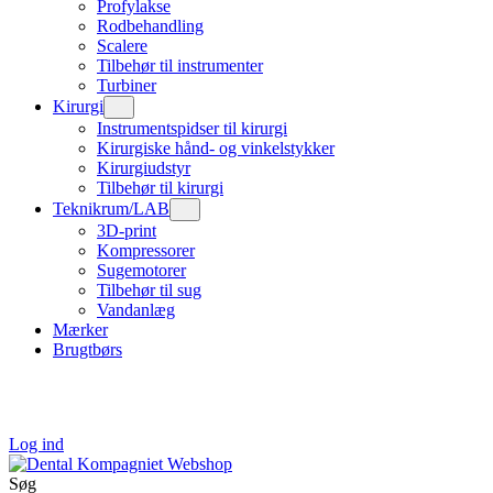
Profylakse
Rodbehandling
Scalere
Tilbehør til instrumenter
Turbiner
Kirurgi
Instrumentspidser til kirurgi
Kirurgiske hånd- og vinkelstykker
Kirurgiudstyr
Tilbehør til kirurgi
Teknikrum/LAB
3D-print
Kompressorer
Sugemotorer
Tilbehør til sug
Vandanlæg
Mærker
Brugtbørs
Log ind
Søg