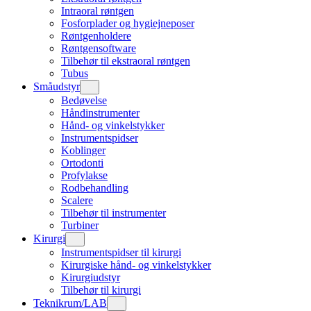
Intraoral røntgen
Fosforplader og hygiejneposer
Røntgenholdere
Røntgensoftware
Tilbehør til ekstraoral røntgen
Tubus
Småudstyr
Bedøvelse
Håndinstrumenter
Hånd- og vinkelstykker
Instrumentspidser
Koblinger
Ortodonti
Profylakse
Rodbehandling
Scalere
Tilbehør til instrumenter
Turbiner
Kirurgi
Instrumentspidser til kirurgi
Kirurgiske hånd- og vinkelstykker
Kirurgiudstyr
Tilbehør til kirurgi
Teknikrum/LAB