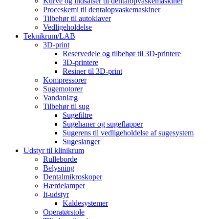
Kurve og indsatser til dentalopvaskemaskiner
Proceskemi til dentalopvaskemaskiner
Tilbehør til autoklaver
Vedligeholdelse
Teknikrum/LAB
3D-print
Reservedele og tilbehør til 3D-printere
3D-printere
Resiner til 3D-print
Kompressorer
Sugemotorer
Vandanlæg
Tilbehør til sug
Sugefiltre
Sugehaner og sugeflapper
Sugerens til vedligeholdelse af sugesystem
Sugeslanger
Udstyr til klinikrum
Rulleborde
Belysning
Dentalmikroskoper
Hærdelamper
It-udstyr
Kaldesystemer
Operatørstole