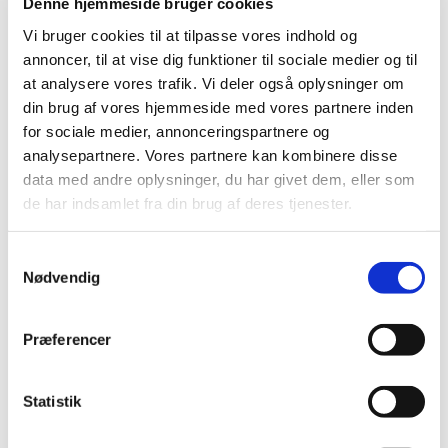
Denne hjemmeside bruger cookies
KaVo SMARTmatic hånd- og vinkelstykker
Tilbehør til instrumenter fra KaVo
Vi bruger cookies til at tilpasse vores indhold og
KaVo turbiner
annoncer, til at vise dig funktioner til sociale medier og til
KaVo Imaging
at analysere vores trafik. Vi deler også oplysninger om
KaVo tilbehør til sug
KEN Hygiene Systems
din brug af vores hjemmeside med vores partnere inden
Kerr
for sociale medier, annonceringspartnere og
Leica
analysepartnere. Vores partnere kan kombinere disse
Luzzani
MELAG
data med andre oplysninger, du har givet dem, eller som
METASYS
de har indsamlet fra din brug af deres tjenester.
Miele
NSK
NSK spidser til ultralydskirurgi
Samtykkevalg
NSK kirurgispidser til scaling
Nødvendig
NSK skraber
NSK spidser til ekstraktion
NSK spidser til knoglekirurgi
NSK spidser til løsnet sinusmembran
Præferencer
NSK spidser til sinusløft
NSK spidser til socketløft
NSK ultralydsknoglespidser til perio
Statistik
NSK turbiner
NSK håndstykker og vinkelstykker
NSK profylakse