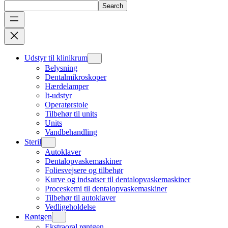
Search
Udstyr til klinikrum
Belysning
Dentalmikroskoper
Hærdelamper
It-udstyr
Operatørstole
Tilbehør til units
Units
Vandbehandling
Steril
Autoklaver
Dentalopvaskemaskiner
Foliesvejsere og tilbehør
Kurve og indsatser til dentalopvaskemaskiner
Proceskemi til dentalopvaskemaskiner
Tilbehør til autoklaver
Vedligeholdelse
Røntgen
Ekstraoral røntgen