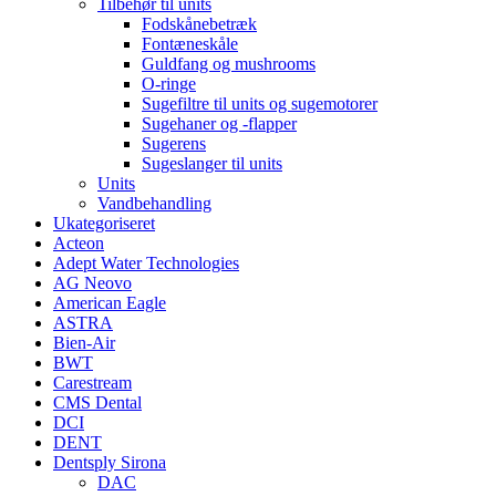
Tilbehør til units
Fodskånebetræk
Fontæneskåle
Guldfang og mushrooms
O-ringe
Sugefiltre til units og sugemotorer
Sugehaner og -flapper
Sugerens
Sugeslanger til units
Units
Vandbehandling
Ukategoriseret
Acteon
Adept Water Technologies
AG Neovo
American Eagle
ASTRA
Bien-Air
BWT
Carestream
CMS Dental
DCI
DENT
Dentsply Sirona
DAC