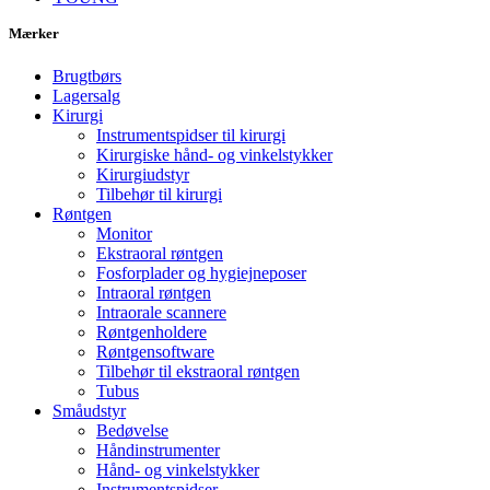
Mærker
Brugtbørs
Lagersalg
Kirurgi
Instrumentspidser til kirurgi
Kirurgiske hånd- og vinkelstykker
Kirurgiudstyr
Tilbehør til kirurgi
Røntgen
Monitor
Ekstraoral røntgen
Fosforplader og hygiejneposer
Intraoral røntgen
Intraorale scannere
Røntgenholdere
Røntgensoftware
Tilbehør til ekstraoral røntgen
Tubus
Småudstyr
Bedøvelse
Håndinstrumenter
Hånd- og vinkelstykker
Instrumentspidser