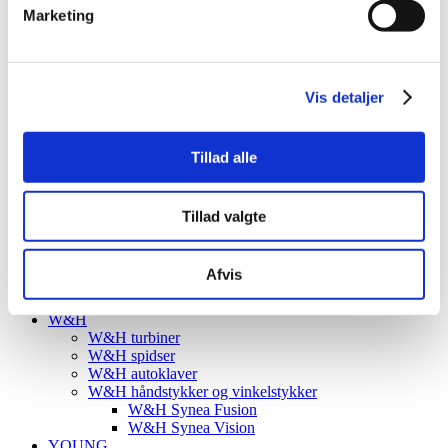
NSK ultralydsspidser
Marketing
NSK spidser til kondensation/løsning/tilslutning
NSK spidser til restaurering
NSK spidser til vedligeholdelse
NSK v-tips
Vis detaljer
Ultralydsspidser til endodonti
Ultralydsspidser til perio
Ultralydsspidser til retograd endo
Tillad alle
Ultralydsspidser til scaling
Planmeca
Purekeys
SprintRay
Tillad valgte
SprintRay reservedele og tilbehør
SprintRay maskiner
SprintRay resiner
Afvis
Support Design
VELA Medical
W&H
W&H turbiner
W&H spidser
W&H autoklaver
W&H håndstykker og vinkelstykker
W&H Synea Fusion
W&H Synea Vision
YOUNG