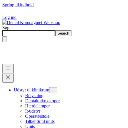
Spring til indhold
Log ind
Søg
Search
Udstyr til klinikrum
Belysning
Dentalmikroskoper
Hærdelamper
It-udstyr
Operatørstole
Tilbehør til units
Units