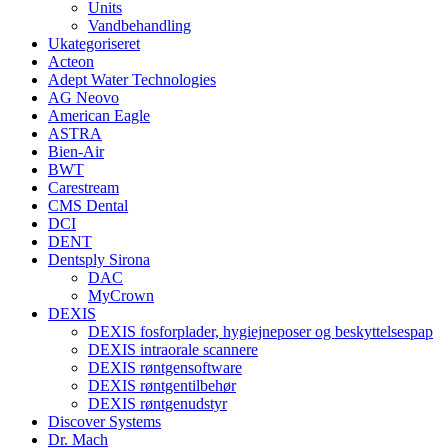
Units
Vandbehandling
Ukategoriseret
Acteon
Adept Water Technologies
AG Neovo
American Eagle
ASTRA
Bien-Air
BWT
Carestream
CMS Dental
DCI
DENT
Dentsply Sirona
DAC
MyCrown
DEXIS
DEXIS fosforplader, hygiejneposer og beskyttelsespap
DEXIS intraorale scannere
DEXIS røntgensoftware
DEXIS røntgentilbehør
DEXIS røntgenudstyr
Discover Systems
Dr. Mach