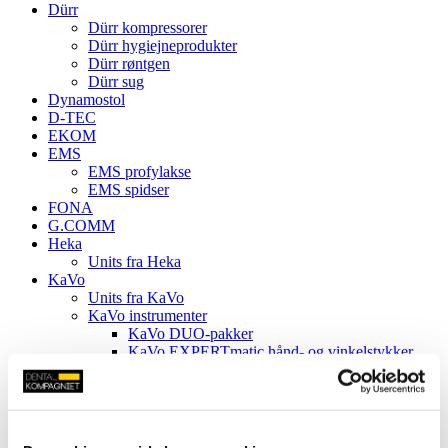
Dürr
Dürr kompressorer
Dürr hygiejneprodukter
Dürr røntgen
Dürr sug
Dynamostol
D-TEC
EKOM
EMS
EMS profylakse
EMS spidser
FONA
G.COMM
Heka
Units fra Heka
KaVo
Units fra KaVo
KaVo instrumenter
KaVo DUO-pakker
KaVo EXPERTmatic hånd- og vinkelstykker
KaVo INTRA instrumenthoveder
KaVo MASTERmatic hånd- og vinkelstykker
KaVo scalerspidser
KaVo SONICflex scalerspidser
KaVo SONICflex scaler