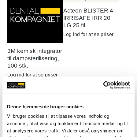
Acteon BLISTER 4
IRRISAFE IRR 20
LG 25 fil
Log ind for at se priser
3M kemisk integrator
til dampsterilisering,
100 stk.
Log ind for at se priser
Acteon BLISTER 4
Acteon BLISTER 4
Denne hjemmeside bruger cookies
IRRISAFE IRR 25
IRRISAFE IRR 25
Vi bruger cookies til at tilpasse vores indhold og
LG 21 fil
LG 25 fil
annoncer, til at vise dig funktioner til sociale medier og til
Log ind for at se priser
Log ind for at se priser
at analysere vores trafik. Vi deler også oplysninger om