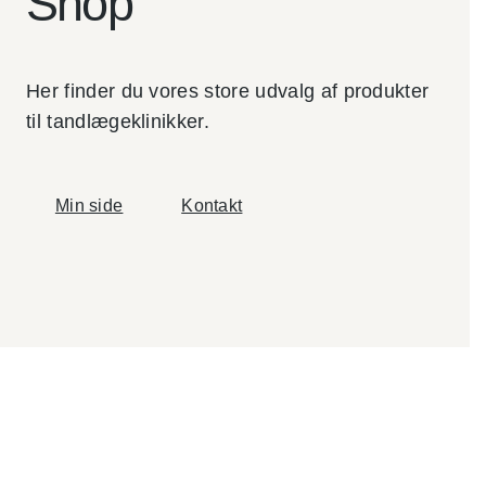
Shop
mangler en ny
løsning til daglig
vedligeholdelse
og pleje af
roterende
Her finder du vores store udvalg af produkter
instrumenter.
til tandlægeklinikker.
Instrument
ernes
levetid
Min side
Kontakt
forlænges
Olieforbrug
et
reduceres
Tid brugt
på
instrument
pleje
mindskes
Læs
mere