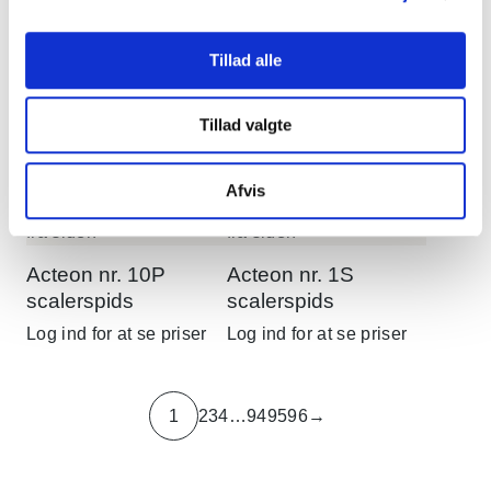
Acteon nr. 1
scalerspids
Tillad alle
Log ind for at se priser
Acteon Newtron
P5XS B.LED
Tillad valgte
ultralydsrenser
Log ind for at se priser
Afvis
Acteon nr. 10P
Acteon nr. 1S
scalerspids
scalerspids
Log ind for at se priser
Log ind for at se priser
1
2
3
4
…
94
95
96
→