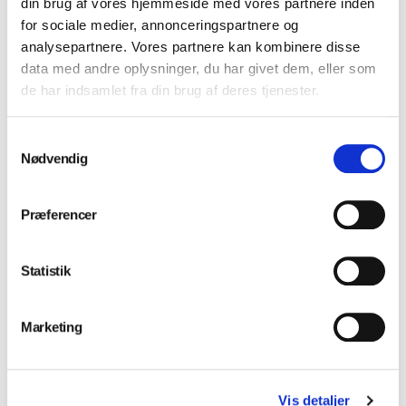
din brug af vores hjemmeside med vores partnere inden
for sociale medier, annonceringspartnere og
Acteon CAP2
Acteon Newtron
analysepartnere. Vores partnere kan kombinere disse
instrumentspids
ET18D endospids
data med andre oplysninger, du har givet dem, eller som
de har indsamlet fra din brug af deres tjenester.
Log ind for at se priser
Log ind for at se priser
Samtykkevalg
Nødvendig
Acteon Newtron
Acteon Newtron
ET20 endospids
ET20D endospids
Præferencer
Log ind for at se priser
Log ind for at se priser
Statistik
Acteon Newtron
Acteon Newtron
Marketing
ET25 endospids
ETPR endospids
Log ind for at se priser
Log ind for at se priser
Vis detaljer