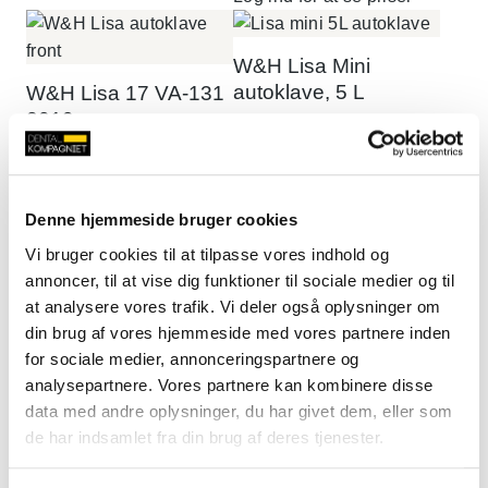
W&H Lisa Mini
autoklave, 5 L
W&H Lisa 17 VA-131
2019
Log ind for at se priser
Log ind for at se priser
Denne hjemmeside bruger cookies
W&H Lara 22 L
Vi bruger cookies til at tilpasse vores indhold og
autoklave
MELAG Careclave
annoncer, til at vise dig funktioner til sociale medier og til
at analysere vores trafik. Vi deler også oplysninger om
Log ind for at se priser
Log ind for at se priser
din brug af vores hjemmeside med vores partnere inden
for sociale medier, annonceringspartnere og
analysepartnere. Vores partnere kan kombinere disse
W&H Lisa 22 VA-131
W&H Lina autoklave
data med andre oplysninger, du har givet dem, eller som
2019
de har indsamlet fra din brug af deres tjenester.
Log ind for at se priser
Log ind for at se priser