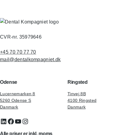
CVR-nr. 35979646
+45 70 70 77 70
mail@dentalkompagniet.dk
Odense
Ringsted
Lucernemarken 8
Tinvej 8B
5260 Odense S
4100 Ringsted
Danmark
Danmark
LinkedIn
Facebook
YouTube
Instagram
Alle priser er inkl. moms