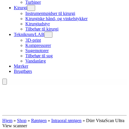
Turbiner
Kirurgi
Instrumentspidser til kirurgi
Kirurgiske hånd- og vinkelstykker
Kirurgiudstyr
Tilbehør til kirurgi
Teknikrum/LAB
3D-print
Kompressorer
Sugemotorer
Tilbehør til sug
Vandanlæg
Mærker
Brugtbørs
Hjem
»
Shop
»
Røntgen
»
Intraoral røntgen
»
Dürr VistaScan Ultra
View scanner