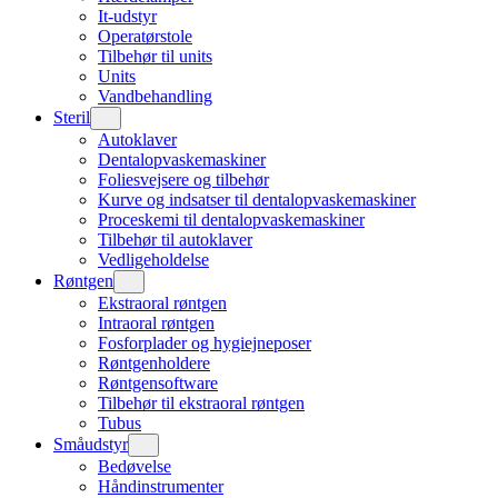
It-udstyr
Operatørstole
Tilbehør til units
Units
Vandbehandling
Steril
Autoklaver
Dentalopvaskemaskiner
Foliesvejsere og tilbehør
Kurve og indsatser til dentalopvaskemaskiner
Proceskemi til dentalopvaskemaskiner
Tilbehør til autoklaver
Vedligeholdelse
Røntgen
Ekstraoral røntgen
Intraoral røntgen
Fosforplader og hygiejneposer
Røntgenholdere
Røntgensoftware
Tilbehør til ekstraoral røntgen
Tubus
Småudstyr
Bedøvelse
Håndinstrumenter