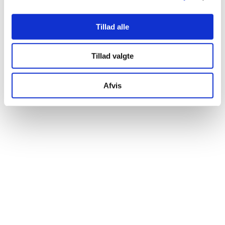
Dürr VistaScan Mini Easy 2.0 scanner
Tillad alle
Log ind for at se priser
Tillad valgte
Afvis