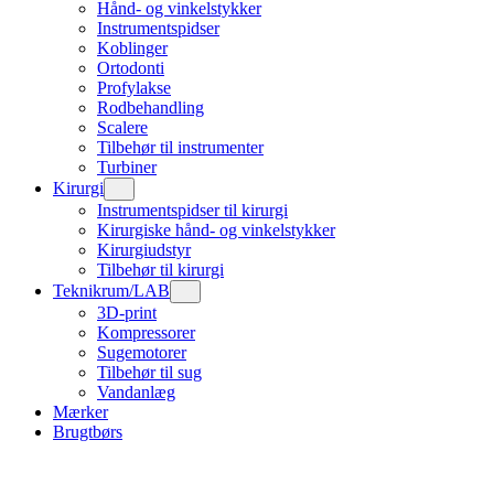
Hånd- og vinkelstykker
Instrumentspidser
Koblinger
Ortodonti
Profylakse
Rodbehandling
Scalere
Tilbehør til instrumenter
Turbiner
Kirurgi
Instrumentspidser til kirurgi
Kirurgiske hånd- og vinkelstykker
Kirurgiudstyr
Tilbehør til kirurgi
Teknikrum/LAB
3D-print
Kompressorer
Sugemotorer
Tilbehør til sug
Vandanlæg
Mærker
Brugtbørs