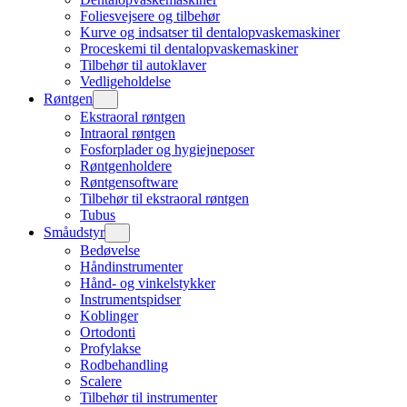
Foliesvejsere og tilbehør
Kurve og indsatser til dentalopvaskemaskiner
Proceskemi til dentalopvaskemaskiner
Tilbehør til autoklaver
Vedligeholdelse
Røntgen
Ekstraoral røntgen
Intraoral røntgen
Fosforplader og hygiejneposer
Røntgenholdere
Røntgensoftware
Tilbehør til ekstraoral røntgen
Tubus
Småudstyr
Bedøvelse
Håndinstrumenter
Hånd- og vinkelstykker
Instrumentspidser
Koblinger
Ortodonti
Profylakse
Rodbehandling
Scalere
Tilbehør til instrumenter