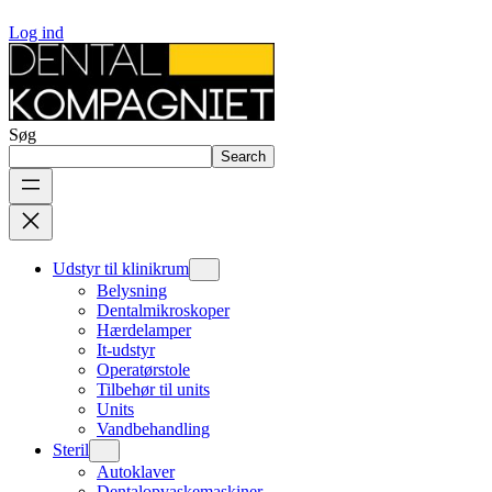
Log ind
Søg
Search
Udstyr til klinikrum
Belysning
Dentalmikroskoper
Hærdelamper
It-udstyr
Operatørstole
Tilbehør til units
Units
Vandbehandling
Steril
Autoklaver
Dentalopvaskemaskiner