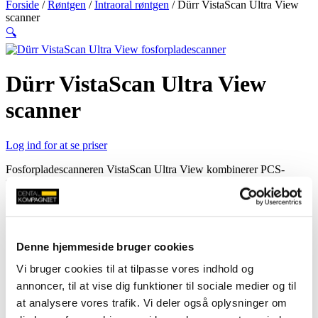
Forside
/
Røntgen
/
Intraoral røntgen
/ Dürr VistaScan Ultra View
scanner
🔍
Dürr VistaScan Ultra View
scanner
Log ind for at se priser
Fosforpladescanneren VistaScan Ultra View kombinerer PCS-
teknologiens overlegne billedkvalitet med fremragende ydeevne og
fremtidsorienterede, innovative funktioner.
To indgange gør det muligt at scanne to fosforplader samtidig.
Hurtig og enkel indlæsning.
Stor touchskærm i glas.
Høj billedkvalitet takket være PCS-teknologi, som kan vise
Denne hjemmeside bruger cookies
tidlige stadier af carieslæsioner
Vi bruger cookies til at tilpasse vores indhold og
ScanManager gør det muligt at sende scanninger til scanneren
fra flere forskellige arbejdsstationer.
annoncer, til at vise dig funktioner til sociale medier og til
Scanninger kan foretages uden en pc – billederne gemmes på
at analysere vores trafik. Vi deler også oplysninger om
scanneren og overføres til databasen senere.