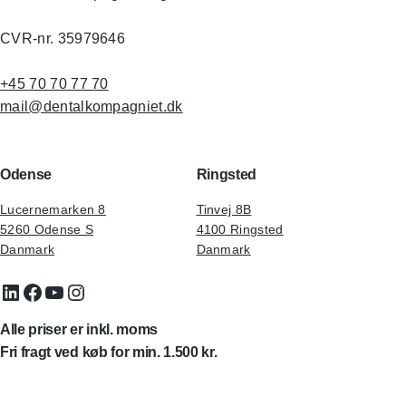
CVR-nr. 35979646
+45 70 70 77 70
mail@dentalkompagniet.dk
Odense
Ringsted
Lucernemarken 8
Tinvej 8B
5260 Odense S
4100 Ringsted
Danmark
Danmark
LinkedIn
Facebook
YouTube
Instagram
Alle priser er inkl. moms
Fri fragt ved køb for min. 1.500 kr.