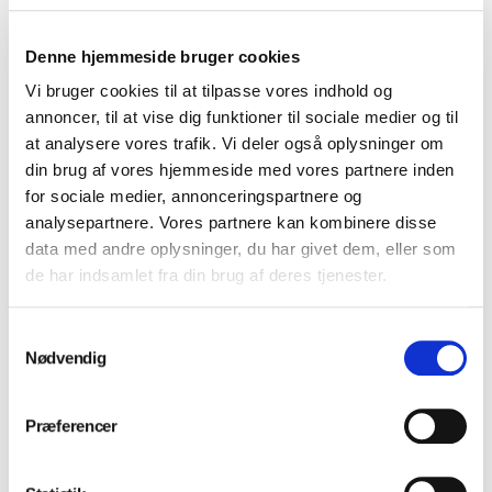
Dürr VistaPano S
Dürr VistaVox S
Denne hjemmeside bruger cookies
Ceph
panoramarøntgen
Vi bruger cookies til at tilpasse vores indhold og
panoramarøntgen
Log ind for at se priser
annoncer, til at vise dig funktioner til sociale medier og til
Log ind for at se priser
at analysere vores trafik. Vi deler også oplysninger om
din brug af vores hjemmeside med vores partnere inden
for sociale medier, annonceringspartnere og
analysepartnere. Vores partnere kan kombinere disse
Dürr VistaPano S
data med andre oplysninger, du har givet dem, eller som
panoramarøntgen
Dürr VistaScan Mini
de har indsamlet fra din brug af deres tjenester.
Easy 2.0 scanner
Log ind for at se priser
Log ind for at se priser
Samtykkevalg
Nødvendig
Præferencer