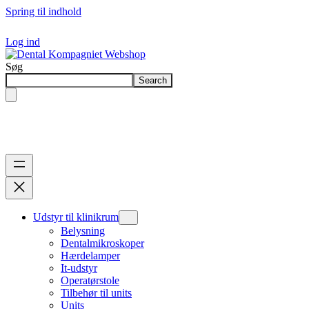
Spring til indhold
Log ind
Søg
Search
Udstyr til klinikrum
Belysning
Dentalmikroskoper
Hærdelamper
It-udstyr
Operatørstole
Tilbehør til units
Units