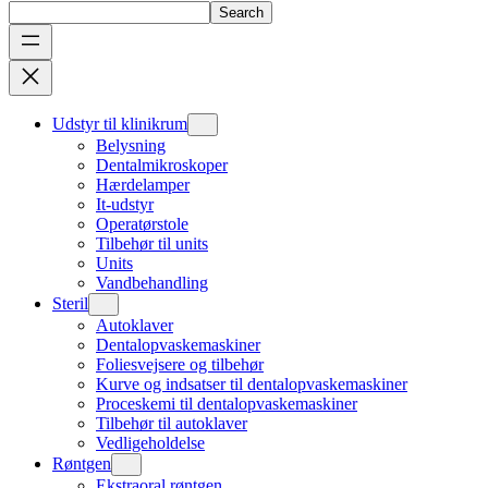
Search
Udstyr til klinikrum
Belysning
Dentalmikroskoper
Hærdelamper
It-udstyr
Operatørstole
Tilbehør til units
Units
Vandbehandling
Steril
Autoklaver
Dentalopvaskemaskiner
Foliesvejsere og tilbehør
Kurve og indsatser til dentalopvaskemaskiner
Proceskemi til dentalopvaskemaskiner
Tilbehør til autoklaver
Vedligeholdelse
Røntgen
Ekstraoral røntgen