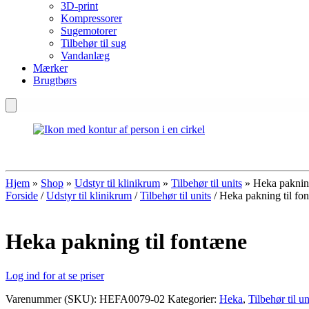
3D-print
Kompressorer
Sugemotorer
Tilbehør til sug
Vandanlæg
Mærker
Brugtbørs
Hjem
»
Shop
»
Udstyr til klinikrum
»
Tilbehør til units
»
Heka pakning
Forside
/
Udstyr til klinikrum
/
Tilbehør til units
/ Heka pakning til fo
Heka pakning til fontæne
Log ind for at se priser
Varenummer (SKU):
HEFA0079-02
Kategorier:
Heka
,
Tilbehør til un