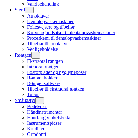
Vandbehandling
Steril
Autoklaver
Dentalopvaskemaskiner
Foliesvejsere og tilbehør
Kurve og indsatser til dentalopvaskemaskiner
Proceskemi til dentalopvaskemaskiner
Tilbehør til autoklaver
Vedligeholdelse
Røntgen
Ekstraoral røntgen
Intraoral røntgen
Fosforplader og hygiejneposer
Røntgenholdere
Røntgensoftware
Tilbehør til ekstraoral røntgen
Tubus
Småudstyr
Bedøvelse
Håndinstrumenter
Hånd- og vinkelstykker
Instrumentspidser
Koblinger
Ortodonti