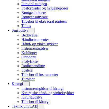
Intraoral røntgen
Fosforplader og hygiejneposer
Røntgenholdere
Røntgensoftware
Tilbehør til ekstraoral røntgen
Tubus
Småudstyr
Bedøvelse
Håndinstrumenter
Hånd- og vinkelstykker
Instrumentspidser
Koblinger
Ortodonti
Profylakse
Rodbehandling
Scalere
Tilbehør til instrumenter
Turbiner
Kirurgi
Instrumentspidser til kirurgi
Kirurgiske hånd- og vinkelstykker
Kirurgiudstyr
Tilbehør til kirurgi
Teknikrum/LAB