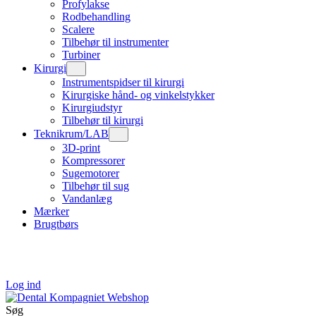
Profylakse
Rodbehandling
Scalere
Tilbehør til instrumenter
Turbiner
Kirurgi
Instrumentspidser til kirurgi
Kirurgiske hånd- og vinkelstykker
Kirurgiudstyr
Tilbehør til kirurgi
Teknikrum/LAB
3D-print
Kompressorer
Sugemotorer
Tilbehør til sug
Vandanlæg
Mærker
Brugtbørs
Log ind
Søg