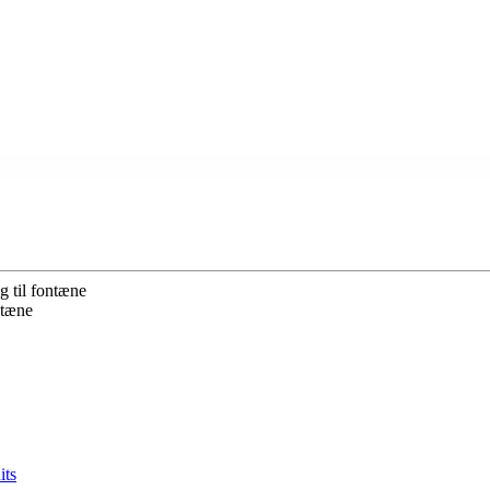
 til fontæne
ntæne
its