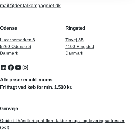
mail@dentalkompagniet.dk
Odense
Ringsted
Lucernemarken 8
Tinvej 8B
5260 Odense S
4100 Ringsted
Danmark
Danmark
LinkedIn
Facebook
YouTube
Instagram
Alle priser er inkl. moms
Fri fragt ved køb for min. 1.500 kr.
Genveje
Guide til håndtering af flere fakturerings- og leveringsadresser
(pdf)