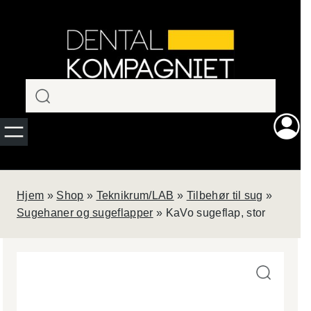
Spring
Ny
til
indhold
rengørings-
og
smøremaskine?
QUATTROcare
Hjem
»
Shop
»
Teknikrum/LAB
»
Tilbehør til sug
»
PLUS fra KaVo
Dental rengør og
Sugehaner og sugeflapper
»
KaVo sugeflap, stor
smører op til
4
roterende
instrumenter på
blot
1
minut.
Perfekt til den
travle klinik, som