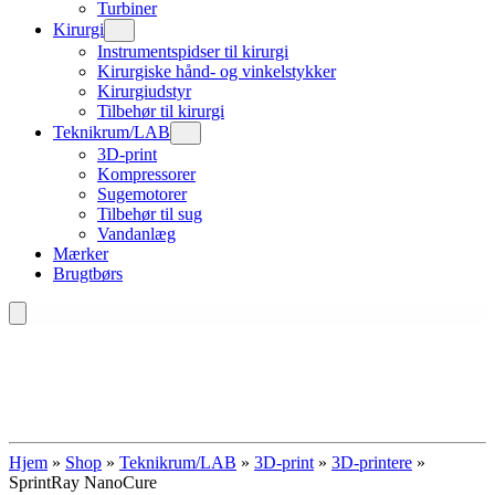
Turbiner
Kirurgi
Instrumentspidser til kirurgi
Kirurgiske hånd- og vinkelstykker
Kirurgiudstyr
Tilbehør til kirurgi
Teknikrum/LAB
3D-print
Kompressorer
Sugemotorer
Tilbehør til sug
Vandanlæg
Mærker
Brugtbørs
Hjem
»
Shop
»
Teknikrum/LAB
»
3D-print
»
3D-printere
»
SprintRay NanoCure