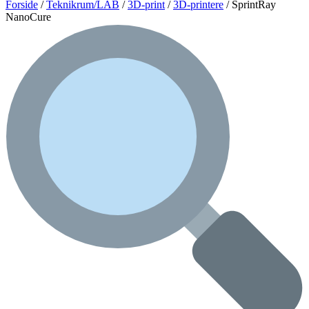
Forside
/
Teknikrum/LAB
/
3D-print
/
3D-printere
/ SprintRay
NanoCure