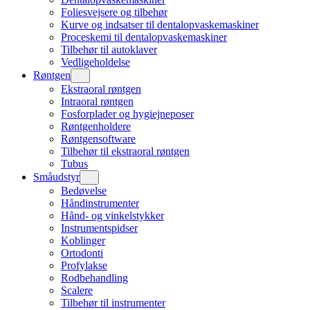
Foliesvejsere og tilbehør
Kurve og indsatser til dentalopvaskemaskiner
Proceskemi til dentalopvaskemaskiner
Tilbehør til autoklaver
Vedligeholdelse
Røntgen
Ekstraoral røntgen
Intraoral røntgen
Fosforplader og hygiejneposer
Røntgenholdere
Røntgensoftware
Tilbehør til ekstraoral røntgen
Tubus
Småudstyr
Bedøvelse
Håndinstrumenter
Hånd- og vinkelstykker
Instrumentspidser
Koblinger
Ortodonti
Profylakse
Rodbehandling
Scalere
Tilbehør til instrumenter