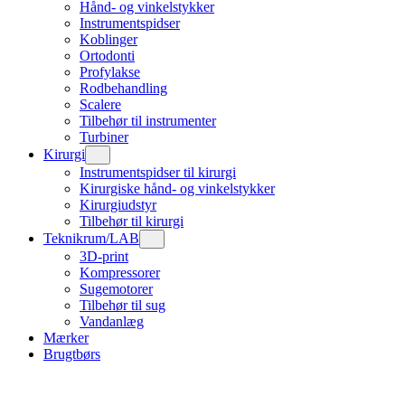
Hånd- og vinkelstykker
Instrumentspidser
Koblinger
Ortodonti
Profylakse
Rodbehandling
Scalere
Tilbehør til instrumenter
Turbiner
Kirurgi
Instrumentspidser til kirurgi
Kirurgiske hånd- og vinkelstykker
Kirurgiudstyr
Tilbehør til kirurgi
Teknikrum/LAB
3D-print
Kompressorer
Sugemotorer
Tilbehør til sug
Vandanlæg
Mærker
Brugtbørs