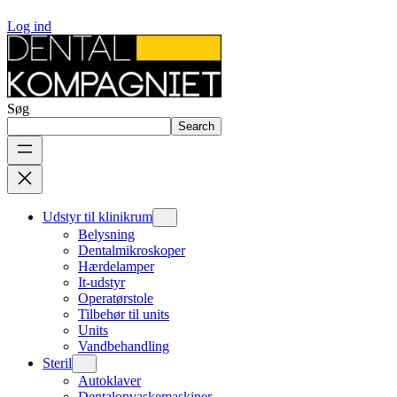
Log ind
Søg
Search
Udstyr til klinikrum
Belysning
Dentalmikroskoper
Hærdelamper
It-udstyr
Operatørstole
Tilbehør til units
Units
Vandbehandling
Steril
Autoklaver
Dentalopvaskemaskiner