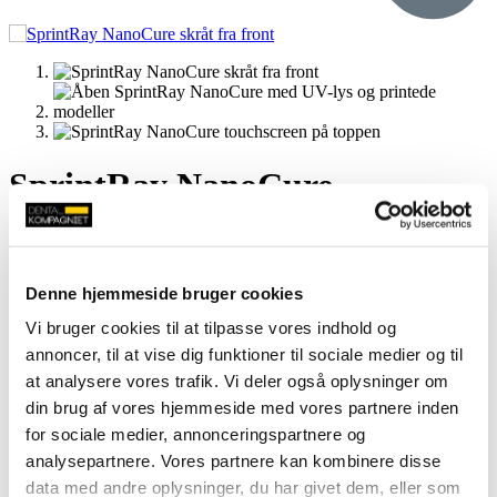
SprintRay NanoCure
Log ind for at se priser
Den hurtigste hærdeteknologi i en lille form. 365+385 nm LED til at
Denne hjemmeside bruger cookies
hærde dine 3D-printede dele på få minutter uden brug af nitrogen.
Vi bruger cookies til at tilpasse vores indhold og
Specielt designet til at hærde små mængder med maksimal
annoncer, til at vise dig funktioner til sociale medier og til
hastighed.
at analysere vores trafik. Vi deler også oplysninger om
Med et innovativt termisk reguleringssystem, som bruger en lydløs
din brug af vores hjemmeside med vores partnere inden
blæser og atmosfærisk luft til at holde hærdekammeret på den
perfekte temperatur, mens det forbliver lydløst under drift.
for sociale medier, annonceringspartnere og
analysepartnere. Vores partnere kan kombinere disse
Maskinens smarte teknik sørger for at hele materialet er
data med andre oplysninger, du har givet dem, eller som
gennemhærdet.