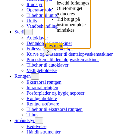
levetid forlænges
It-udstyr
Olieforbruget
Operatørstole
reduceres
Tilbehør til units
Tid brugt på
Units
instrumentpleje
Vandbehandling
mindskes
Steril
Autoklaver
Dentalopvaskemaskiner
Læs mere
Foliesvejsere og tilbehør
X
Kurve og indsatser til dentalopvaskemaskiner
Proceskemi til dentalopvaskemaskiner
Tilbehør til autoklaver
Vedligeholdelse
Røntgen
Ekstraoral røntgen
Intraoral røntgen
Fosforplader og hygiejneposer
Røntgenholdere
Røntgensoftware
Tilbehør til ekstraoral røntgen
Tubus
Småudstyr
Bedøvelse
Håndinstrumenter