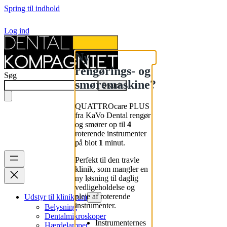
Spring til indhold
Log ind
Ny
rengørings- og
Søg
smøremaskine?
Search
QUATTROcare PLUS
fra KaVo Dental rengør
og smører op til
4
roterende instrumenter
på blot
1
minut.
Perfekt til den travle
klinik, som mangler en
ny løsning til daglig
vedligeholdelse og
pleje af roterende
Udstyr til klinikrum
instrumenter.
Belysning
Dentalmikroskoper
Instrumenternes
Hærdelamper