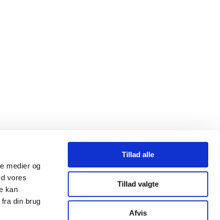
Tillad alle
ale medier og
ed vores
Tillad valgte
re kan
fra din brug
Afvis