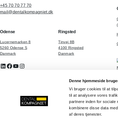
+45 70 70 77 70
mail@dentalkompagniet.dk
Odense
Ringsted
Lucernemarken 8
Tinvej 8B
5260 Odense S
4100 Ringsted
Danmark
Danmark
LinkedIn
Facebook
YouTube
Instagram
Denne hjemmeside bruger
Vi bruger cookies til at til
til at analysere vores tra
partnere inden for sociale
kombinere disse data med a
af deres tjenester.