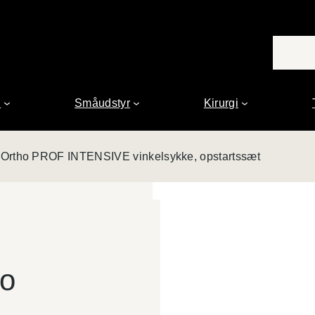
n
Småudstyr
Kirurgi
rtho PROF INTENSIVE vinkelsykke, opstartssæt
o