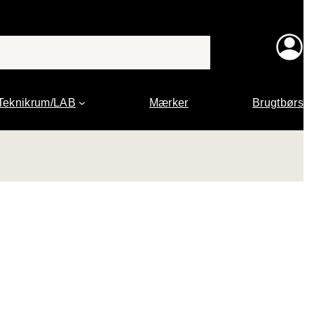
Teknikrum/LAB
Mærker
Brugtbørs