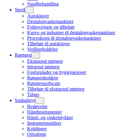
Vandbehandling
Steril
Autoklaver
Dentalopvaskemaskiner
Foliesvejsere og tilbehør
Kurve og indsatser til dentalopvaskemaskiner
Proceskemi til dentalopvaskemaskiner
Tilbehør til autoklaver
Vedligeholdelse
Røntgen
Ekstraoral røntgen
Intraoral røntgen
Fosforplader og hygiejneposer
Røntgenholdere
Røntgensoftware
Tilbehør til ekstraoral røntgen
Tubus
Småudstyr
Bedøvelse
Håndinstrumenter
Hånd- og vinkelstykker
Instrumentspidser
Koblinger
Ortodonti