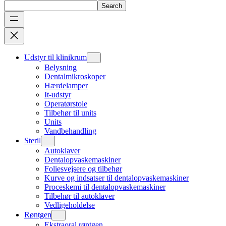
Search
Udstyr til klinikrum
Belysning
Dentalmikroskoper
Hærdelamper
It-udstyr
Operatørstole
Tilbehør til units
Units
Vandbehandling
Steril
Autoklaver
Dentalopvaskemaskiner
Foliesvejsere og tilbehør
Kurve og indsatser til dentalopvaskemaskiner
Proceskemi til dentalopvaskemaskiner
Tilbehør til autoklaver
Vedligeholdelse
Røntgen
Ekstraoral røntgen