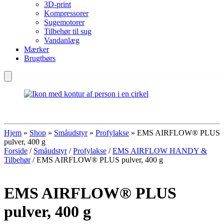
3D-print
Kompressorer
Sugemotorer
Tilbehør til sug
Vandanlæg
Mærker
Brugtbørs
Hjem
»
Shop
»
Småudstyr
»
Profylakse
»
EMS AIRFLOW® PLUS
pulver, 400 g
Forside
/
Småudstyr
/
Profylakse
/
EMS AIRFLOW HANDY &
Tilbehør
/ EMS AIRFLOW® PLUS pulver, 400 g
EMS AIRFLOW® PLUS
pulver, 400 g