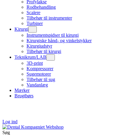
Profylakse
Rodbehandling
Scalere
Tilbehør til instrumenter
Turbiner
Kirurgi
Instrumentspidser til kirurgi
Kirurgiske hånd- og vinkelstykker
Kirurgiudstyr
Tilbehør til kirurgi
Teknikrum/LAB
3D-print
Kompressorer
Sugemotorer
Tilbehør til sug
Vandanlæg
Mærker
Brugtbørs
Log ind
Søg