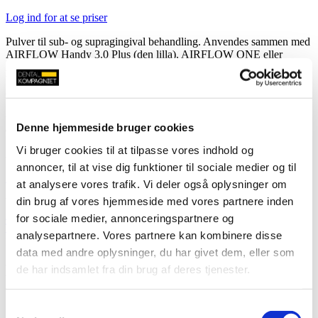
Log ind for at se priser
Pulver til sub- og supragingival behandling. Anvendes sammen med
AIRFLOW Handy 3.0 Plus (den lilla), AIRFLOW ONE eller
AIRFLOW Prophylaxis Master til minimalt invasiv fjernelse af
biofilm og misfarvninger. Flasken kan genanvendes som
drikkedunk. Partikelstørrelse: 14my.
OBS! Bruges ikke på patienter med klorhexidin-allergi, da dette
Denne hjemmeside bruger cookies
er tilsat produktet af konserveringsmæssige årsager.
Vi bruger cookies til at tilpasse vores indhold og
Anvendes sammen med
EMS biofilm discloser pellets
.
annoncer, til at vise dig funktioner til sociale medier og til
Se hvordan du anvender AIRFLOW PLUS pulveret (YouTube)
.
at analysere vores trafik. Vi deler også oplysninger om
din brug af vores hjemmeside med vores partnere inden
Varenummer (SKU):
EMSDV-082/Z
Kategorier:
EMS
,
EMS
AIRFLOW HANDY & Tilbehør
,
EMS AIRFLOW One &
for sociale medier, annonceringspartnere og
Tilbehør
,
EMS AIRFLOW Prophylaxis Master & Tilbehør
,
EMS
analysepartnere. Vores partnere kan kombinere disse
profylakse
,
Profylakse
data med andre oplysninger, du har givet dem, eller som
Du kunne også være interesseret i…
de har indsamlet fra din brug af deres tjenester.
Samtykkevalg