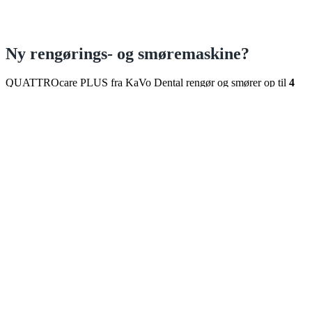
Ny rengørings- og smøremaskine?
QUATTROcare PLUS fra KaVo Dental rengør og smører op til
4
roterende instrumenter på blot
1
minut.
Perfekt til den travle klinik, som mangler en ny løsning til daglig
vedligeholdelse og pleje af roterende instrumenter.
Instrumenternes levetid forlænges
Olieforbruget reduceres
Tid brugt på instrumentpleje mindskes
Læs mere
X
Din kurv
(emner: 0)