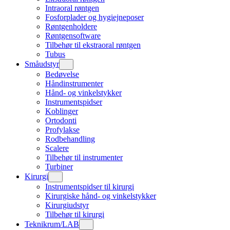
Intraoral røntgen
Fosforplader og hygiejneposer
Røntgenholdere
Røntgensoftware
Tilbehør til ekstraoral røntgen
Tubus
Småudstyr
Bedøvelse
Håndinstrumenter
Hånd- og vinkelstykker
Instrumentspidser
Koblinger
Ortodonti
Profylakse
Rodbehandling
Scalere
Tilbehør til instrumenter
Turbiner
Kirurgi
Instrumentspidser til kirurgi
Kirurgiske hånd- og vinkelstykker
Kirurgiudstyr
Tilbehør til kirurgi
Teknikrum/LAB