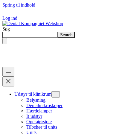
Spring til indhold
Log ind
Søg
Search
Udstyr til klinikrum
Belysning
Dentalmikroskoper
Hærdelamper
It-udstyr
Operatørstole
Tilbehør til units
Units