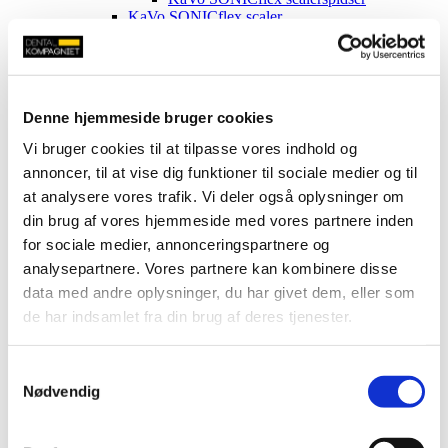
KaVo SONICflex scaler
KaVo SMARTmatic hånd- og vinkelstykker
Tilbehør til instrumenter fra KaVo
KaVo turbiner
KaVo Imaging
KaVo tilbehør til sug
Denne hjemmeside bruger cookies
KEN Hygiene Systems
Kerr
Vi bruger cookies til at tilpasse vores indhold og
Leica
annoncer, til at vise dig funktioner til sociale medier og til
Luzzani
MELAG
at analysere vores trafik. Vi deler også oplysninger om
METASYS
din brug af vores hjemmeside med vores partnere inden
Miele
for sociale medier, annonceringspartnere og
NSK
NSK spidser til ultralydskirurgi
analysepartnere. Vores partnere kan kombinere disse
NSK kirurgispidser til scaling
data med andre oplysninger, du har givet dem, eller som
NSK skraber
de har indsamlet fra din brug af deres tjenester.
NSK spidser til ekstraktion
NSK spidser til knoglekirurgi
NSK spidser til løsnet sinusmembran
Samtykkevalg
NSK spidser til sinusløft
Nødvendig
NSK spidser til socketløft
NSK ultralydsknoglespidser til perio
NSK turbiner