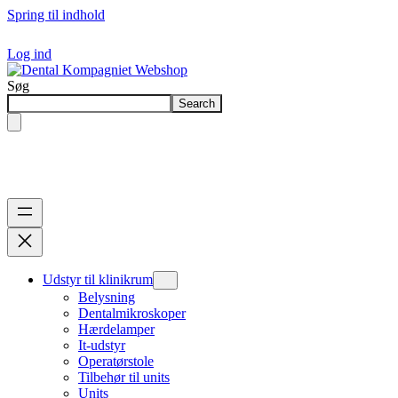
Spring til indhold
Log ind
Søg
Search
Udstyr til klinikrum
Belysning
Dentalmikroskoper
Hærdelamper
It-udstyr
Operatørstole
Tilbehør til units
Units