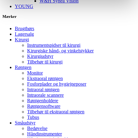
W&H Synea Vision
YOUNG
Mærker
Brugtbørs
Lagersalg
Kirurgi
Instrumentspidser til kirurgi
Kirurgiske hånd- og vinkelstykker
Kirurgiudstyr
Tilbehør til kirurgi
Røntgen
Monitor
Ekstraoral røntgen
Fosforplader og hygiejneposer
Intraoral røntgen
Intraorale scannere
Røntgenholdere
Røntgensoftware
Tilbehør til ekstraoral røntgen
Tubus
Småudstyr
Bedøvelse
Håndinstrumenter