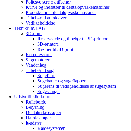
Foliesvejsere og tilbehør
Kurve og indsatser til dentalopvaskemaskiner
Proceskemi til dentalopvaskemaskiner
Tilbehør til autoklaver
Vedligeholdelse
Teknikrum/LAB
3D-print
Reservedele og tilbehør til 3D-printere
3D-printere
Resiner til 3D-print
Kompressorer
Sugemotorer
Vandanlæg
Tilbehør til sug
Sugefiltre
Sugehaner og sugeflapper
Sugerens til vedligeholdelse af sugesystem
Sugeslanger
Udstyr til klinikrum
Rulleborde
Belysning
Dentalmikroskoper
Hærdelamper
It-udstyr
Kaldesystemer