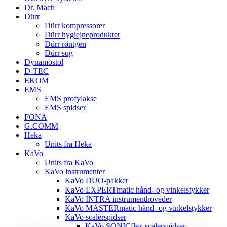
Dr. Mach
Dürr
Dürr kompressorer
Dürr hygiejneprodukter
Dürr røntgen
Dürr sug
Dynamostol
D-TEC
EKOM
EMS
EMS profylakse
EMS spidser
FONA
G.COMM
Heka
Units fra Heka
KaVo
Units fra KaVo
KaVo instrumenter
KaVo DUO-pakker
KaVo EXPERTmatic hånd- og vinkelstykker
KaVo INTRA instrumenthoveder
KaVo MASTERmatic hånd- og vinkelstykker
KaVo scalerspidser
KaVo SONICflex scalerspidser