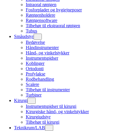
Intraoral røntgen
Fosforplader og hygiejneposer
Røntgenholdere
Røntgensoftware
Tilbehør til ekstraoral røntgen
Tubus
Småudstyr
Bedøvelse
Håndinstrumenter
Hånd- og vinkelstykker
Instrumentspidser
Koblinger
Ortodonti
Profylakse
Rodbehandling
Scalere
Tilbehør til instrumenter
Turbiner
Kirurgi
Instrumentspidser til kirurgi
Kirurgiske hånd- og vinkelstykker
Kirurgiudstyr
Tilbehør til kirurgi
Teknikrum/LAB