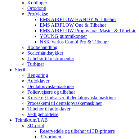
Koblinger
Ortodonti
Profylakse
EMS AIRFLOW HANDY & Tilbehør
EMS AIRFLOW One & Tilbehør
EMS AIRFLOW Prophylaxis Master & Tilbehør
YOUNG gummikopper
NSK Varios Combi Pro & Tilbehør
Rodbehandling
Scalerhåndstykker
Tilbehør til instrumenter
Turbiner
Steril
Rengøring
Autoklaver
Dentalopvaskemaskiner
Foliesvejsere og tilbehør
Kurve og indsatser til dentalopvaskemaskiner
Proceskemi til dentalopvaskemaskiner
Tilbehør til autoklaver
Vedligeholdelse
Teknikrum/LAB
3D-print
Reservedele og tilbehør til 3D-printere
3D-printere