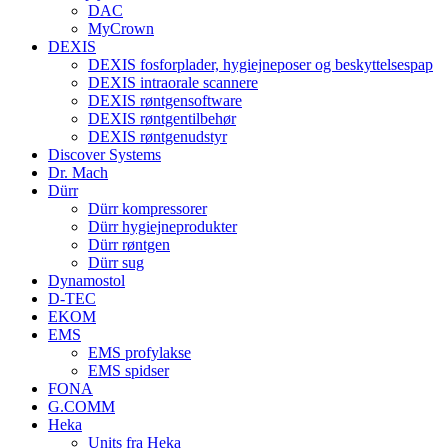
DAC
MyCrown
DEXIS
DEXIS fosforplader, hygiejneposer og beskyttelsespap
DEXIS intraorale scannere
DEXIS røntgensoftware
DEXIS røntgentilbehør
DEXIS røntgenudstyr
Discover Systems
Dr. Mach
Dürr
Dürr kompressorer
Dürr hygiejneprodukter
Dürr røntgen
Dürr sug
Dynamostol
D-TEC
EKOM
EMS
EMS profylakse
EMS spidser
FONA
G.COMM
Heka
Units fra Heka