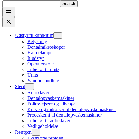
Search
Udstyr til klinikrum
Belysning
Dentalmikroskoper
Hærdelamper
It-udstyr
Operatørstole
Tilbehør til units
Units
Vandbehandling
Steril
Autoklaver
Dentalopvaskemaskiner
Foliesvejsere og tilbehør
Kurve og indsatser til dentalopvaskemaskiner
Proceskemi til dentalopvaskemaskiner
Tilbehør til autoklaver
Vedligeholdelse
Røntgen
Ekstraoral røntgen