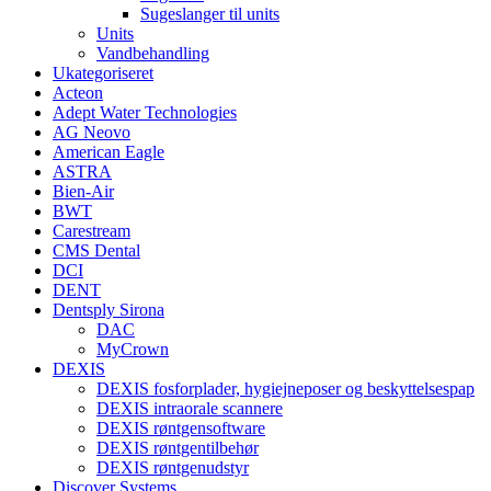
Sugeslanger til units
Units
Vandbehandling
Ukategoriseret
Acteon
Adept Water Technologies
AG Neovo
American Eagle
ASTRA
Bien-Air
BWT
Carestream
CMS Dental
DCI
DENT
Dentsply Sirona
DAC
MyCrown
DEXIS
DEXIS fosforplader, hygiejneposer og beskyttelsespap
DEXIS intraorale scannere
DEXIS røntgensoftware
DEXIS røntgentilbehør
DEXIS røntgenudstyr
Discover Systems