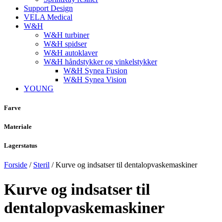
Support Design
VELA Medical
W&H
W&H turbiner
W&H spidser
W&H autoklaver
W&H håndstykker og vinkelstykker
W&H Synea Fusion
W&H Synea Vision
YOUNG
Farve
Materiale
Lagerstatus
Forside
/
Steril
/ Kurve og indsatser til dentalopvaskemaskiner
Kurve og indsatser til
dentalopvaskemaskiner