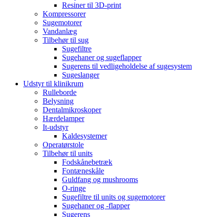
Resiner til 3D-print
Kompressorer
Sugemotorer
Vandanlæg
Tilbehør til sug
Sugefiltre
Sugehaner og sugeflapper
Sugerens til vedligeholdelse af sugesystem
Sugeslanger
Udstyr til klinikrum
Rulleborde
Belysning
Dentalmikroskoper
Hærdelamper
It-udstyr
Kaldesystemer
Operatørstole
Tilbehør til units
Fodskånebetræk
Fontæneskåle
Guldfang og mushrooms
O-ringe
Sugefiltre til units og sugemotorer
Sugehaner og -flapper
Sugerens