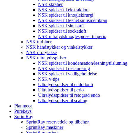
NSK skraber
NSK spidser til ekstraktion
NSK spidser til knoglekirurgi
NSK spidser til løsnet sinusmembran
NSK spidser til sinusløft
NSK spidser til socketløft
NSK ultralydsknoglespidser til perio
NSK turbiner
NSK håndstykker og vinkelstykker
NSK profylakse
NSK ultralydsspidser
NSK spidser til kondensation/løsning/tilslutning
NSK spidser til restaurering
NSK spidser til vedligeholdelse
NSK v-tips
Ultralydsspidser til endodonti
Ultralydsspidser til perio
Ultralydsspidser til retograd endo
Ultralydsspidser til scaling
Planmeca
Purekeys
SprintRay
SprintRay reservedele og tilbehør
SprintRay maskiner
SprintRay resiner