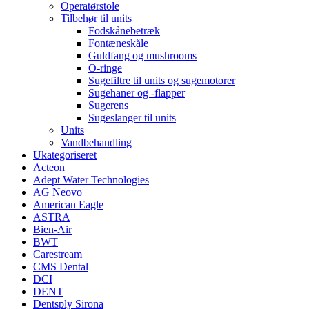
Operatørstole
Tilbehør til units
Fodskånebetræk
Fontæneskåle
Guldfang og mushrooms
O-ringe
Sugefiltre til units og sugemotorer
Sugehaner og -flapper
Sugerens
Sugeslanger til units
Units
Vandbehandling
Ukategoriseret
Acteon
Adept Water Technologies
AG Neovo
American Eagle
ASTRA
Bien-Air
BWT
Carestream
CMS Dental
DCI
DENT
Dentsply Sirona