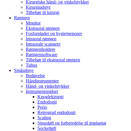
Kirurgiske hånd- og vinkelstykker
Kirurgiudstyr
Tilbehør til kirurgi
Røntgen
Monitor
Ekstraoral røntgen
Fosforplader og hygiejneposer
Intraoral røntgen
Intraorale scannere
Røntgenholdere
Røntgensoftware
Tilbehør til ekstraoral røntgen
Tubus
Småudstyr
Bedøvelse
Håndinstrumenter
Hånd- og vinkelstykker
Instrumentspidser
Knoglekirurgi
Endodonti
Perio
Retrograd endodonti
Scaling
Sinusløft og forberedelse til implantat
Socketløft