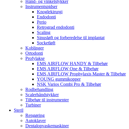
Hånd- og vinkelstykker
Instrumentspidser
Knoglekirurgi
Endodonti
Perio
Retrograd endodonti
Scaling
Sinusløft og forberedelse til implantat
Socketløft
Koblinger
Ortodonti
Profylakse
EMS AIRFLOW HANDY & Tilbehør
EMS AIRFLOW One & Tilbehør
EMS AIRFLOW Prophylaxis Master & Tilbehør
YOUNG gummikopper
NSK Varios Combi Pro & Tilbehør
Rodbehandling
Scalerhåndstykker
Tilbehør til instrumenter
Turbiner
Steril
Rengøring
Autoklaver
Dentalopvaskemaskiner