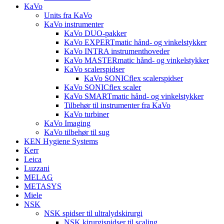
KaVo
Units fra KaVo
KaVo instrumenter
KaVo DUO-pakker
KaVo EXPERTmatic hånd- og vinkelstykker
KaVo INTRA instrumenthoveder
KaVo MASTERmatic hånd- og vinkelstykker
KaVo scalerspidser
KaVo SONICflex scalerspidser
KaVo SONICflex scaler
KaVo SMARTmatic hånd- og vinkelstykker
Tilbehør til instrumenter fra KaVo
KaVo turbiner
KaVo Imaging
KaVo tilbehør til sug
KEN Hygiene Systems
Kerr
Leica
Luzzani
MELAG
METASYS
Miele
NSK
NSK spidser til ultralydskirurgi
NSK kirurgispidser til scaling