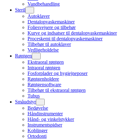
Vandbehandling
Steril
Autoklaver
Dentalopvaskemaskiner
Foliesvejsere og tilbehør
Kurve og indsatser til dentalopvaskemaskiner
Proceskemi til dentalopvaskemaskiner
Tilbehør til autoklaver
Vedligeholdelse
Røntgen
Ekstraoral røntgen
Intraoral røntgen
Fosforplader og hygiejneposer
Røntgenholdere
Røntgensoftware
Tilbehør til ekstraoral røntgen
Tubus
Småudstyr
Bedøvelse
Håndinstrumenter
Hånd- og vinkelstykker
Instrumentspidser
Koblinger
Ortodonti