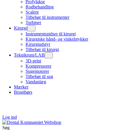
Profylakse
Rodbehandling
Scalere
Tilbehør til instrumenter
Turbiner
Kirurgi
Instrumentspidser til kirurgi
Kirurgiske hånd- og vinkelstykker
Kirurgiudstyr
Tilbehør til kirurgi
Teknikrum/LAB
3D-print
Kompressorer
Sugemotorer
Tilbehør til sug
Vandanlæg
Mærker
Brugtbørs
Log ind
Søg