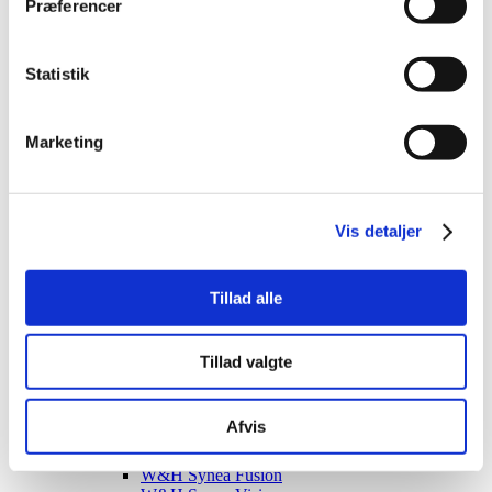
NSK håndstykker og vinkelstykker
Præferencer
NSK profylakse
NSK ultralydsspidser
NSK spidser til kondensation/løsning/tilslutning
Statistik
NSK spidser til restaurering
NSK spidser til vedligeholdelse
NSK v-tips
Ultralydsspidser til endodonti
Marketing
Ultralydsspidser til perio
Ultralydsspidser til retograd endo
Ultralydsspidser til scaling
Planmeca
Vis detaljer
Purekeys
SprintRay
SprintRay reservedele og tilbehør
SprintRay maskiner
Tillad alle
SprintRay resiner
Support Design
VELA Medical
Tillad valgte
W&H
W&H turbiner
W&H spidser
Afvis
W&H autoklaver
W&H håndstykker og vinkelstykker
W&H Synea Fusion