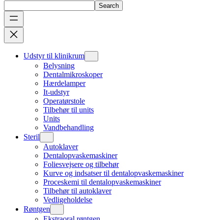
Search
Udstyr til klinikrum
Belysning
Dentalmikroskoper
Hærdelamper
It-udstyr
Operatørstole
Tilbehør til units
Units
Vandbehandling
Steril
Autoklaver
Dentalopvaskemaskiner
Foliesvejsere og tilbehør
Kurve og indsatser til dentalopvaskemaskiner
Proceskemi til dentalopvaskemaskiner
Tilbehør til autoklaver
Vedligeholdelse
Røntgen
Ekstraoral røntgen