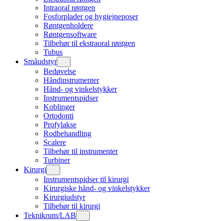
Intraoral røntgen
Fosforplader og hygiejneposer
Røntgenholdere
Røntgensoftware
Tilbehør til ekstraoral røntgen
Tubus
Småudstyr
Bedøvelse
Håndinstrumenter
Hånd- og vinkelstykker
Instrumentspidser
Koblinger
Ortodonti
Profylakse
Rodbehandling
Scalere
Tilbehør til instrumenter
Turbiner
Kirurgi
Instrumentspidser til kirurgi
Kirurgiske hånd- og vinkelstykker
Kirurgiudstyr
Tilbehør til kirurgi
Teknikrum/LAB