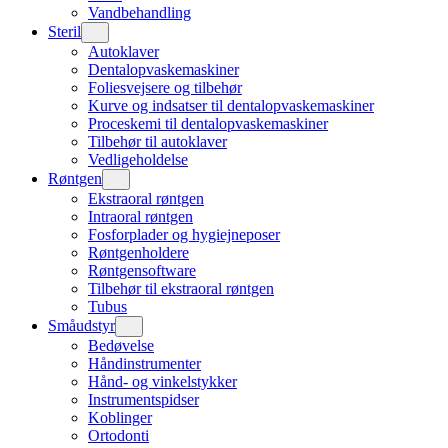
Vandbehandling
Steril
Autoklaver
Dentalopvaskemaskiner
Foliesvejsere og tilbehør
Kurve og indsatser til dentalopvaskemaskiner
Proceskemi til dentalopvaskemaskiner
Tilbehør til autoklaver
Vedligeholdelse
Røntgen
Ekstraoral røntgen
Intraoral røntgen
Fosforplader og hygiejneposer
Røntgenholdere
Røntgensoftware
Tilbehør til ekstraoral røntgen
Tubus
Småudstyr
Bedøvelse
Håndinstrumenter
Hånd- og vinkelstykker
Instrumentspidser
Koblinger
Ortodonti