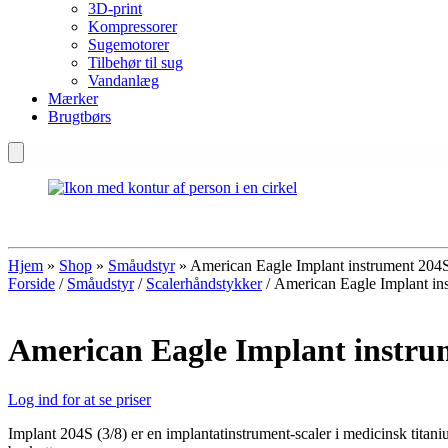
3D-print
Kompressorer
Sugemotorer
Tilbehør til sug
Vandanlæg
Mærker
Brugtbørs
Hjem
»
Shop
»
Småudstyr
»
American Eagle Implant instrument 204S
Forside
/
Småudstyr
/
Scalerhåndstykker
/ American Eagle Implant in
American Eagle Implant instru
Log ind for at se priser
Implant 204S (3/8) er en implantatinstrument-scaler i medicinsk titaniu