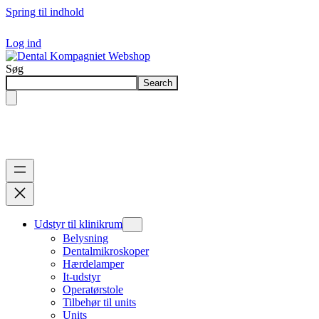
Spring til indhold
Log ind
Søg
Search
Udstyr til klinikrum
Belysning
Dentalmikroskoper
Hærdelamper
It-udstyr
Operatørstole
Tilbehør til units
Units