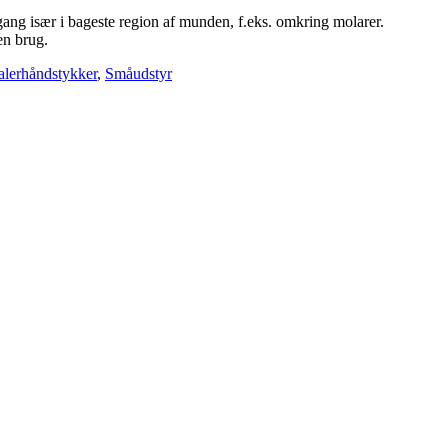
gang især i bageste region af munden, f.eks. omkring molarer.
en brug.
alerhåndstykker
,
Småudstyr