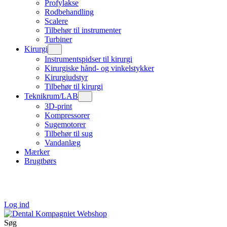
Profylakse
Rodbehandling
Scalere
Tilbehør til instrumenter
Turbiner
Kirurgi
Instrumentspidser til kirurgi
Kirurgiske hånd- og vinkelstykker
Kirurgiudstyr
Tilbehør til kirurgi
Teknikrum/LAB
3D-print
Kompressorer
Sugemotorer
Tilbehør til sug
Vandanlæg
Mærker
Brugtbørs
Log ind
Søg