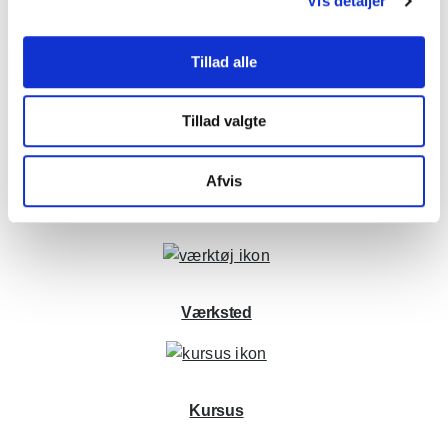
Vis detaljer
Tillad alle
Installation og service
Tillad valgte
Afvis
Klinikindretning
Værksted
Kursus