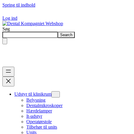
Spring til indhold
Log ind
Søg
Search
Udstyr til klinikrum
Belysning
Dentalmikroskoper
Hærdelamper
It-udstyr
Operatørstole
Tilbehør til units
Units