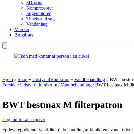
3D-print
Kompressorer
Sugemotorer
Tilbehør til sug
Vandanlæg
Mærker
Brugtbørs
Hjem
»
Shop
»
Udstyr til klinikrum
»
Vandbehandling
»
BWT bestmax
Forside
/
Udstyr til klinikrum
/
Vandbehandling
/ BWT bestmax M filt
BWT bestmax M filterpatron
Log ind for at se priser
Fødevaregodkendt vandfilter til behandling af klinikkens vand. Giver