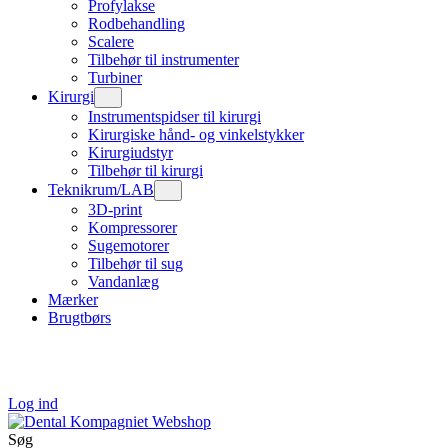
Profylakse
Rodbehandling
Scalere
Tilbehør til instrumenter
Turbiner
Kirurgi
Instrumentspidser til kirurgi
Kirurgiske hånd- og vinkelstykker
Kirurgiudstyr
Tilbehør til kirurgi
Teknikrum/LAB
3D-print
Kompressorer
Sugemotorer
Tilbehør til sug
Vandanlæg
Mærker
Brugtbørs
Log ind
Søg