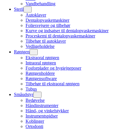
Vandbehandling
Steril
Autoklaver
Dentalopvaskemaskiner
Foliesvejsere og tilbehør
Kurve og indsatser til dentalopvaskemaskiner
Proceskemi til dentalopvaskemaskiner
Tilbehør til autoklaver
Vedligeholdelse
Røntgen
Ekstraoral røntgen
Intraoral røntgen
Fosforplader og hygiejneposer
Røntgenholdere
Røntgensoftware
Tilbehør til ekstraoral røntgen
Tubus
Småudstyr
Bedøvelse
Håndinstrumenter
Hånd- og vinkelstykker
Instrumentspidser
Koblinger
Ortodonti