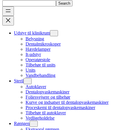
Search
Udstyr til klinikrum
Belysning
Dentalmikroskoper
Hærdelamper
It-udstyr
Operatørstole
Tilbehør til units
Units
Vandbehandling
Steril
Autoklaver
Dentalopvaskemaskiner
Foliesvejsere og tilbehør
Kurve og indsatser til dentalopvaskemaskiner
Proceskemi til dentalopvaskemaskiner
Tilbehør til autoklaver
Vedligeholdelse
Røntgen
Ekstraoral røntgen