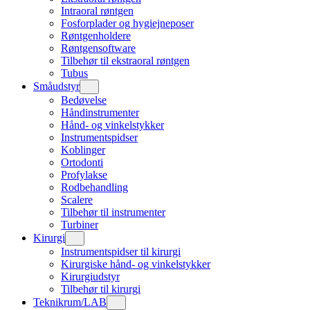
Intraoral røntgen
Fosforplader og hygiejneposer
Røntgenholdere
Røntgensoftware
Tilbehør til ekstraoral røntgen
Tubus
Småudstyr
Bedøvelse
Håndinstrumenter
Hånd- og vinkelstykker
Instrumentspidser
Koblinger
Ortodonti
Profylakse
Rodbehandling
Scalere
Tilbehør til instrumenter
Turbiner
Kirurgi
Instrumentspidser til kirurgi
Kirurgiske hånd- og vinkelstykker
Kirurgiudstyr
Tilbehør til kirurgi
Teknikrum/LAB