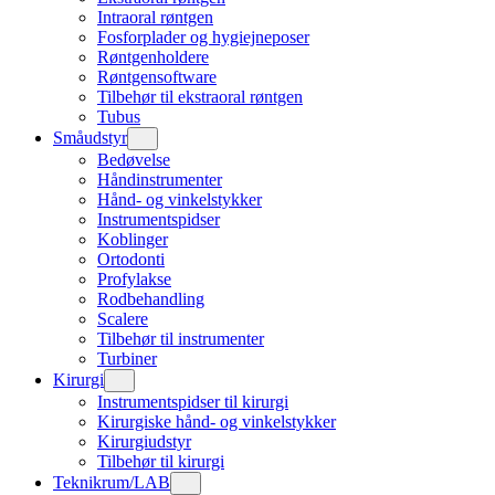
Intraoral røntgen
Fosforplader og hygiejneposer
Røntgenholdere
Røntgensoftware
Tilbehør til ekstraoral røntgen
Tubus
Småudstyr
Bedøvelse
Håndinstrumenter
Hånd- og vinkelstykker
Instrumentspidser
Koblinger
Ortodonti
Profylakse
Rodbehandling
Scalere
Tilbehør til instrumenter
Turbiner
Kirurgi
Instrumentspidser til kirurgi
Kirurgiske hånd- og vinkelstykker
Kirurgiudstyr
Tilbehør til kirurgi
Teknikrum/LAB