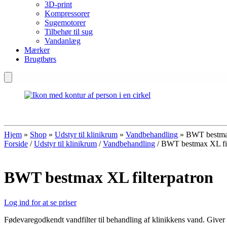
3D-print
Kompressorer
Sugemotorer
Tilbehør til sug
Vandanlæg
Mærker
Brugtbørs
Hjem
»
Shop
»
Udstyr til klinikrum
»
Vandbehandling
»
BWT bestmax
Forside
/
Udstyr til klinikrum
/
Vandbehandling
/ BWT bestmax XL fil
BWT bestmax XL filterpatron
Log ind for at se priser
Fødevaregodkendt vandfilter til behandling af klinikkens vand. Giver