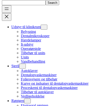
Search
Udstyr til klinikrum
Belysning
Dentalmikroskoper
Hærdelamper
It-udstyr
Operatørstole
Tilbehør til units
Units
Vandbehandling
Steril
Autoklaver
Dentalopvaskemaskiner
Foliesvejsere og tilbehør
Kurve og indsatser til dentalopvaskemaskiner
Proceskemi til dentalopvaskemaskiner
Tilbehør til autoklaver
Vedligeholdelse
Røntgen
Ekstraoral røntgen