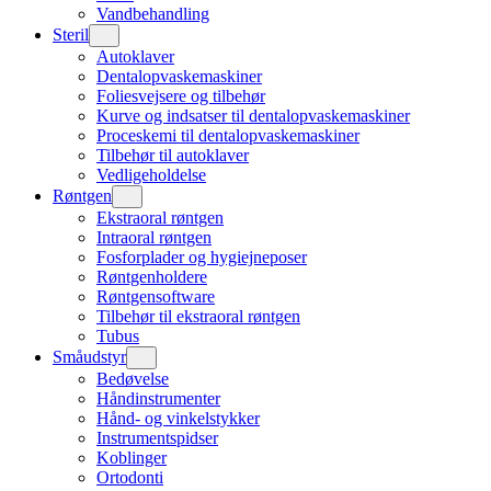
Vandbehandling
Steril
Autoklaver
Dentalopvaskemaskiner
Foliesvejsere og tilbehør
Kurve og indsatser til dentalopvaskemaskiner
Proceskemi til dentalopvaskemaskiner
Tilbehør til autoklaver
Vedligeholdelse
Røntgen
Ekstraoral røntgen
Intraoral røntgen
Fosforplader og hygiejneposer
Røntgenholdere
Røntgensoftware
Tilbehør til ekstraoral røntgen
Tubus
Småudstyr
Bedøvelse
Håndinstrumenter
Hånd- og vinkelstykker
Instrumentspidser
Koblinger
Ortodonti