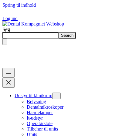
Spring til indhold
Log ind
Søg
Search
Udstyr til klinikrum
Belysning
Dentalmikroskoper
Hærdelamper
It-udstyr
Operatørstole
Tilbehør til units
Units