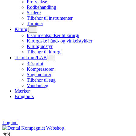
Profylakse
Rodbehandling
Scalere
Tilbehør til instrumenter
Turbiner
Kirurgi
Instrumentspidser til kirurgi
Kirurgiske hånd- og vinkelstykker
Kirurgiudstyr
Tilbehør til kirurgi
Teknikrum/LAB
3D-print
Kompressorer
Sugemotorer
Tilbehør til sug
Vandanlæg
Mærker
Brugtbørs
Log ind
Søg