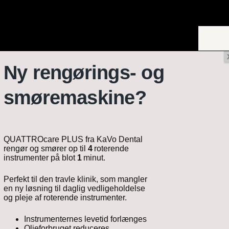
Ny rengørings- og
n
Småudstyr
Kirurgi
smøremaskine?
114 Odonton 200 L/T vandanlæg
QUATTROcare PLUS fra KaVo Dental
rengør og smører op til
4
roterende
instrumenter på blot
1
minut.
Perfekt til den travle klinik, som mangler
en ny løsning til daglig vedligeholdelse
og pleje af roterende instrumenter.
Instrumenternes levetid forlænges
Olieforbruget reduceres