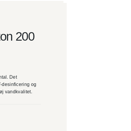
on 200
mtal. Det
-desinficering og
høj vandkvalitet.