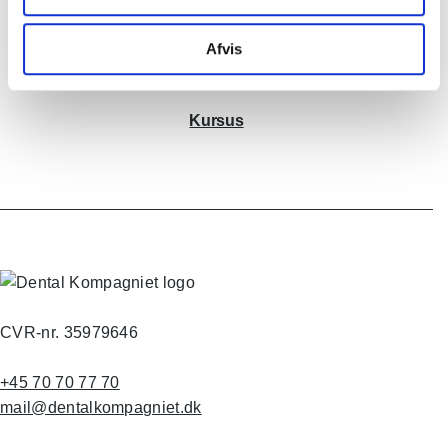
Værksted
Afvis
Kursus
CVR-nr. 35979646
+45 70 70 77 70
mail@dentalkompagniet.dk