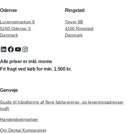
Odense
Ringsted
Lucernemarken 8
Tinvej 8B
5260 Odense S
4100 Ringsted
Danmark
Danmark
LinkedIn
Facebook
YouTube
Instagram
Alle priser er inkl. moms
Fri fragt ved køb for min. 1.500 kr.
Genveje
Guide til håndtering af flere fakturerings- og leveringsadresser
(pdf)
Handelsbetingelser
Om Dental Kompagniet