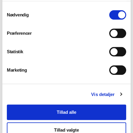
Samtykkevalg
Nødvendig
Præferencer
Statistik
Installation og service
Marketing
Vis detaljer
Klinikindretning
Tillad alle
Tillad valgte