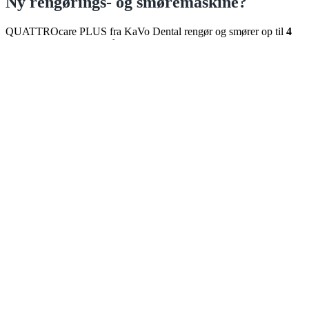
Ny rengørings- og smøremaskine?
QUATTROcare PLUS fra KaVo Dental rengør og smører op til
4
roterende instrumenter på blot
1
minut.
Perfekt til den travle klinik, som mangler en ny løsning til daglig
vedligeholdelse og pleje af roterende instrumenter.
Instrumenternes levetid forlænges
Olieforbruget reduceres
Tid brugt på instrumentpleje mindskes
Læs mere
X
Din kurv
(emner: 0)
Varer i
indkøbskurv