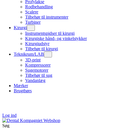
Profylakse
Rodbehandling
Scalere
Tilbehør til instrumenter
Turbiner
Kirurgi
Instrumentspidser til kirurgi
Kirurgiske hånd- og vinkelstykker
Kirurgiudstyr
Tilbehør til kirurgi
Teknikrum/LAB
3D-print
Kompressorer
Sugemotorer
Tilbehør til sug
Vandanlæg
Mærker
Brugtbørs
Log ind
Søg