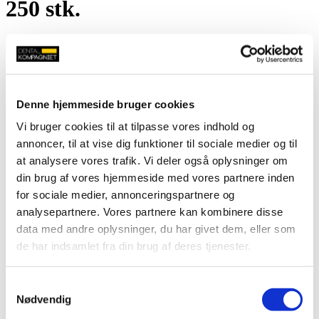
250 stk.
Log ind for at se priser
Lukket overtrækspose til FlasMax P3, P5 og P7.
Engangsposer som beskytter hærdelampen mod kontaminering.
Denne hjemmeside bruger cookies
Notat vedr. korrekt brug af FlashMax P3
.
Vi bruger cookies til at tilpasse vores indhold og
Varenummer (SKU):
CM100513
Kategorier:
CMS Dental
,
Hærdelamper
,
Udstyr til klinikrum
annoncer, til at vise dig funktioner til sociale medier og til
at analysere vores trafik. Vi deler også oplysninger om
Du kunne også være interesseret i…
din brug af vores hjemmeside med vores partnere inden
for sociale medier, annonceringspartnere og
analysepartnere. Vores partnere kan kombinere disse
data med andre oplysninger, du har givet dem, eller som
CMS Dental BLUNT spidser til
de har indsamlet fra din brug af deres tjenester.
FlashMax Ø8, 50 stk.
Samtykkevalg
Log ind for at se priser
Nødvendig