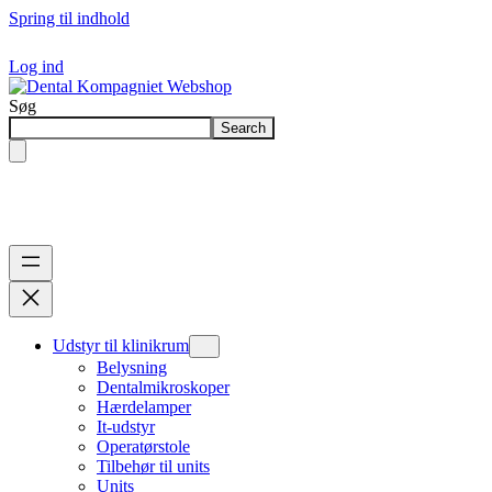
Spring til indhold
Log ind
Søg
Search
Udstyr til klinikrum
Belysning
Dentalmikroskoper
Hærdelamper
It-udstyr
Operatørstole
Tilbehør til units
Units