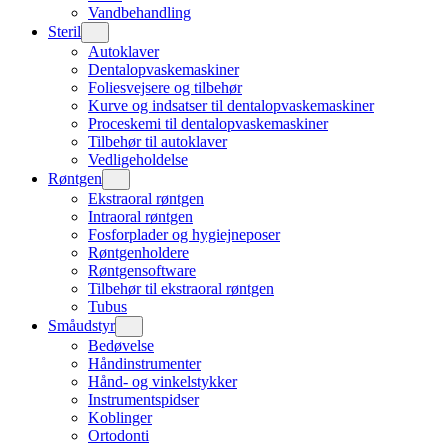
Vandbehandling
Steril
Autoklaver
Dentalopvaskemaskiner
Foliesvejsere og tilbehør
Kurve og indsatser til dentalopvaskemaskiner
Proceskemi til dentalopvaskemaskiner
Tilbehør til autoklaver
Vedligeholdelse
Røntgen
Ekstraoral røntgen
Intraoral røntgen
Fosforplader og hygiejneposer
Røntgenholdere
Røntgensoftware
Tilbehør til ekstraoral røntgen
Tubus
Småudstyr
Bedøvelse
Håndinstrumenter
Hånd- og vinkelstykker
Instrumentspidser
Koblinger
Ortodonti