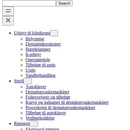
Search
Udstyr til klinikrum
Belysning
Dentalmikroskoper
Hærdelamper
It-udstyr
Operatørstole
Tilbehør til units
Units
Vandbehandling
Steril
Autoklaver
Dentalopvaskemaskiner
Foliesvejsere og tilbehør
Kurve og indsatser til dentalopvaskemaskiner
Proceskemi til dentalopvaskemaskiner
Tilbehør til autoklaver
Vedligeholdelse
Røntgen
Ekstraoral røntgen