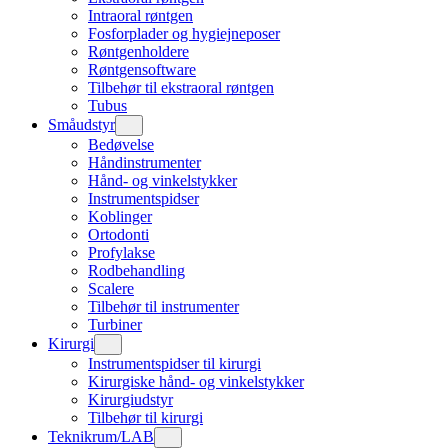
Intraoral røntgen
Fosforplader og hygiejneposer
Røntgenholdere
Røntgensoftware
Tilbehør til ekstraoral røntgen
Tubus
Småudstyr
Bedøvelse
Håndinstrumenter
Hånd- og vinkelstykker
Instrumentspidser
Koblinger
Ortodonti
Profylakse
Rodbehandling
Scalere
Tilbehør til instrumenter
Turbiner
Kirurgi
Instrumentspidser til kirurgi
Kirurgiske hånd- og vinkelstykker
Kirurgiudstyr
Tilbehør til kirurgi
Teknikrum/LAB