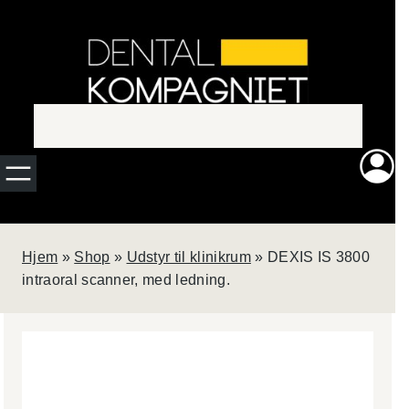
Spring
Ny
til
indhold
rengørings-
og
smøremaskine?
QUATTROcare
Hjem
»
Shop
»
Udstyr til klinikrum
»
DEXIS IS 3800
PLUS fra KaVo
Dental rengør og
intraoral scanner, med ledning.
smører op til
4
roterende
instrumenter på
blot
1
minut.
Perfekt til den
travle klinik, som