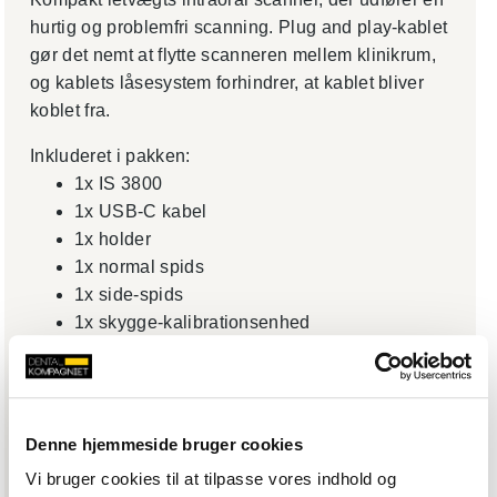
hurtig og problemfri scanning. Plug and play-kablet
gør det nemt at flytte scanneren mellem klinikrum,
og kablets låsesystem forhindrer, at kablet bliver
koblet fra.
Inkluderet i pakken:
1x IS 3800
1x USB-C kabel
1x holder
1x normal spids
1x side-spids
1x skygge-kalibrationsenhed
1x gummihætte til spidsen
DTX Studio Clinic IOS HW 2 Licenses & DTX
Core
Denne hjemmeside bruger cookies
Vi bruger cookies til at tilpasse vores indhold og