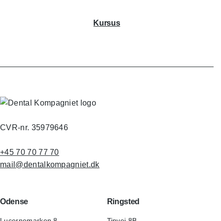
Kursus
CVR-nr. 35979646
+45 70 70 77 70
mail@dentalkompagniet.dk
Odense
Ringsted
Lucernemarken 8
Tinvej 8B