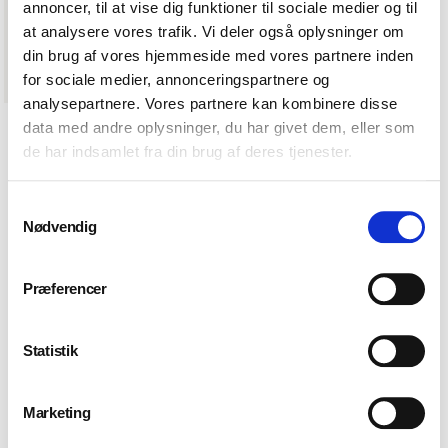
Varenummer (SKU):
DEX5943725
annoncer, til at vise dig funktioner til sociale medier og til
at analysere vores trafik. Vi deler også oplysninger om
din brug af vores hjemmeside med vores partnere inden
for sociale medier, annonceringspartnere og
analysepartnere. Vores partnere kan kombinere disse
data med andre oplysninger, du har givet dem, eller som
de har indsamlet fra din brug af deres tjenester.
Samtykkevalg
Nødvendig
Præferencer
Statistik
Marketing