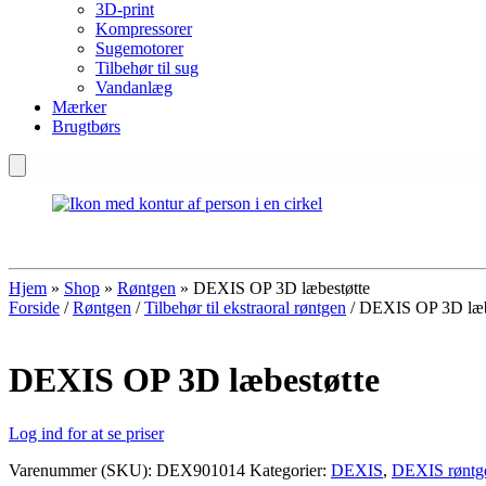
3D-print
Kompressorer
Sugemotorer
Tilbehør til sug
Vandanlæg
Mærker
Brugtbørs
Hjem
»
Shop
»
Røntgen
»
DEXIS OP 3D læbestøtte
Forside
/
Røntgen
/
Tilbehør til ekstraoral røntgen
/ DEXIS OP 3D læb
DEXIS OP 3D læbestøtte
Log ind for at se priser
Varenummer (SKU):
DEX901014
Kategorier:
DEXIS
,
DEXIS røntge