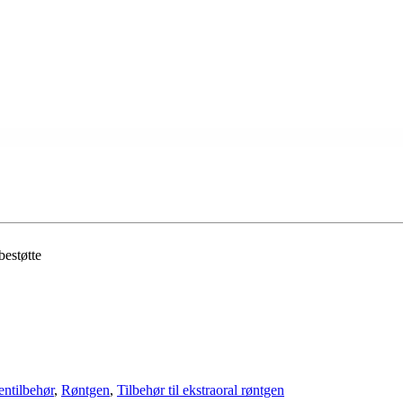
estøtte
ntilbehør
,
Røntgen
,
Tilbehør til ekstraoral røntgen