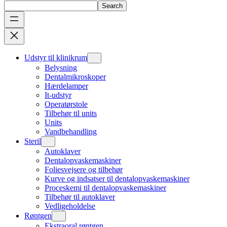
Search
Udstyr til klinikrum
Belysning
Dentalmikroskoper
Hærdelamper
It-udstyr
Operatørstole
Tilbehør til units
Units
Vandbehandling
Steril
Autoklaver
Dentalopvaskemaskiner
Foliesvejsere og tilbehør
Kurve og indsatser til dentalopvaskemaskiner
Proceskemi til dentalopvaskemaskiner
Tilbehør til autoklaver
Vedligeholdelse
Røntgen
Ekstraoral røntgen