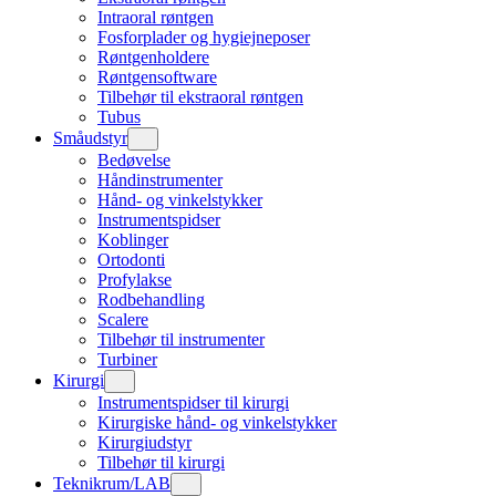
Intraoral røntgen
Fosforplader og hygiejneposer
Røntgenholdere
Røntgensoftware
Tilbehør til ekstraoral røntgen
Tubus
Småudstyr
Bedøvelse
Håndinstrumenter
Hånd- og vinkelstykker
Instrumentspidser
Koblinger
Ortodonti
Profylakse
Rodbehandling
Scalere
Tilbehør til instrumenter
Turbiner
Kirurgi
Instrumentspidser til kirurgi
Kirurgiske hånd- og vinkelstykker
Kirurgiudstyr
Tilbehør til kirurgi
Teknikrum/LAB