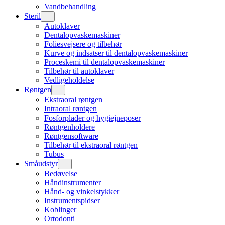
Vandbehandling
Steril
Autoklaver
Dentalopvaskemaskiner
Foliesvejsere og tilbehør
Kurve og indsatser til dentalopvaskemaskiner
Proceskemi til dentalopvaskemaskiner
Tilbehør til autoklaver
Vedligeholdelse
Røntgen
Ekstraoral røntgen
Intraoral røntgen
Fosforplader og hygiejneposer
Røntgenholdere
Røntgensoftware
Tilbehør til ekstraoral røntgen
Tubus
Småudstyr
Bedøvelse
Håndinstrumenter
Hånd- og vinkelstykker
Instrumentspidser
Koblinger
Ortodonti