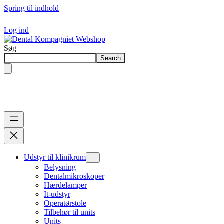
Spring til indhold
Log ind
Søg
Search
Udstyr til klinikrum
Belysning
Dentalmikroskoper
Hærdelamper
It-udstyr
Operatørstole
Tilbehør til units
Units