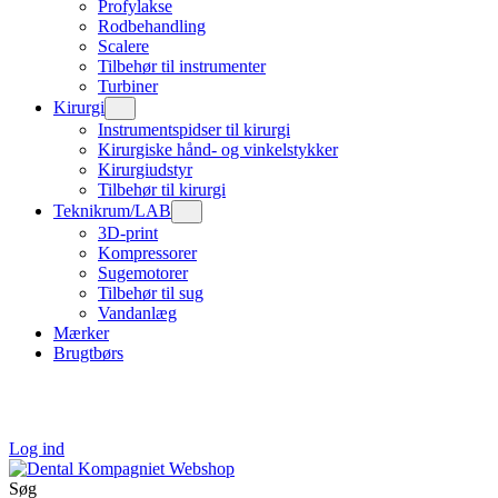
Profylakse
Rodbehandling
Scalere
Tilbehør til instrumenter
Turbiner
Kirurgi
Instrumentspidser til kirurgi
Kirurgiske hånd- og vinkelstykker
Kirurgiudstyr
Tilbehør til kirurgi
Teknikrum/LAB
3D-print
Kompressorer
Sugemotorer
Tilbehør til sug
Vandanlæg
Mærker
Brugtbørs
Log ind
Søg