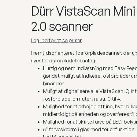
Dürr VistaScan Mini
2.0 scanner
Log ind for at se priser
Fremtidsorienteret fosforpladescanner, der u
nyeste fosforpladeteknologi.
Hurtig og nem indlæsning med Easy Fee
gør det muligt at indlæse fosforplader u
hinanden.
Muligt at digitalisere alle VistaScan IQ in
fosforpladeformater fra str. 0 til 4.
Mulighed for at arbejde offline, hvor bi
midlertidigt på enheden og overføres til
Mulighed for at skifte farve på LED-belys
5″ farveskærm i glas med touchfunktion.