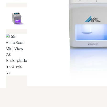
mindskes
Læs mere