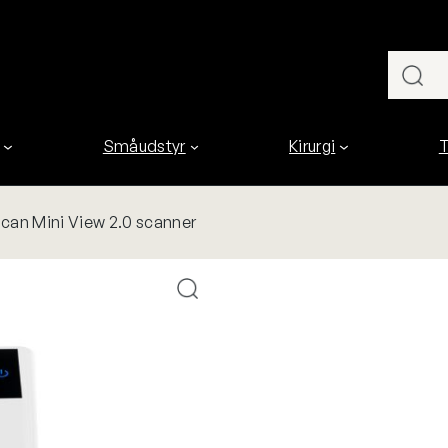
Småudstyr
Kirurgi
T
Scan Mini View 2.0 scanner