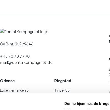
CVR-nr. 35979646
+45 70 70 77 70
mail@dentalkompagniet.dk
Odense
Ringsted
Lucernemarken 8
Tinvej 8B
5260 Odense S
4100 Ringsted
Danmark
Danmark
Denne hjemmeside bruger