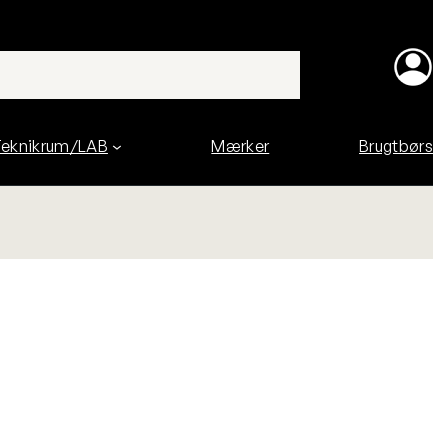
eknikrum/LAB
Mærker
Brugtbørs