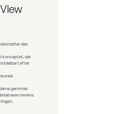
 View
nderstøtter den
d-konceptet, der
middelbart efter
traorale
llederne gemmes
 databasen senere.
ningen.