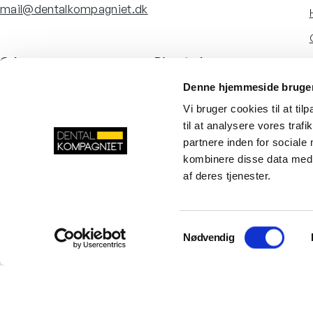
mail@dentalkompagniet.dk
Odense
Ringsted
Denne hjemmeside bruger
Lucernemarken 8
Tinvej 8B
5260 Odense S
4100 Ringsted
Vi bruger cookies til at til
Danmark
Danmark
til at analysere vores tra
partnere inden for sociale
LinkedIn
Facebook
YouTube
Instagram
kombinere disse data med a
af deres tjenester.
Samtykkevalg
Nødvendig