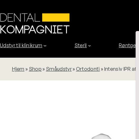
Spring
til
indhold
Udstyr til klinikrum
Steril
Røntgen
Hjem
»
Shop
»
Småudstyr
»
Ortodonti
»
Intensiv IPR a