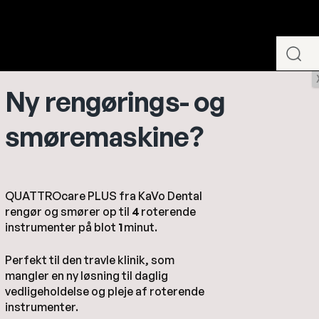
Ny rengørings- og
Småudstyr
Kirurgi
T
smøremaskine?
fstandsmålersæt, 8 assorterede stk.
QUATTROcare PLUS fra KaVo Dental
rengør og smører op til
4
roterende
instrumenter på blot
1
minut.
Perfekt til den travle klinik, som
mangler en ny løsning til daglig
vedligeholdelse og pleje af roterende
instrumenter.