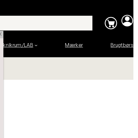
X
eknikrum/LAB
Mærker
Brugtbørs