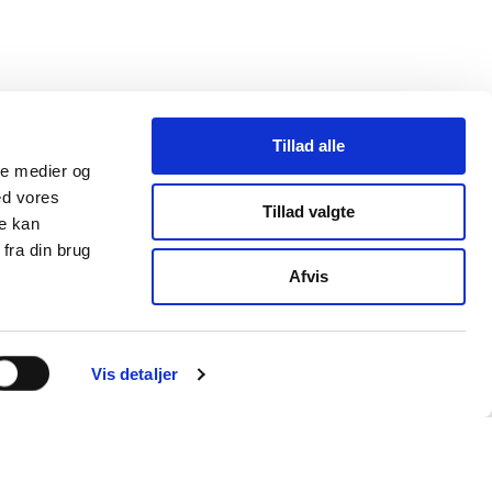
Tillad alle
ale medier og
ed vores
Tillad valgte
re kan
fra din brug
Afvis
Vis detaljer