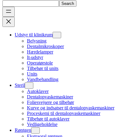
Search
Udstyr til klinikrum
Belysning
Dentalmikroskoper
Hærdelamper
It-udstyr
Operatørstole
Tilbehør til units
Units
Vandbehandling
Steril
Autoklaver
Dentalopvaskemaskiner
Foliesvejsere og tilbehør
Kurve og indsatser til dentalopvaskemaskiner
Proceskemi til dentalopvaskemaskiner
Tilbehør til autoklaver
Vedligeholdelse
Røntgen
Ekstraoral røntgen