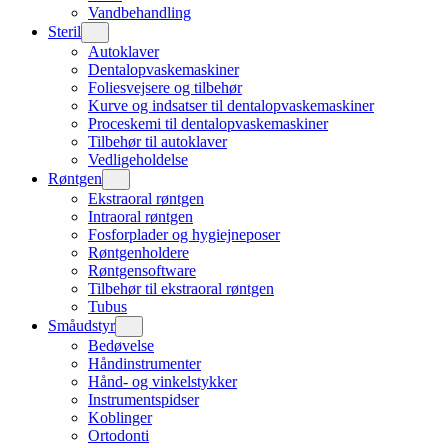
Vandbehandling
Steril
Autoklaver
Dentalopvaskemaskiner
Foliesvejsere og tilbehør
Kurve og indsatser til dentalopvaskemaskiner
Proceskemi til dentalopvaskemaskiner
Tilbehør til autoklaver
Vedligeholdelse
Røntgen
Ekstraoral røntgen
Intraoral røntgen
Fosforplader og hygiejneposer
Røntgenholdere
Røntgensoftware
Tilbehør til ekstraoral røntgen
Tubus
Småudstyr
Bedøvelse
Håndinstrumenter
Hånd- og vinkelstykker
Instrumentspidser
Koblinger
Ortodonti