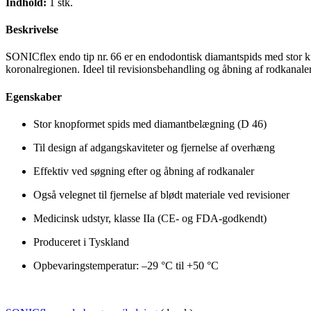
Indhold:
1 stk.
Beskrivelse
SONICflex endo tip nr. 66 er en endodontisk diamantspids med stor k
koronalregionen. Ideel til revisionsbehandling og åbning af rodkanaler
Egenskaber
Stor knopformet spids med diamantbelægning (D 46)
Til design af adgangskaviteter og fjernelse af overhæng
Effektiv ved søgning efter og åbning af rodkanaler
Også velegnet til fjernelse af blødt materiale ved revisioner
Medicinsk udstyr, klasse IIa (CE- og FDA-godkendt)
Produceret i Tyskland
Opbevaringstemperatur: –29 °C til +50 °C