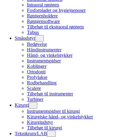
Intraoral røntgen
Fosforplader og hygiejneposer
Røntgenholdere
Røntgensoftware
Tilbehør til ekstraoral røntgen
Tubus
Småudstyr
Bedøvelse
Håndinstrumenter
Hånd- og vinkelstykker
Instrumentspidser
Koblinger
Ortodonti
Profylakse
Rodbehandling
Scalere
Tilbehør til instrumenter
Turbiner
Kirurgi
Instrumentspidser til kirurgi
Kirurgiske hånd- og vinkelstykker
Kirurgiudstyr
Tilbehør til kirurgi
Teknikrum/LAB