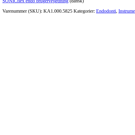
SONICflex endo brugervejledning
(dansk)
Varenummer (SKU):
KA1.000.5825
Kategorier:
Endodonti
,
Instrume