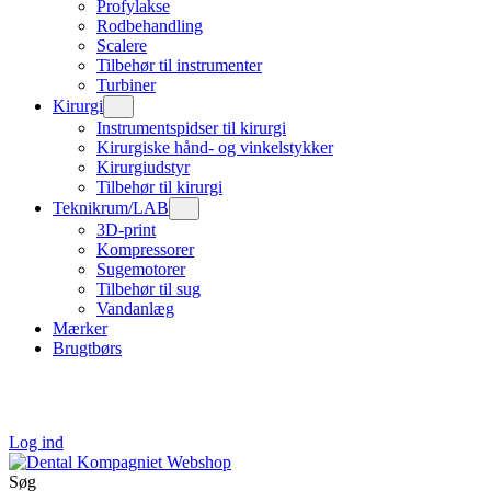
Profylakse
Rodbehandling
Scalere
Tilbehør til instrumenter
Turbiner
Kirurgi
Instrumentspidser til kirurgi
Kirurgiske hånd- og vinkelstykker
Kirurgiudstyr
Tilbehør til kirurgi
Teknikrum/LAB
3D-print
Kompressorer
Sugemotorer
Tilbehør til sug
Vandanlæg
Mærker
Brugtbørs
Log ind
Søg