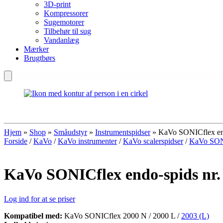
3D-print
Kompressorer
Sugemotorer
Tilbehør til sug
Vandanlæg
Mærker
Brugtbørs
Hjem
»
Shop
»
Småudstyr
»
Instrumentspidser
»
KaVo SONICflex end
Forside
/
KaVo
/
KaVo instrumenter
/
KaVo scalerspidser
/
KaVo SONI
KaVo SONICflex endo-spids nr.
Log ind for at se priser
Kompatibel med:
KaVo SONICflex 2000 N / 2000 L /
2003 (L)