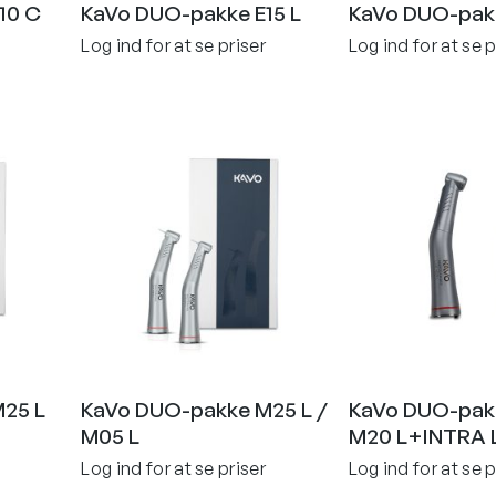
10 C
KaVo DUO-pakke E15 L
KaVo DUO-pak
Log ind for at se priser
Log ind for at se p
25 L
KaVo DUO-pakke M25 L /
KaVo DUO-pakk
M05 L
M20 L+INTRA 
Log ind for at se priser
Log ind for at se p