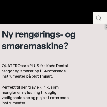
Ny rengørings- og
Småudstyr
Kirurgi
T
smøremaskine?
QUATTROcare PLUS fra KaVo Dental
rengør og smører op til
4
roterende
instrumenter på blot
1
minut.
Perfekt til den travle klinik, som
mangler en ny løsning til daglig
 vinkelstykker
KaVo INTRA instrumenthoveder
vedligeholdelse og pleje af roterende
instrumenter.