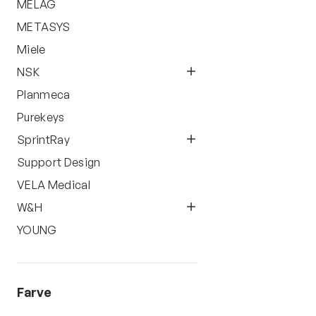
MELAG
METASYS
Miele
NSK
Planmeca
Purekeys
SprintRay
Support Design
VELA Medical
W&H
YOUNG
Farve