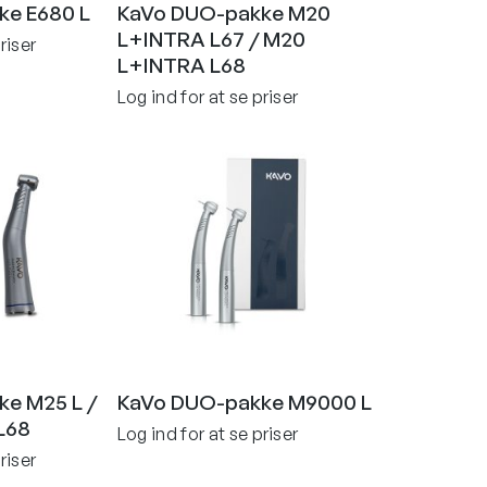
ke E680 L
KaVo DUO-pakke M20
L+INTRA L67 / M20
riser
L+INTRA L68
Log ind for at se priser
e M25 L /
KaVo DUO-pakke M9000 L
L68
Log ind for at se priser
riser