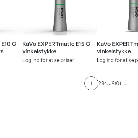
 E10 C
KaVo EXPERTmatic E15 C
KaVo EXPERTma
ys
vinkelstykke
vinkelstykke
Log ind for at se priser
Log ind for at se p
1
2
3
4
…
9
10
11
→