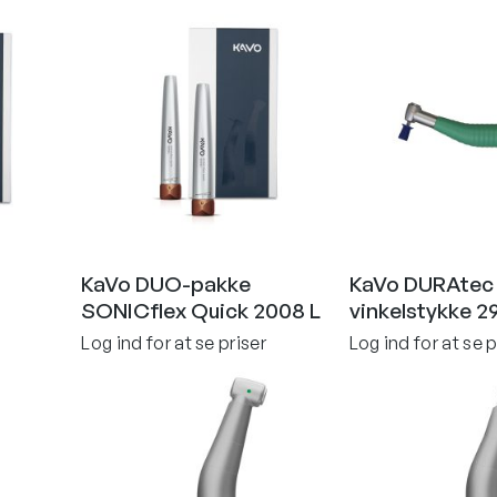
KaVo DUO-pakke
KaVo DURAtec 
SONICflex Quick 2008 L
vinkelstykke 2
Log ind for at se priser
Log ind for at se p