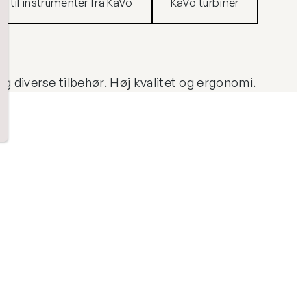
r til instrumenter fra KaVo
KaVo turbiner
og diverse tilbehør. Høj kvalitet og ergonomi.