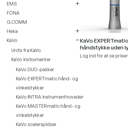
EMS
FONA
G.COMM
Heka
KaVo EXPERTmatic
KaVo
håndstykke uden l
Units fra KaVo
Log ind for at se priser
KaVo instrumenter
KaVo DUO-pakker
KaVo EXPERTmatic hånd- og
vinkelstykker
KaVo INTRA instrumenthoveder
KaVo MASTERmatic hånd- og
vinkelstykker
KaVo scalerspidser