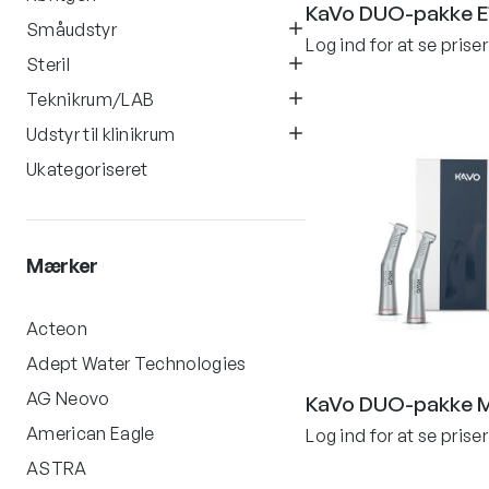
KaVo DUO-pakke E
Småudstyr
Log ind for at se priser
Steril
Teknikrum/LAB
Udstyr til klinikrum
Ukategoriseret
Mærker
Acteon
Adept Water Technologies
AG Neovo
KaVo DUO-pakke M
American Eagle
Log ind for at se priser
ASTRA