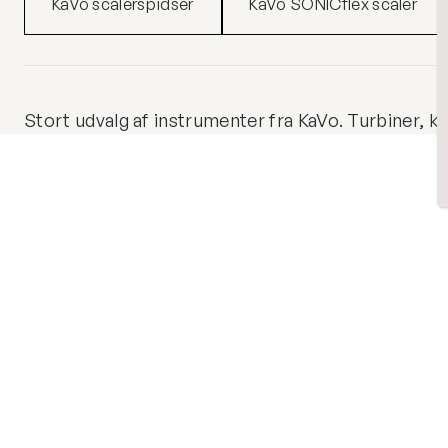
KaVo scalerspidser
KaVo SONICflex scaler
Stort udvalg af instrumenter fra KaVo. Turbiner, ko