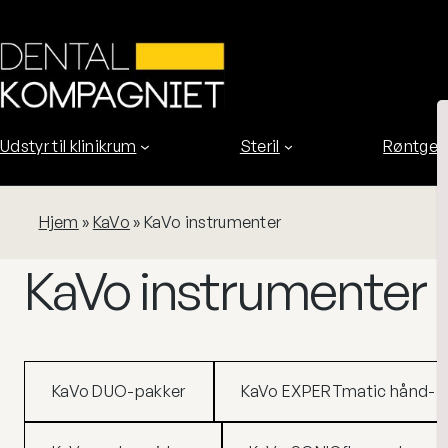
Spring
til
indhold
Udstyr til klinikrum
Steril
Røntgen
Hjem
»
KaVo
»
KaVo instrumenter
KaVo instrumenter
KaVo DUO-pakker
KaVo EXPERTmatic hånd- og