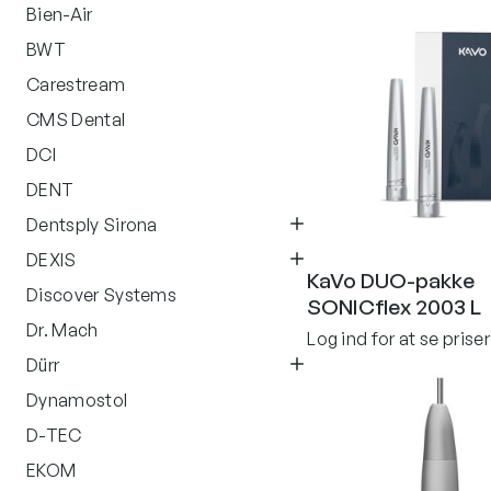
Bien-Air
BWT
Carestream
CMS Dental
DCI
DENT
Dentsply Sirona
DEXIS
KaVo DUO-pakke
Discover Systems
SONICflex 2003 L
Dr. Mach
Log ind for at se priser
Dürr
Dynamostol
D-TEC
EKOM