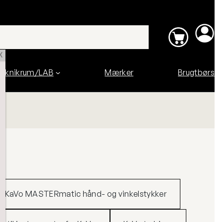
X
eknikrum/LAB
Mærker
Brugtbørs
KaVo MASTERmatic hånd- og vinkelstykker