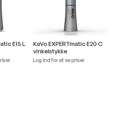
tic E15 L
KaVo EXPERTmatic E20 C
vinkelstykke
riser
Log ind for at se priser