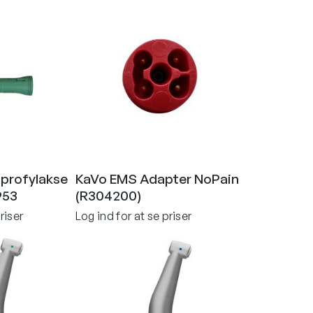
profylakse
KaVo EMS Adapter NoPain
953
(R304200)
riser
Log ind for at se priser