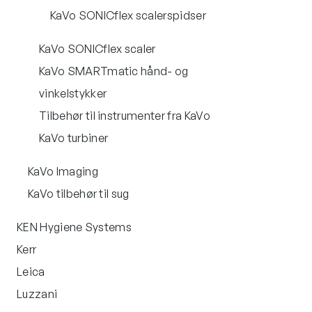
KaVo SONICflex scalerspidser
KaVo SONICflex scaler
KaVo SMARTmatic hånd- og
vinkelstykker
Tilbehør til instrumenter fra KaVo
KaVo turbiner
KaVo Imaging
KaVo tilbehør til sug
KEN Hygiene Systems
Kerr
Leica
Luzzani