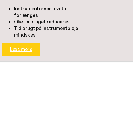
KaVo SMARTmatic hånd- og vinkelstykker
Tilbehø
Instrumenternes levetid
forlænges
Olieforbruget reduceres
Tid brugt på instrumentpleje
mindskes
blinger, håndstykker, vinkelstykker, ultralydsspidser 
Læs mere