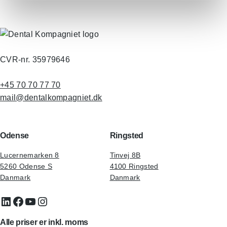
CVR-nr. 35979646
+45 70 70 77 70
mail@dentalkompagniet.dk
Odense
Ringsted
Lucernemarken 8
Tinvej 8B
5260 Odense S
4100 Ringsted
Danmark
Danmark
LinkedIn
Facebook
YouTube
Instagram
Alle priser er inkl. moms