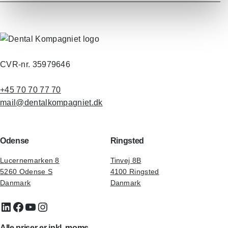
CVR-nr. 35979646
+45 70 70 77 70
mail@dentalkompagniet.dk
Odense
Ringsted
Lucernemarken 8
Tinvej 8B
5260 Odense S
4100 Ringsted
Danmark
Danmark
LinkedIn
Facebook
YouTube
Instagram
Alle priser er inkl. moms