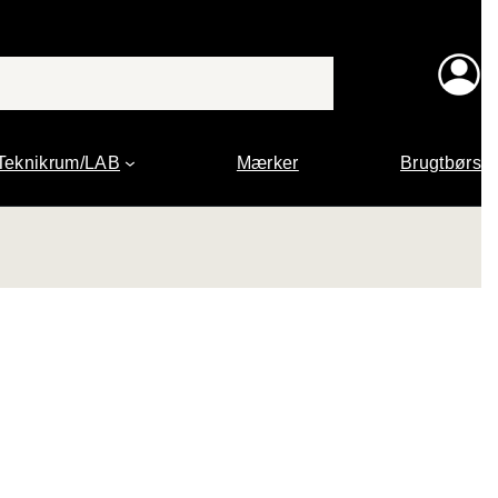
Teknikrum/LAB
Mærker
Brugtbørs