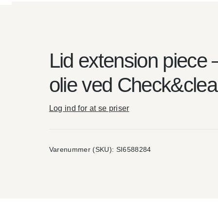
Lid extension piece –
olie ved Check&cle
Log ind for at se priser
Varenummer (SKU):
SI6588284