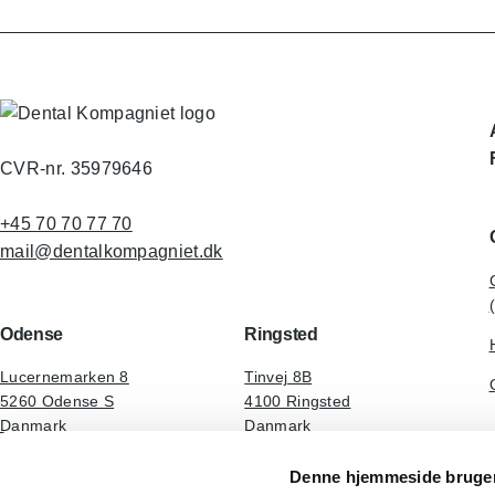
CVR-nr. 35979646
+45 70 70 77 70
mail@dentalkompagniet.dk
Odense
Ringsted
Lucernemarken 8
Tinvej 8B
5260 Odense S
4100 Ringsted
Danmark
Danmark
LinkedIn
Facebook
YouTube
Instagram
Denne hjemmeside bruger