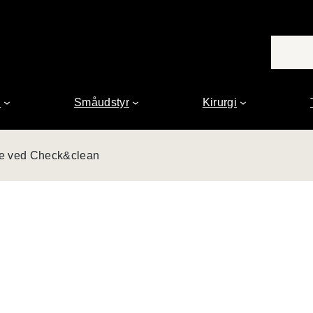
n
Småudstyr
Kirurgi
olie ved Check&clean