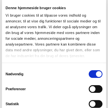
Miele E328 Indlæg til
Miele E378 Hel si-
siskåle E146 og
indsats til underkurv,
Denne hjemmeside bruger cookies
E363
med 1,7 mm masker
Vi bruger cookies til at tilpasse vores indhold og
Log ind for at se priser
Log ind for at se priser
annoncer, til at vise dig funktioner til sociale medier og til
at analysere vores trafik. Vi deler også oplysninger om
din brug af vores hjemmeside med vores partnere inden
for sociale medier, annonceringspartnere og
Miele E520 Indsats
Miele E807 Indsats
analysepartnere. Vores partnere kan kombinere disse
til 18 rodfile
til 3 sikurve eller
data med andre oplysninger, du har givet dem, eller som
nyreskåle
Log ind for at se priser
de har indsamlet fra din brug af deres tjenester.
Log ind for at se priser
Samtykkevalg
Nødvendig
Præferencer
Statistik