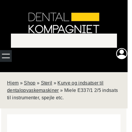
Spring
Ny
til
indhold
rengørings-
og
smøremaskine?
QUATTROcare
Hjem
»
Shop
»
Steril
»
Kurve og indsatser til
PLUS fra KaVo
Dental rengør og
dentalopvaskemaskiner
»
Miele E337/1 2/5 indsats
smører op til
4
til instrumenter, spejle etc.
roterende
instrumenter på
blot
1
minut.
Perfekt til den
travle klinik, som