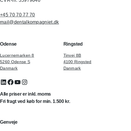
CVR-nr. 35979646
+45 70 70 77 70
mail@dentalkompagniet.dk
Odense
Ringsted
Lucernemarken 8
Tinvej 8B
5260 Odense S
4100 Ringsted
Danmark
Danmark
LinkedIn
Facebook
YouTube
Instagram
Alle priser er inkl. moms
Fri fragt ved køb for min. 1.500 kr.
Genveje