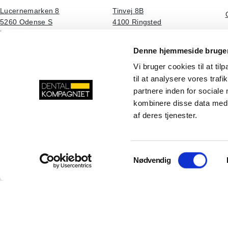
Lucernemarken 8
Tinvej 8B
5260 Odense S
4100 Ringsted
Danmark
Danmark
Denne hjemmeside bruger
LinkedIn
Facebook
YouTube
Instagram
Vi bruger cookies til at til
til at analysere vores tra
partnere inden for sociale
kombinere disse data med a
af deres tjenester.
Samtykkevalg
Nødvendig