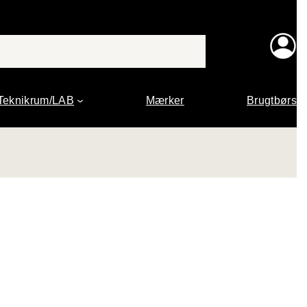
Teknikrum/LAB
Mærker
Brugtbørs