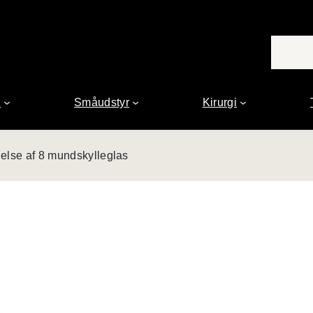
n
Småudstyr
Kirurgi
gelse af 8 mundskylleglas