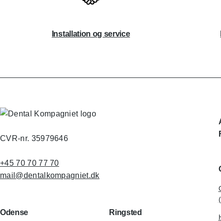
Installation og service
CVR-nr. 35979646
+45 70 70 77 70
mail@dentalkompagniet.dk
Odense
Ringsted