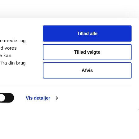
Tillad alle
ale medier og
ed vores
Tillad valgte
re kan
fra din brug
Afvis
Vis detaljer