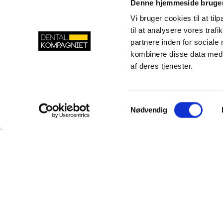
Denne hjemmeside bruger
Danmark
Danmark
Vi bruger cookies til at til
LinkedIn
Facebook
YouTube
Instagram
til at analysere vores tra
partnere inden for sociale
kombinere disse data med a
af deres tjenester.
Samtykkevalg
Nødvendig