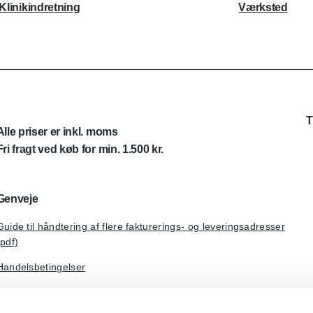
Klinikindretning
Værksted
T
Alle priser er inkl. moms
Fri fragt ved køb for min. 1.500 kr.
Genveje
Guide til håndtering af flere fakturerings- og leveringsadresser
(pdf)
Handelsbetingelser
Om Dental Kompagniet