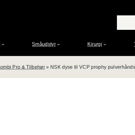
n
Småudstyr
Kirurgi
ombi Pro & Tilbehør
»
NSK dyse til VCP prophy pulverhåndst