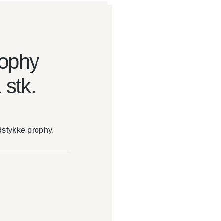
rophy
 stk.
dstykke prophy.