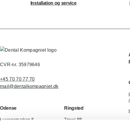
Installation og service
CVR-nr. 35979646
+45 70 70 77 70
mail@dentalkompagniet.dk
Odense
Ringsted
Lucernemarken 8
Tinvej 8B
5260 Odense S
4100 Ringsted