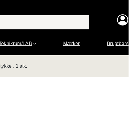
Teknikrum/LAB
Mærker
Brugtbørs
ykke , 1 stk.