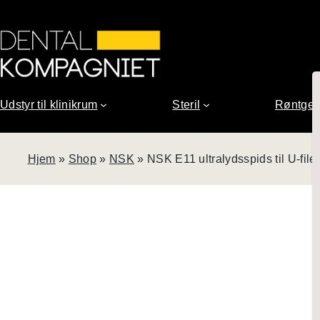
Spring
til
indhold
Udstyr til klinikrum
Steril
Røntge
Hjem
»
Shop
»
NSK
»
NSK E11 ultralydsspids til U-filer