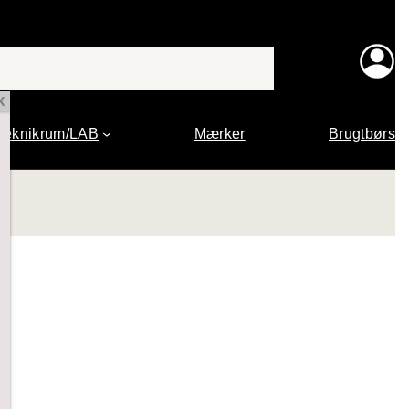
X
Teknikrum/LAB
Mærker
Brugtbørs