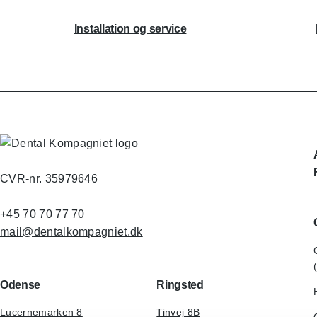
Installation og service
CVR-nr. 35979646
+45 70 70 77 70
mail@dentalkompagniet.dk
Odense
Ringsted
Lucernemarken 8
Tinvej 8B