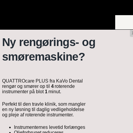
Ny rengørings- og
n
Småudstyr
Kirurgi
smøremaskine?
QUATTROcare PLUS fra KaVo Dental
rengør og smører op til
4
roterende
instrumenter på blot
1
minut.
Perfekt til den travle klinik, som mangler
en ny løsning til daglig vedligeholdelse
og pleje af roterende instrumenter.
Instrumenternes levetid forlænges
Olieforbruget reduceres