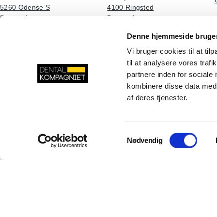
5260 Odense S
4100 Ringsted
Danmark
Danmark
Denne hjemmeside bruger
LinkedIn
Facebook
YouTube
Instagram
Vi bruger cookies til at til
til at analysere vores tra
partnere inden for sociale
kombinere disse data med a
af deres tjenester.
Samtykkevalg
Nødvendig