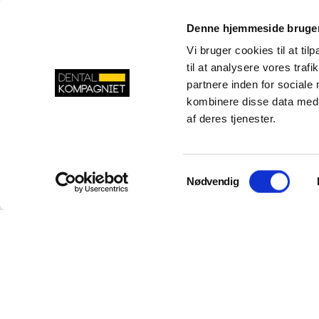
mail@dentalkompagniet.dk
Denne hjemmeside bruger
Vi bruger cookies til at til
Odense
Ringsted
til at analysere vores tra
partnere inden for sociale
Lucernemarken 8
Tinvej 8B
kombinere disse data med a
5260 Odense S
4100 Ringsted
af deres tjenester.
Danmark
Danmark
LinkedIn
Facebook
YouTube
Instagram
Samtykkevalg
Nødvendig