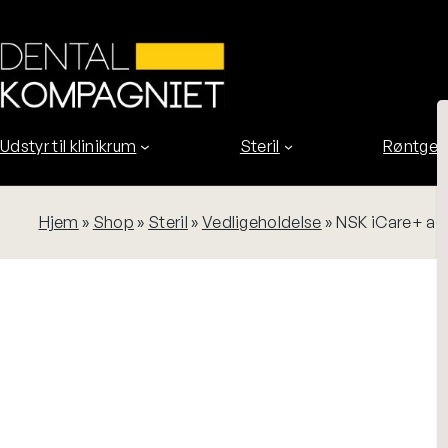
Spring
til
indhold
Udstyr til klinikrum
Steril
Røntgen
Hjem
»
Shop
»
Steril
»
Vedligeholdelse
»
NSK iCare+ ada