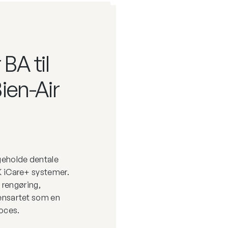
BA til
ien-Air
geholde dentale
K iCare+ systemer.
å rengøring,
 ensartet som en
oces.