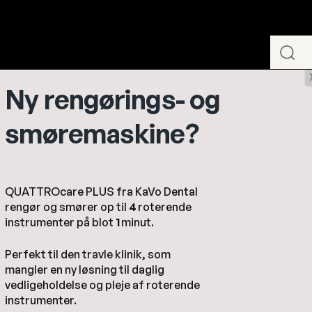
Ny rengørings- og
Småudstyr
Kirurgi
T
smøremaskine?
pter BA til instrumenter med Bien-Air Unifix kobling
QUATTROcare PLUS fra KaVo Dental
rengør og smører op til
4
roterende
instrumenter på blot
1
minut.
Perfekt til den travle klinik, som
mangler en ny løsning til daglig
vedligeholdelse og pleje af roterende
instrumenter.