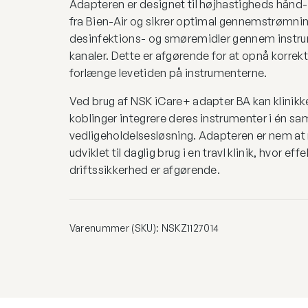
Adapteren er designet til højhastigheds hånd-
fra Bien-Air og sikrer optimal gennemstrømnin
desinfektions- og smøremidler gennem instru
kanaler. Dette er afgørende for at opnå korrek
forlænge levetiden på instrumenterne.
Ved brug af NSK iCare+ adapter BA kan klinikk
koblinger integrere deres instrumenter i én sa
vedligeholdelsesløsning. Adapteren er nem a
udviklet til daglig brug i en travl klinik, hvor eff
driftssikkerhed er afgørende.
Varenummer (SKU):
NSKZ1127014