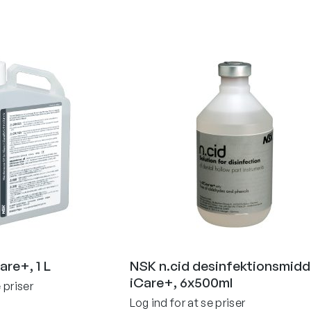
Care+, 1 L
NSK n.cid desinfektionsmiddel
iCare+, 6x500ml
 priser
Log ind for at se priser