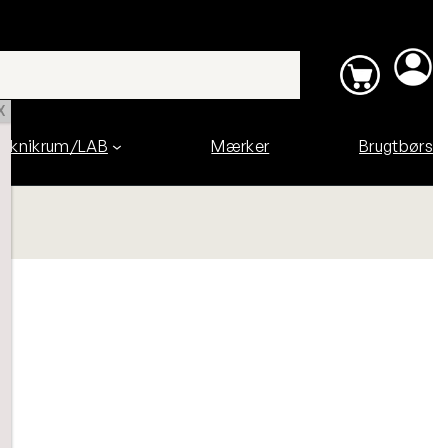
X
eknikrum/LAB
Mærker
Brugtbørs