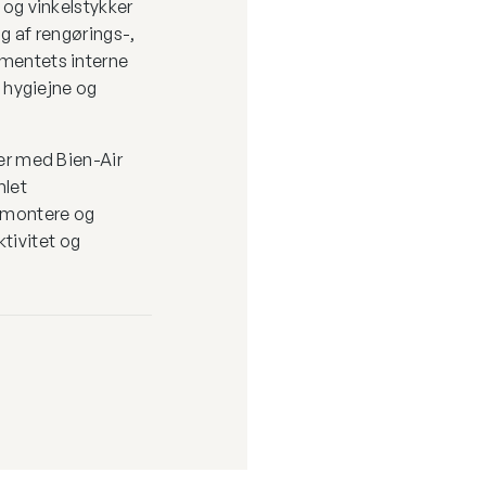
 og vinkelstykker
g af rengørings-,
mentets interne
t hygiejne og
er med Bien-Air
mlet
t montere og
ektivitet og