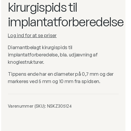
kirurgispids til
tpleje
mindskes
implantatforberedelse
Læs
Log ind for at se priser
mere
Diamantbelagt kirurgispids til
implantatforberedelse, bla. udjævning af
knoglestrukturer.
Tippens ende har en diameter på 0,7 mm og der
markeres ved 5 mm og 10 mm fra spidsen.
Varenummer (SKU):
NSKZ305124