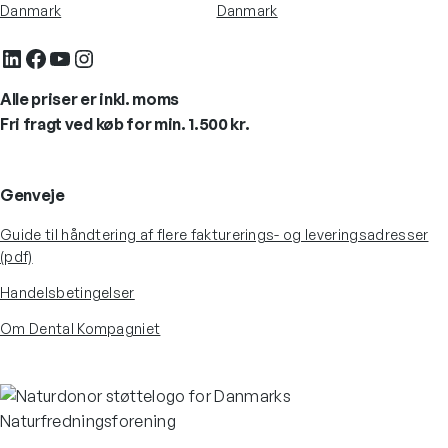
Danmark
Danmark
LinkedIn
Facebook
YouTube
Instagram
Alle priser er inkl. moms
Fri fragt ved køb for min. 1.500 kr.
Genveje
Guide til håndtering af flere fakturerings- og leveringsadresser
(pdf)
Handelsbetingelser
Om Dental Kompagniet