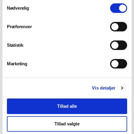
Samtykkevalg
Nødvendig
Præferencer
Statistik
Installation og service
Marketing
Vis detaljer
Klinikindretning
Tillad alle
Tillad valgte
Værksted