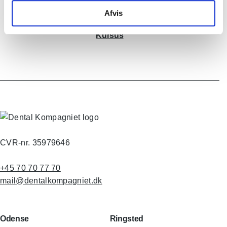
Afvis
Kursus
CVR-nr. 35979646
+45 70 70 77 70
mail@dentalkompagniet.dk
Odense
Ringsted