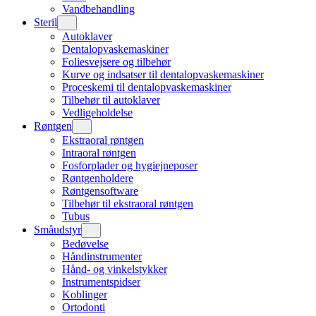
Vandbehandling
Steril
Autoklaver
Dentalopvaskemaskiner
Foliesvejsere og tilbehør
Kurve og indsatser til dentalopvaskemaskiner
Proceskemi til dentalopvaskemaskiner
Tilbehør til autoklaver
Vedligeholdelse
Røntgen
Ekstraoral røntgen
Intraoral røntgen
Fosforplader og hygiejneposer
Røntgenholdere
Røntgensoftware
Tilbehør til ekstraoral røntgen
Tubus
Småudstyr
Bedøvelse
Håndinstrumenter
Hånd- og vinkelstykker
Instrumentspidser
Koblinger
Ortodonti