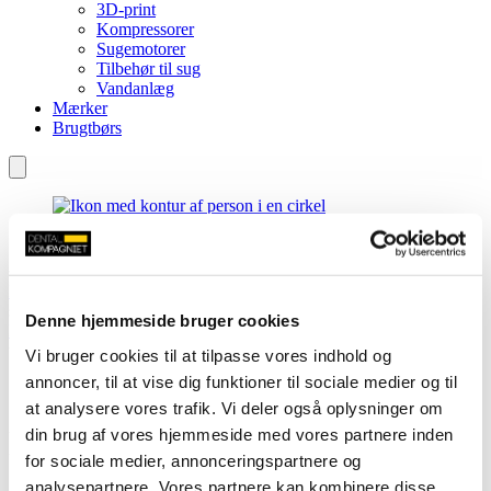
3D-print
Kompressorer
Sugemotorer
Tilbehør til sug
Vandanlæg
Mærker
Brugtbørs
Hjem
»
Shop
»
Småudstyr
»
Instrumentspidser
»
NSK V30
spidsholder til v-tip system
Denne hjemmeside bruger cookies
Forside
/
NSK
/
NSK ultralydsspidser
/ NSK V30 spidsholder til v-
tip system
Vi bruger cookies til at tilpasse vores indhold og
annoncer, til at vise dig funktioner til sociale medier og til
at analysere vores trafik. Vi deler også oplysninger om
NSK V30 spidsholder til v-tip
din brug af vores hjemmeside med vores partnere inden
for sociale medier, annonceringspartnere og
system
analysepartnere. Vores partnere kan kombinere disse