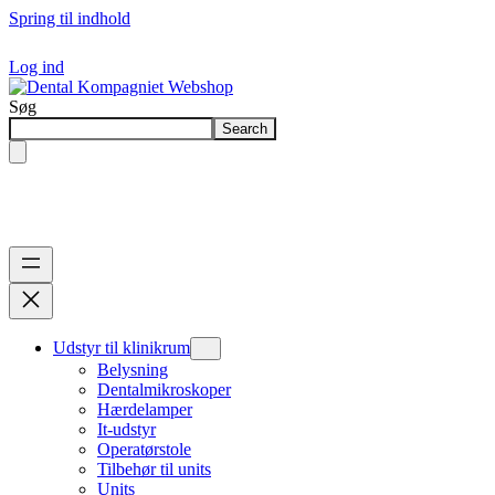
Spring til indhold
Log ind
Søg
Search
Udstyr til klinikrum
Belysning
Dentalmikroskoper
Hærdelamper
It-udstyr
Operatørstole
Tilbehør til units
Units