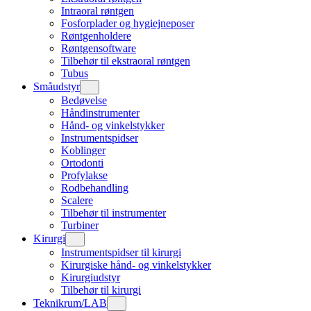
Intraoral røntgen
Fosforplader og hygiejneposer
Røntgenholdere
Røntgensoftware
Tilbehør til ekstraoral røntgen
Tubus
Småudstyr
Bedøvelse
Håndinstrumenter
Hånd- og vinkelstykker
Instrumentspidser
Koblinger
Ortodonti
Profylakse
Rodbehandling
Scalere
Tilbehør til instrumenter
Turbiner
Kirurgi
Instrumentspidser til kirurgi
Kirurgiske hånd- og vinkelstykker
Kirurgiudstyr
Tilbehør til kirurgi
Teknikrum/LAB