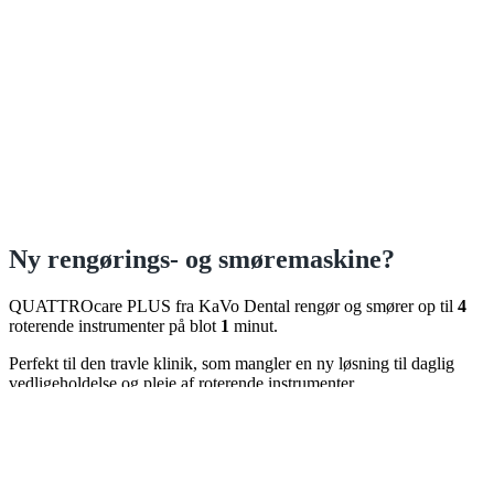
Ny rengørings- og smøremaskine?
QUATTROcare PLUS fra KaVo Dental rengør og smører op til
4
roterende instrumenter på blot
1
minut.
Perfekt til den travle klinik, som mangler en ny løsning til daglig
vedligeholdelse og pleje af roterende instrumenter.
Instrumenternes levetid forlænges
Olieforbruget reduceres
Tid brugt på instrumentpleje mindskes