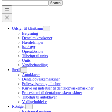
Search
Udstyr til klinikrum
Belysning
Dentalmikroskoper
Hærdelamper
It-udstyr
Operatørstole
Tilbehør til units
Units
Vandbehandling
Steril
Autoklaver
Dentalopvaskemaskiner
Foliesvejsere og tilbehør
Kurve og indsatser til dentalopvaskemaskiner
Proceskemi til dentalopvaskemaskiner
Tilbehør til autoklaver
Vedligeholdelse
Røntgen
Ekstraoral røntgen