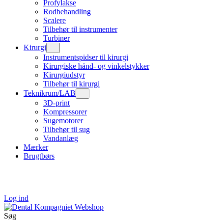
Profylakse
Rodbehandling
Scalere
Tilbehør til instrumenter
Turbiner
Kirurgi
Instrumentspidser til kirurgi
Kirurgiske hånd- og vinkelstykker
Kirurgiudstyr
Tilbehør til kirurgi
Teknikrum/LAB
3D-print
Kompressorer
Sugemotorer
Tilbehør til sug
Vandanlæg
Mærker
Brugtbørs
Log ind
Søg