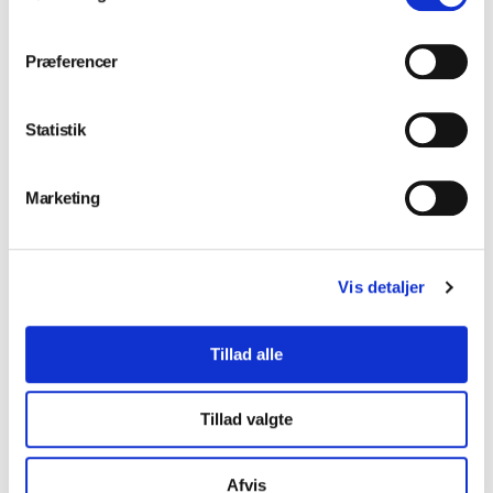
Installation og service
Præferencer
Statistik
Marketing
Klinikindretning
Vis detaljer
Tillad alle
Værksted
Tillad valgte
Afvis
Kursus