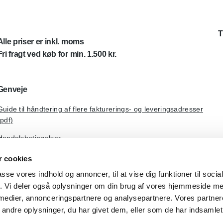
T
Alle priser er inkl. moms
Fri fragt ved køb for min. 1.500 kr.
Genveje
Guide til håndtering af flere fakturerings- og leveringsadresser
(pdf)
Handelsbetingelser
Om Dental Kompagniet
 cookies
passe vores indhold og annoncer, til at vise dig funktioner til soci
fik. Vi deler også oplysninger om din brug af vores hjemmeside m
 medier, annonceringspartnere og analysepartnere. Vores partne
ndre oplysninger, du har givet dem, eller som de har indsamlet 