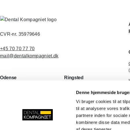
CVR-nr. 35979646
+45 70 70 77 70
mail@dentalkompagniet.dk
Odense
Ringsted
Lucernemarken 8
Tinvej 8B
Denne hjemmeside bruger
5260 Odense S
4100 Ringsted
Vi bruger cookies til at til
Danmark
Danmark
til at analysere vores tra
LinkedIn
Facebook
YouTube
Instagram
partnere inden for sociale
kombinere disse data med a
af deres tjenester.