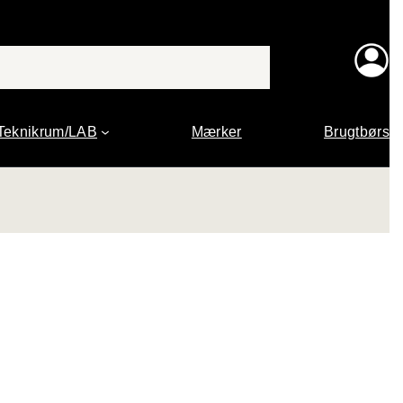
Teknikrum/LAB
Mærker
Brugtbørs