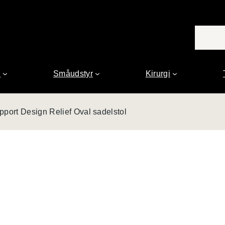
n
Småudstyr
Kirurgi
pport Design Relief Oval sadelstol