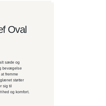
ef Oval
alt sæde og
g og bevægelse
 at fremme
glænet støtter
 sig til
rihed og komfort.