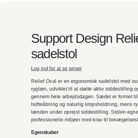
Support Design Reli
sadelstol
Log ind for at se priser
Relief Oval er en ergonomisk sadelstol med ov
ryglæn, udviklet til at støtte aktiv siddestillin
gennem hele arbejdsdagen. Sædet er formet til
hofteåbning og naturlig kropsholdning, mens ry
lænden under oprejst siddestilling. Stolen egner
professionelle miljøer med krav til bevægelsesf
Egenskaber