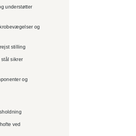
og understøtter
krobevægelser og
ejst stilling
 stål sikrer
ponenter og
psholdning
hofte ved