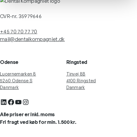
CVR-nr. 35979646
+45 70 70 77 70
mail@dentalkompagniet.dk
Odense
Ringsted
Lucernemarken 8
Tinvej 8B
5260 Odense S
4100 Ringsted
Danmark
Danmark
LinkedIn
Facebook
YouTube
Instagram
Alle priser er inkl. moms
Fri fragt ved køb for min. 1.500 kr.