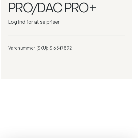
PRO/DAC PRO+
tpleje
mindskes
Log ind for at se priser
Læs
mere
Varenummer (SKU):
SI6547892