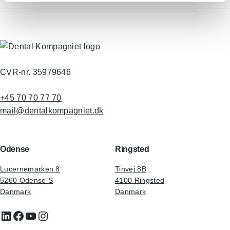
CVR-nr. 35979646
+45 70 70 77 70
mail@dentalkompagniet.dk
Odense
Ringsted
Lucernemarken 8
Tinvej 8B
5260 Odense S
4100 Ringsted
Danmark
Danmark
LinkedIn
Facebook
YouTube
Instagram