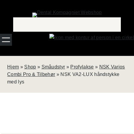
Spring
til
indhold
Hjem
»
Shop
»
Småudstyr
»
Profylakse
»
NSK Varios
Combi Pro & Tilbehør
»
NSK VA2-LUX håndstykke
med lys