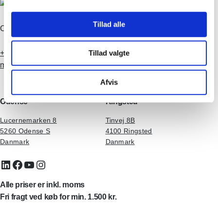
Tillad alle
CVR-nr. 35979646
+45 70 70 77 70
Tillad valgte
mail@dentalkompagniet.dk
Afvis
Odense
Ringsted
Lucernemarken 8
Tinvej 8B
5260 Odense S
4100 Ringsted
Danmark
Danmark
LinkedIn
Facebook
YouTube
Instagram
Alle priser er inkl. moms
Fri fragt ved køb for min. 1.500 kr.