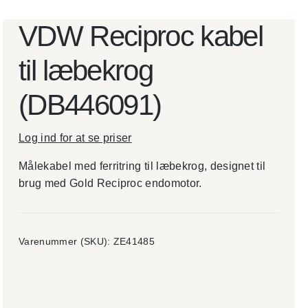
mangler en ny
løsning til daglig
VDW Reciproc kabel
vedligeholdelse
og pleje af
roterende
til læbekrog
instrumenter.
(DB446091)
Instrument
ernes
levetid
forlænges
Log ind for at se priser
Olieforbrug
et
Målekabel med ferritring til læbekrog, designet til
reduceres
Tid brugt
brug med Gold Reciproc endomotor.
på
instrument
pleje
mindskes
Varenummer (SKU):
ZE41485
Læs
mere