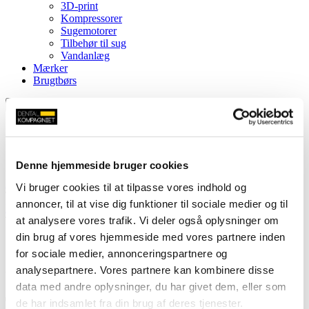
3D-print
Kompressorer
Sugemotorer
Tilbehør til sug
Vandanlæg
Mærker
Brugtbørs
Denne hjemmeside bruger cookies
Hjem
»
Shop
»
Steril
»
Vedligeholdelse
»
W&H Assistina Sirona
Vi bruger cookies til at tilpasse vores indhold og
T1, T2, T3 adapter
annoncer, til at vise dig funktioner til sociale medier og til
Forside
/
Steril
/
Vedligeholdelse
/ W&H Assistina Sirona T1, T2,
at analysere vores trafik. Vi deler også oplysninger om
T3 adapter
din brug af vores hjemmeside med vores partnere inden
for sociale medier, annonceringspartnere og
analysepartnere. Vores partnere kan kombinere disse
W&H Assistina Sirona T1, T2,
data med andre oplysninger, du har givet dem, eller som
T3 adapter
de har indsamlet fra din brug af deres tjenester.