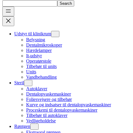
Search
Udstyr til klinikrum
Belysning
Dentalmikroskoper
Hærdelamper
It-udstyr
Operatørstole
Tilbehør til units
Units
Vandbehandling
Steril
Autoklaver
Dentalopvaskemaskiner
Foliesvejsere og tilbehør
Kurve og indsatser til dentalopvaskemaskiner
Proceskemi til dentalopvaskemaskiner
Tilbehør til autoklaver
Vedligeholdelse
Røntgen
Ekstraoral røntgen