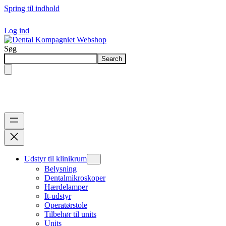
Spring til indhold
Log ind
Søg
Search
Udstyr til klinikrum
Belysning
Dentalmikroskoper
Hærdelamper
It-udstyr
Operatørstole
Tilbehør til units
Units