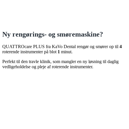
Ny rengørings- og smøremaskine?
QUATTROcare PLUS fra KaVo Dental rengør og smører op til
4
roterende instrumenter på blot
1
minut.
Perfekt til den travle klinik, som mangler en ny løsning til daglig
vedligeholdelse og pleje af roterende instrumenter.
Instrumenternes levetid forlænges
Olieforbruget reduceres
Tid brugt på instrumentpleje mindskes
Læs mere
X