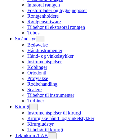
Intraoral røntgen
Fosforplader og hygiejneposer
Røntgenholdere
Røntgensoftware
Tilbehør til ekstraoral røntgen
Tubus
Småudstyr
Bedøvelse
Håndinstrumenter
Hånd- og vinkelstykker
Instrumentspidser
Koblinger
Ortodonti
Profylakse
Rodbehandling
Scalere
Tilbehør til instrumenter
Turbiner
Kirurgi
Instrumentspidser til kirurgi
Kirurgiske hånd- og vinkelstykker
Kirurgiudstyr
Tilbehør til kirurgi
Teknikrum/LAB