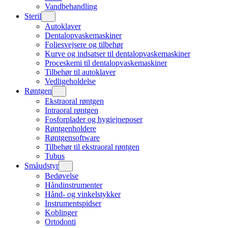
Vandbehandling
Steril
Autoklaver
Dentalopvaskemaskiner
Foliesvejsere og tilbehør
Kurve og indsatser til dentalopvaskemaskiner
Proceskemi til dentalopvaskemaskiner
Tilbehør til autoklaver
Vedligeholdelse
Røntgen
Ekstraoral røntgen
Intraoral røntgen
Fosforplader og hygiejneposer
Røntgenholdere
Røntgensoftware
Tilbehør til ekstraoral røntgen
Tubus
Småudstyr
Bedøvelse
Håndinstrumenter
Hånd- og vinkelstykker
Instrumentspidser
Koblinger
Ortodonti