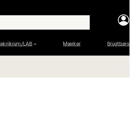
eknikrum/LAB
Mærker
Brugtbørs