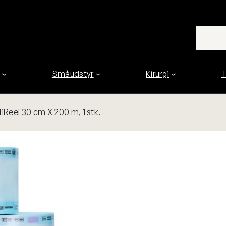
Småudstyr
Kirurgi
T
iReel 30 cm X 200 m, 1 stk.