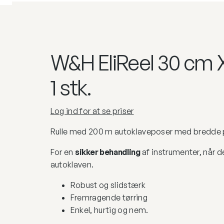
W&H EliReel 30 cm 
1 stk.
Log ind for at se priser
Rulle med 200 m autoklaveposer med bredde 
For en
sikker behandling
af instrumenter, når de
autoklaven.
Robust og slidstærk
Fremragende tørring
Enkel, hurtig og nem.