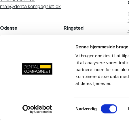
mail@dentalkompagniet.dk
Odense
Ringsted
Lucernemarken 8
Tinvej 8B
5260 Odense S
4100 Ringsted
Denne hjemmeside bruger
Danmark
Danmark
Vi bruger cookies til at til
til at analysere vores tra
LinkedIn
Facebook
YouTube
Instagram
partnere inden for sociale
kombinere disse data med a
af deres tjenester.
Samtykkevalg
Nødvendig