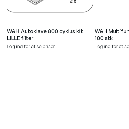
W&H Autoklave 800 cyklus kit
W&H Multifun
LILLE filter
100 stk
Log ind for at se priser
Log ind for at se