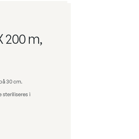
X 200 m,
på 30 cm.
 steriliseres i