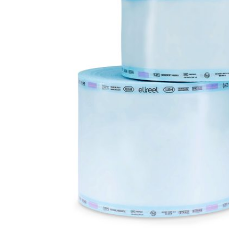
mindskes
Læs mere