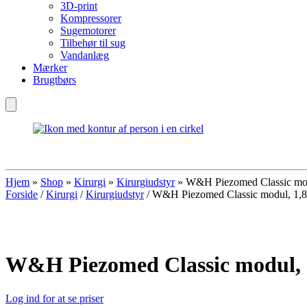
3D-print
Kompressorer
Sugemotorer
Tilbehør til sug
Vandanlæg
Mærker
Brugtbørs
Hjem
»
Shop
»
Kirurgi
»
Kirurgiudstyr
»
W&H Piezomed Classic mod
Forside
/
Kirurgi
/
Kirurgiudstyr
/ W&H Piezomed Classic modul, 1,
W&H Piezomed Classic modul, 
Log ind for at se priser