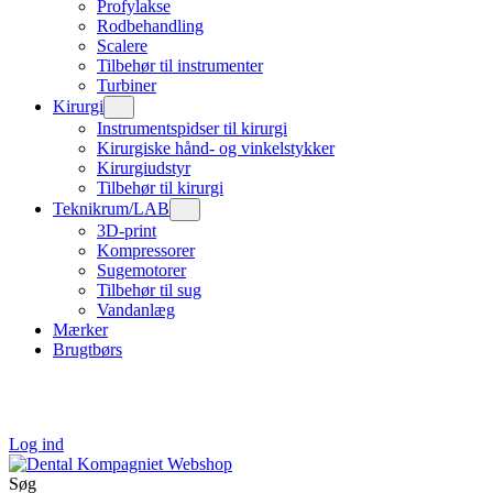
Profylakse
Rodbehandling
Scalere
Tilbehør til instrumenter
Turbiner
Kirurgi
Instrumentspidser til kirurgi
Kirurgiske hånd- og vinkelstykker
Kirurgiudstyr
Tilbehør til kirurgi
Teknikrum/LAB
3D-print
Kompressorer
Sugemotorer
Tilbehør til sug
Vandanlæg
Mærker
Brugtbørs
Log ind
Søg