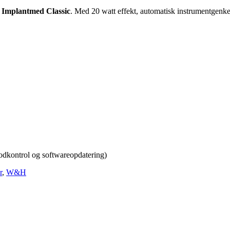
d
Implantmed Classic
. Med 20 watt effekt, automatisk instrumentgenken
fodkontrol og softwareopdatering)
r
,
W&H