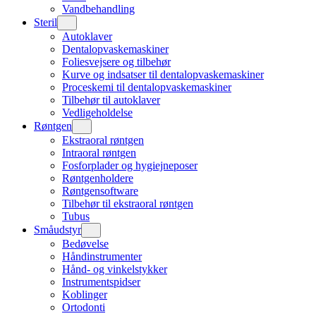
Vandbehandling
Steril
Autoklaver
Dentalopvaskemaskiner
Foliesvejsere og tilbehør
Kurve og indsatser til dentalopvaskemaskiner
Proceskemi til dentalopvaskemaskiner
Tilbehør til autoklaver
Vedligeholdelse
Røntgen
Ekstraoral røntgen
Intraoral røntgen
Fosforplader og hygiejneposer
Røntgenholdere
Røntgensoftware
Tilbehør til ekstraoral røntgen
Tubus
Småudstyr
Bedøvelse
Håndinstrumenter
Hånd- og vinkelstykker
Instrumentspidser
Koblinger
Ortodonti