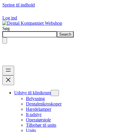
Spring til indhold
Log ind
Søg
Search
Udstyr til klinikrum
Belysning
Dentalmikroskoper
Hærdelamper
It-udstyr
Operatørstole
Tilbehør til units
Units