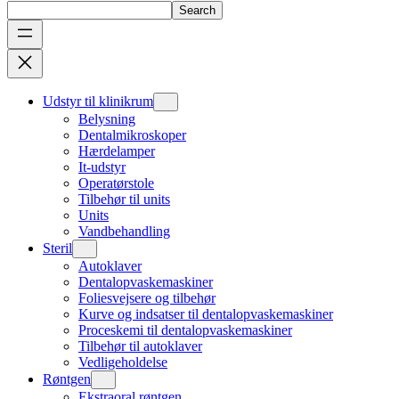
Search
Udstyr til klinikrum
Belysning
Dentalmikroskoper
Hærdelamper
It-udstyr
Operatørstole
Tilbehør til units
Units
Vandbehandling
Steril
Autoklaver
Dentalopvaskemaskiner
Foliesvejsere og tilbehør
Kurve og indsatser til dentalopvaskemaskiner
Proceskemi til dentalopvaskemaskiner
Tilbehør til autoklaver
Vedligeholdelse
Røntgen
Ekstraoral røntgen