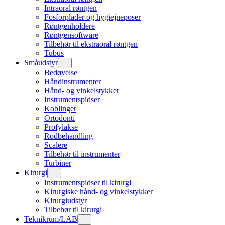
Intraoral røntgen
Fosforplader og hygiejneposer
Røntgenholdere
Røntgensoftware
Tilbehør til ekstraoral røntgen
Tubus
Småudstyr
Bedøvelse
Håndinstrumenter
Hånd- og vinkelstykker
Instrumentspidser
Koblinger
Ortodonti
Profylakse
Rodbehandling
Scalere
Tilbehør til instrumenter
Turbiner
Kirurgi
Instrumentspidser til kirurgi
Kirurgiske hånd- og vinkelstykker
Kirurgiudstyr
Tilbehør til kirurgi
Teknikrum/LAB