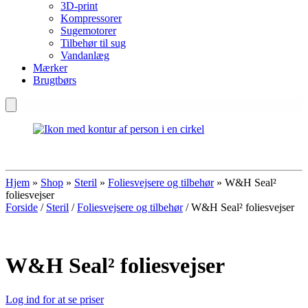
3D-print
Kompressorer
Sugemotorer
Tilbehør til sug
Vandanlæg
Mærker
Brugtbørs
Hjem
»
Shop
»
Steril
»
Foliesvejsere og tilbehør
»
W&H Seal²
foliesvejser
Forside
/
Steril
/
Foliesvejsere og tilbehør
/ W&H Seal² foliesvejser
W&H Seal² foliesvejser
Log ind for at se priser