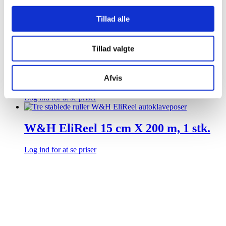
Tillad alle
W&H EliReel 10 cm X 200 m, 1 stk.
Log ind for at se priser
Tillad valgte
W&H EliReel 7,5 cm X 200 m, 1 stk.
Afvis
Log ind for at se priser
W&H EliReel 15 cm X 200 m, 1 stk.
Log ind for at se priser