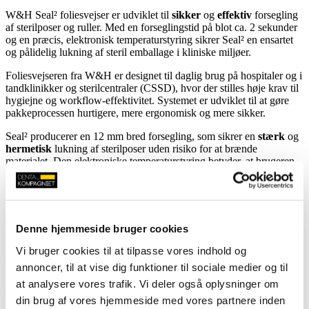
W&H Seal² foliesvejser er udviklet til
sikker
og
effektiv
forsegling
af sterilposer og ruller. Med en forseglingstid på blot ca. 2 sekunder
og en præcis, elektronisk temperaturstyring sikrer Seal² en ensartet
og pålidelig lukning af steril emballage i kliniske miljøer.
Foliesvejseren fra W&H er designet til daglig brug på hospitaler og i
tandklinikker og sterilcentraler (CSSD), hvor der stilles høje krav til
hygiejne og workflow-effektivitet. Systemet er udviklet til at gøre
pakkeprocessen hurtigere, mere ergonomisk og mere sikker.
Seal² producerer en 12 mm bred forsegling, som sikrer en
stærk
og
hermetisk
lukning af sterilposer uden risiko for at brænde
materialet. Den elektroniske temperaturstyring betyder, at brugeren
ikke skal foretage manuelle justeringer, hvilket reducerer fejl og øger
sikkerheden.
Med Seal² får du en foliesvejser, som er udviklet med fokus på
effektiv
arbejdsgang og
brugervenlighed
i travle kliniske miljøer.
Denne hjemmeside bruger cookies
Den transparente arbejdsstation giver et godt overblik over
processen, mens den integrerede arbejdsflade gør håndteringen af
Vi bruger cookies til at tilpasse vores indhold og
sterilposer mere effektiv.
annoncer, til at vise dig funktioner til sociale medier og til
Rulleholderen kan både anvendes som bordmodel eller monteres på
at analysere vores trafik. Vi deler også oplysninger om
væggen for at optimere pladsen i sterilområdet, og systemet
din brug af vores hjemmeside med vores partnere inden
understøtter forskellige typer steriliseringsruller og poser, hvilket gør