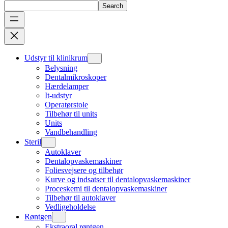
Search
Udstyr til klinikrum
Belysning
Dentalmikroskoper
Hærdelamper
It-udstyr
Operatørstole
Tilbehør til units
Units
Vandbehandling
Steril
Autoklaver
Dentalopvaskemaskiner
Foliesvejsere og tilbehør
Kurve og indsatser til dentalopvaskemaskiner
Proceskemi til dentalopvaskemaskiner
Tilbehør til autoklaver
Vedligeholdelse
Røntgen
Ekstraoral røntgen