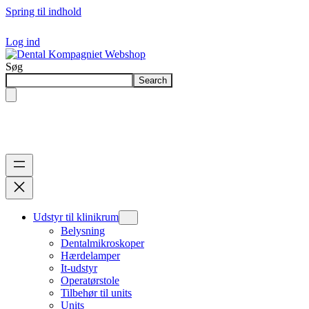
Spring til indhold
Log ind
Søg
Search
Udstyr til klinikrum
Belysning
Dentalmikroskoper
Hærdelamper
It-udstyr
Operatørstole
Tilbehør til units
Units