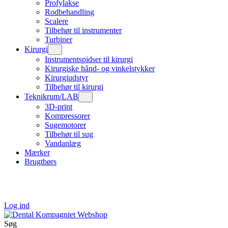
Profylakse
Rodbehandling
Scalere
Tilbehør til instrumenter
Turbiner
Kirurgi
Instrumentspidser til kirurgi
Kirurgiske hånd- og vinkelstykker
Kirurgiudstyr
Tilbehør til kirurgi
Teknikrum/LAB
3D-print
Kompressorer
Sugemotorer
Tilbehør til sug
Vandanlæg
Mærker
Brugtbørs
Log ind
Søg