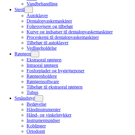
Vandbehandling
Steril
Autoklaver
Dentalopvaskemaskiner
Foliesvejsere og tilbehør
Kurve og indsatser til dentalopvaskemaskiner
Proceskemi til dentalopvaskemaskiner
Tilbehør til autoklaver
Vedligeholdelse
Røntgen
Ekstraoral røntgen
Intraoral røntgen
Fosforplader og hygiejneposer
Røntgenholdere
Røntgensoftware
Tilbehør til ekstraoral røntgen
Tubus
Småudstyr
Bedøvelse
Håndinstrumenter
Hånd- og vinkelstykker
Instrumentspidser
Koblinger
Ortodonti