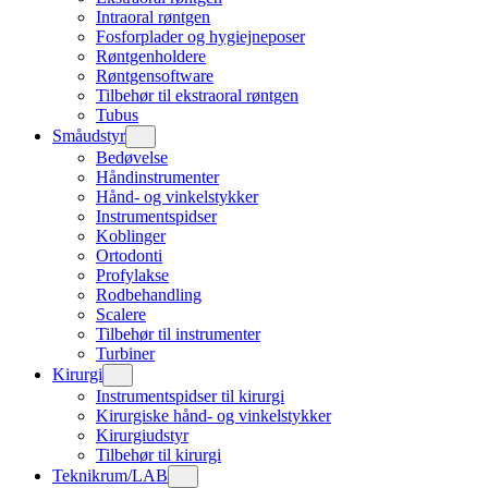
Intraoral røntgen
Fosforplader og hygiejneposer
Røntgenholdere
Røntgensoftware
Tilbehør til ekstraoral røntgen
Tubus
Småudstyr
Bedøvelse
Håndinstrumenter
Hånd- og vinkelstykker
Instrumentspidser
Koblinger
Ortodonti
Profylakse
Rodbehandling
Scalere
Tilbehør til instrumenter
Turbiner
Kirurgi
Instrumentspidser til kirurgi
Kirurgiske hånd- og vinkelstykker
Kirurgiudstyr
Tilbehør til kirurgi
Teknikrum/LAB