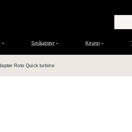
n
Småudstyr
Kirurgi
pter Roto Quick turbine