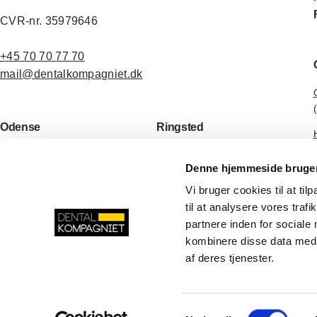
CVR-nr. 35979646
+45 70 70 77 70
mail@dentalkompagniet.dk
Odense
Ringsted
Lucernemarken 8
Tinvej 8B
Denne hjemmeside bruger
5260 Odense S
4100 Ringsted
Danmark
Danmark
Vi bruger cookies til at til
til at analysere vores tra
LinkedIn
Facebook
YouTube
Instagram
partnere inden for sociale
kombinere disse data med a
af deres tjenester.
Samtykkevalg