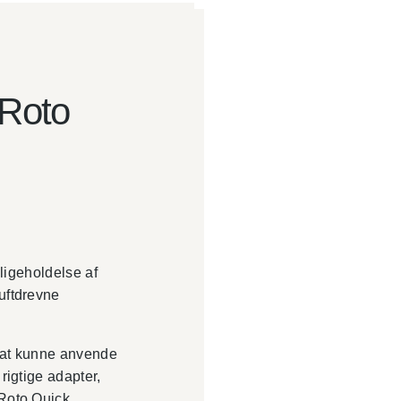
Roto
dligeholdelse af
luftdrevne
r at kunne anvende
rigtige adapter,
 Roto Quick