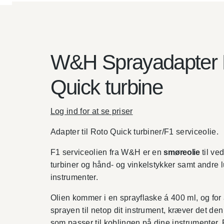
W&H Sprayadapter 
Quick turbine
Log ind for at se priser
Adapter til Roto Quick turbiner/F1 serviceolie.
F1 serviceolien fra W&H er en
smøreolie
til ve
turbiner og hånd- og vinkelstykker samt andre 
instrumenter.
Olien kommer i en sprayflaske á 400 ml, og fo
sprayen til netop dit instrument, kræver det den 
som passer til koblingen på dine instrumenter.