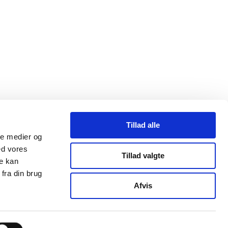
Tillad alle
ale medier og
ed vores
Tillad valgte
re kan
fra din brug
Afvis