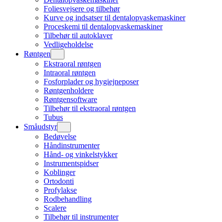
Foliesvejsere og tilbehør
Kurve og indsatser til dentalopvaskemaskiner
Proceskemi til dentalopvaskemaskiner
Tilbehør til autoklaver
Vedligeholdelse
Røntgen
Ekstraoral røntgen
Intraoral røntgen
Fosforplader og hygiejneposer
Røntgenholdere
Røntgensoftware
Tilbehør til ekstraoral røntgen
Tubus
Småudstyr
Bedøvelse
Håndinstrumenter
Hånd- og vinkelstykker
Instrumentspidser
Koblinger
Ortodonti
Profylakse
Rodbehandling
Scalere
Tilbehør til instrumenter