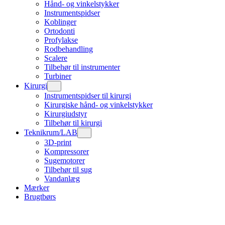
Hånd- og vinkelstykker
Instrumentspidser
Koblinger
Ortodonti
Profylakse
Rodbehandling
Scalere
Tilbehør til instrumenter
Turbiner
Kirurgi
Instrumentspidser til kirurgi
Kirurgiske hånd- og vinkelstykker
Kirurgiudstyr
Tilbehør til kirurgi
Teknikrum/LAB
3D-print
Kompressorer
Sugemotorer
Tilbehør til sug
Vandanlæg
Mærker
Brugtbørs