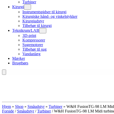
Turbiner
Kirurgi
Instrumentspidser til kirurgi
Kirurgiske hånd- og vinkelstykker
Kirurgiudstyr
Tilbehør til kirurgi
Teknikrum/LAB
3D-print
Kompressorer
Sugemotorer
Tilbehør til sug
Vandanlæg
Mærker
Brugtbørs
Hjem
»
Shop
»
Småudstyr
»
Turbiner
»
W&H FusionTG-98 LM Midi
Forside
/
Småudstyr
/
Turbiner
/ W&H FusionTG-98 LM Midi turbin