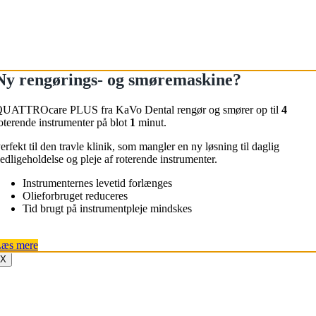
Ny rengørings- og smøremaskine?
UATTROcare PLUS fra KaVo Dental rengør og smører op til
4
oterende instrumenter på blot
1
minut.
erfekt til den travle klinik, som mangler en ny løsning til daglig
edligeholdelse og pleje af roterende instrumenter.
Instrumenternes levetid forlænges
Olieforbruget reduceres
Tid brugt på instrumentpleje mindskes
æs mere
X