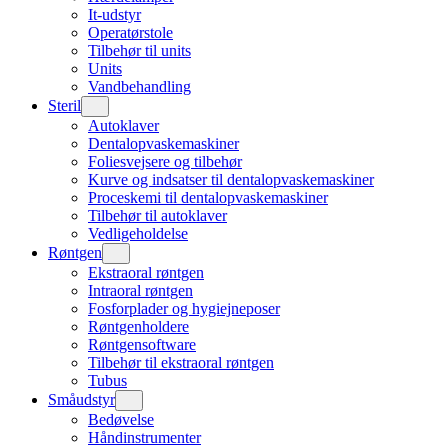
It-udstyr
Operatørstole
Tilbehør til units
Units
Vandbehandling
Steril
Autoklaver
Dentalopvaskemaskiner
Foliesvejsere og tilbehør
Kurve og indsatser til dentalopvaskemaskiner
Proceskemi til dentalopvaskemaskiner
Tilbehør til autoklaver
Vedligeholdelse
Røntgen
Ekstraoral røntgen
Intraoral røntgen
Fosforplader og hygiejneposer
Røntgenholdere
Røntgensoftware
Tilbehør til ekstraoral røntgen
Tubus
Småudstyr
Bedøvelse
Håndinstrumenter