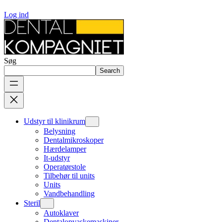
Log ind
Søg
Search
Udstyr til klinikrum
Belysning
Dentalmikroskoper
Hærdelamper
It-udstyr
Operatørstole
Tilbehør til units
Units
Vandbehandling
Steril
Autoklaver
Dentalopvaskemaskiner