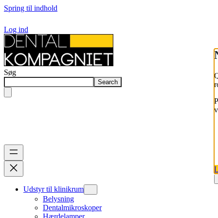
Spring til indhold
Log ind
Søg
Q
Search
r
P
v
L
Udstyr til klinikrum
Belysning
Dentalmikroskoper
Hærdelamper