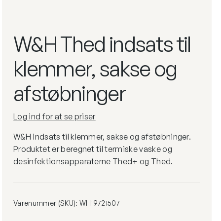
tpleje
mindskes
W&H Thed indsats til
Læs
klemmer, sakse og
mere
afstøbninger
Log ind for at se priser
W&H indsats til klemmer, sakse og afstøbninger.
Produktet er beregnet til termiske vaske og
desinfektionsapparaterne Thed+ og Thed.
Varenummer (SKU):
WH19721507