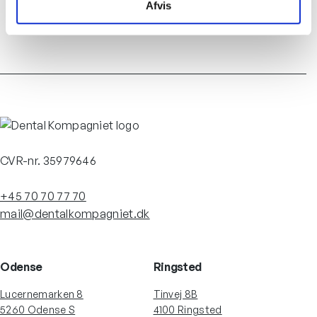
Afvis
Kursus
CVR-nr. 35979646
+45 70 70 77 70
mail@dentalkompagniet.dk
Odense
Ringsted
Lucernemarken 8
Tinvej 8B
5260 Odense S
4100 Ringsted