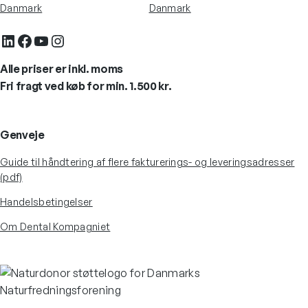
Danmark
Danmark
LinkedIn
Facebook
YouTube
Instagram
Alle priser er inkl. moms
Fri fragt ved køb for min. 1.500 kr.
Genveje
Guide til håndtering af flere fakturerings- og leveringsadresser
(pdf)
Handelsbetingelser
Om Dental Kompagniet